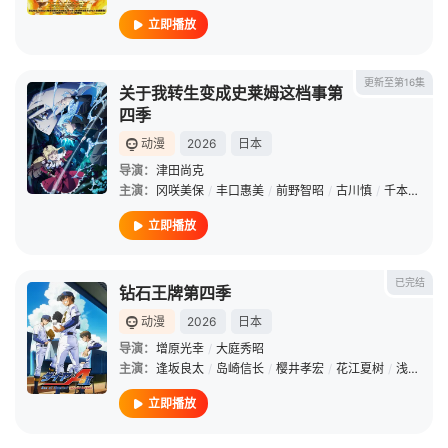
立即播放
更新至第16集
关于我转生变成史莱姆这档事第
四季
动漫
2026
日本
导演：
津田尚克
主演：
冈咲美保
/
丰口惠美
/
前野智昭
/
古川慎
/
千本木彩花
立即播放
已完结
钻石王牌第四季
动漫
2026
日本
导演：
增原光幸
/
大庭秀昭
主演：
逢坂良太
/
岛崎信长
/
樱井孝宏
/
花江夏树
/
浅沼晋太郎
立即播放