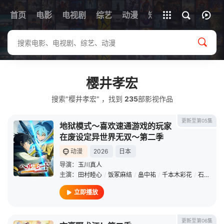
首页
电影
电视剧
综艺
全部影片
动漫
短剧
樱井孝宏
搜索"樱井孝宏" ，找到
235
部影视作品
更新至第05集
地狱模式～喜欢速通游戏的玩家
在废设定异世界无双～第二季
动漫
2026
日本
导演：
玉川真人
主演：
田村睦心
/
饭冢麻结
/
畠中祐
/
千本木彩花
/
石川英郎
立即播放
更新至第06集