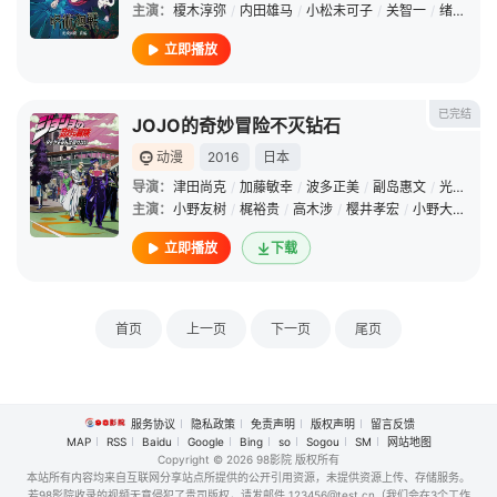
主演：
榎木淳弥
/
内田雄马
/
小松未可子
/
关智一
/
绪方惠美
立即播放
已完结
JOJO的奇妙冒险不灭钻石
动漫
2016
日本
导演：
津田尚克
/
加藤敏幸
/
波多正美
/
副岛惠文
/
光田史亮
主演：
小野友树
/
梶裕贵
/
高木涉
/
樱井孝宏
/
小野大辅
/
森
立即播放
下载
首页
上一页
下一页
尾页
服务协议
隐私政策
免责声明
版权声明
留言反馈
MAP
RSS
Baidu
Google
Bing
so
Sogou
SM
网站地图
Copyright
© 2026 98影院 版权所有
本站所有内容均来自互联网分享站点所提供的公开引用资源，未提供资源上传、存储服务。
若98影院收录的视频无意侵犯了贵司版权，请发邮件 123456@test.cn（我们会在3个工作