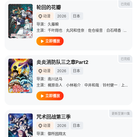
已完结
轮回的花瓣
动漫
2026
日本
导演：
久藤瞬
主演：
千叶翔也
/
丸冈和佳奈
/
佐仓绫音
/
白石晴香
/
石川界
立即播放
已完结
炎炎消防队三之章Part2
动漫
2026
日本
导演：
南川达马
主演：
梶原岳人
/
小林裕介
/
中井和哉
/
铃村健一
/
上条沙惠子
立即播放
更新至第11集
咒术回战第三季
动漫
2026
日本
导演：
御所园翔太