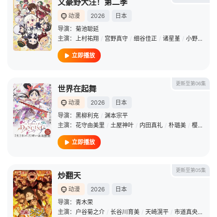
文豪野犬汪！第二季
动漫
2026
日本
导演：
菊池聪延
主演：
上村祐翔
/
宫野真守
/
细谷佳正
/
诸星堇
/
小野贤章
/
立即播放
更新至第06集
世界在起舞
动漫
2026
日本
导演：
黑柳利充
/
渊本宗平
主演：
花守由美里
/
土屋神叶
/
内田真礼
/
朴璐美
/
樱井孝宏
立即播放
更新至第05集
炒翻天
动漫
2026
日本
导演：
青木荣
主演：
户谷菊之介
/
长谷川育美
/
天崎滉平
/
市道真央
/
Mao