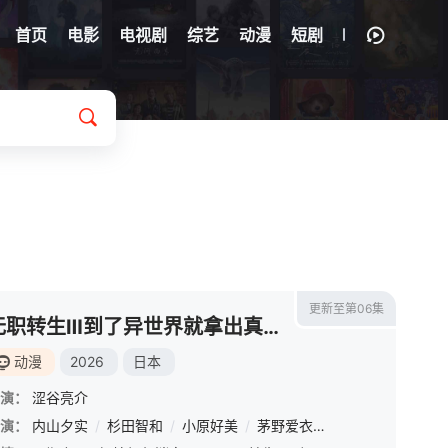
首页
电影
电视剧
综艺
动漫
短剧
更新至第06集
无职转生Ⅲ到了异世界就拿出真本事
动漫
2026
日本
演：
涩谷亮介
梨奈
演：
/
内山夕实
石田彰
/
杉田智和
/
小原好美
/
茅野爱衣
/
金元寿子
/
Lynn