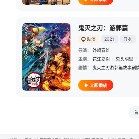
鬼灭之刃：游郭篇
动漫
2021
日本
导演：
外崎春雄
主演：
花江夏树
/
鬼头明里
/
剧情：
立即播放
首