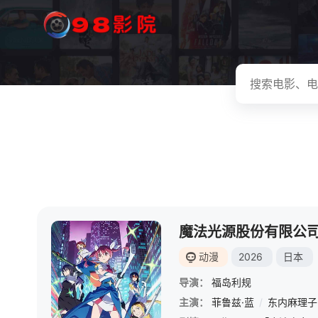
魔法光源股份有限公
动漫
2026
日本
导演：
福岛利规
主演：
菲鲁兹·蓝
/
东内麻理子