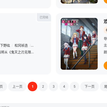
已完结
导
下野纮
/
松冈祯丞
/
小西克幸
/
铃村健一
/
森川智之
/
佐藤利奈
/
主
鬼灭之刃游郭篇故事剧情将从《鬼灭之刃无限列车篇》失去炎柱后做为开端，以日本花街为舞台，而最让人期待的音柱、堕姬即将在鬼灭第二季登场！
剧
页
上一页
1
2
3
4
5
下一页