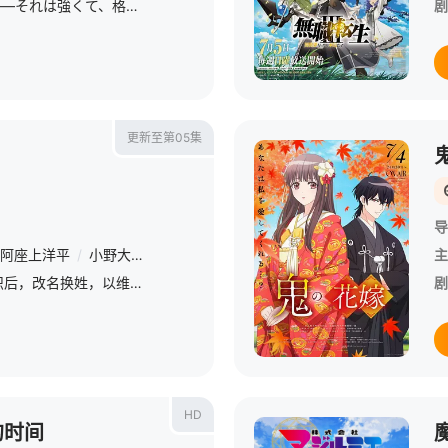
星期日 更1「魔法少女――それは強くて、格好良くて、しなやかで。 &amp;nbsp; &amp;nbsp; &amp;nbsp; &amp;nbsp; &amp;nbsp; &amp;nbsp; &amp;nbsp; &amp;nbsp; &amp;nbsp; &amp;nbs
剧
更新至第05集
导
阿座上洋平
/
小野大辅
/
潘惠美
/
古川慎
/
逢坂良太
/
小野贤章
/
主
顶尖特务克萝伊脱离组织后，改名换姓，以维多利亚的身份过着新的生活。 &amp;nbsp; &amp;nbsp; &amp;nbsp; &amp;nbsp; &amp;nbsp; &amp;nbsp; &amp;nbsp; &amp;nbsp; &amp;nbsp; &amp;nb
剧
HD
的时间