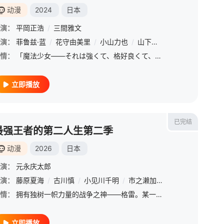
动漫
2024
日本
演：
平岡正浩
/
三間雅文
演：
矢作纱友里
菲鲁兹·蓝
/
松浦千惠
/
花守由美里
/
佐藤聪美
/
小山力也
/
川边骏
/
山下大辉
/
金元寿子
/
逢坂良太
/
宫下荣治
情：
「魔法少女――それは強くて、格好良くて、しなやかで。誰もが憧れて、高給取りで、人気が高い、立派なひとつの職業だ」 &amp;nbsp; &amp;nbsp; &amp;nbsp; &amp;nbsp; &amp;nbsp; &amp;nbsp; &amp;
立即播放
已完结
最强王者的第二人生第二季
动漫
2026
日本
演：
元永庆太郎
演：
/
下妻由幸
藤原夏海
/
村田太志
/
古川慎
/
/
下野纮
小见川千明
/
武内骏辅
/
市之濑加那
/
内田雄马
/
井泽诗织
/
村濑步
/
佐
/
情：
拥有独树一帜力量的战争之神——格雷。某一天，他一如往常地进入梦乡，醒来后却来到了充满各种魔法和怪物的新世界，转生成一位叫做「亚瑟」的孩子。无法追查上辈子死亡的真相，但比起活在过去，他不断努力适应这全新
立即播放