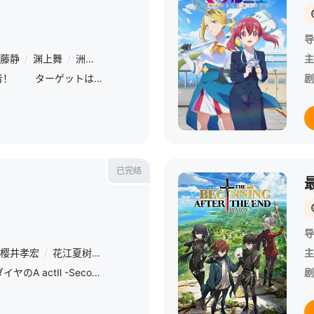
导
藤静
/
渊上舞
/
洲崎绫
/
冈本信彦
/
逢坂良太
/
内藤玲
/
田中美海
主
/
クラスの生徒全員暗殺者！ ターゲットは担任の先生⁉
剧
已完结
导
樱井孝宏
/
花江夏树
/
浅沼晋太郎
/
松冈祯丞
/
苍井翔太
/
田尻浩章
主
星期日 更1TVアニメ『ダイヤのA actⅡ -Second Season-』が、2026年4月からテレ東系6局ネット、AT-Xほかにて放送開始となることが決定！さらに、キービジュアル、PV第1弾が公
剧