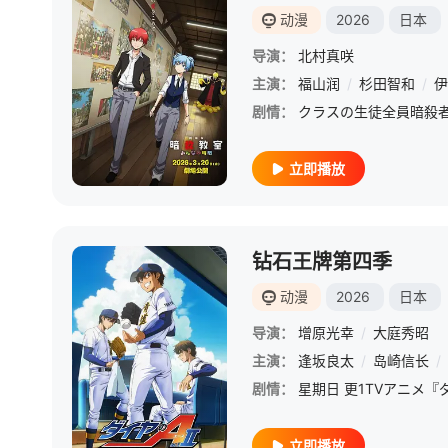
动漫
2026
日本
导演：
北村真咲
主演：
福山润
/
杉田智和
/
伊
剧情：
立即播放
钻石王牌第四季
动漫
2026
日本
导演：
增原光幸
/
大庭秀昭
主演：
逢坂良太
/
岛崎信长
/
剧情：
立即播放