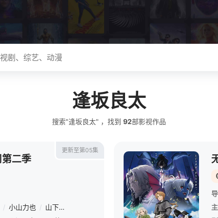
逢坂良太
搜索"逢坂良太" ，找到
92
部影视作品
更新至第05集
司第二季
导
/
小山力也
/
山下大辉
/
逢坂良太
/
安济知佳
/
石原夏织
/
天海由
主