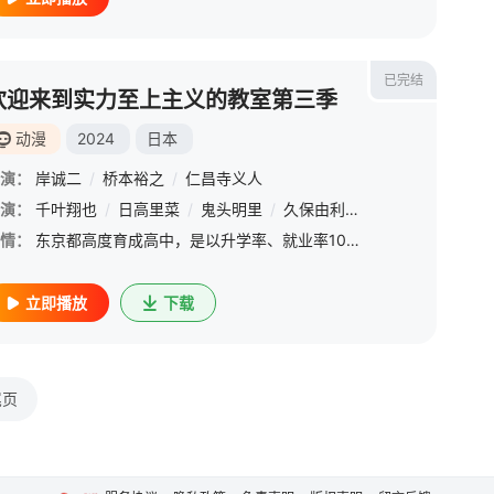
已完结
欢迎来到实力至上主义的教室第三季
动漫
2024
日本
演：
岸诚二
/
桥本裕之
/
仁昌寺义人
演：
悠木碧
千叶翔也
/
花守由美里
/
日高里菜
/
小泽亚李
/
鬼头明里
/
石上静香
/
久保由利香
/
东山奈央
/
竹达彩奈
/
种崎敦美
/
逢
/
情：
东京都高度育成高中，是以升学率、就业率100%为荣，每月支付相当于10万日元金钱的梦想学校。但是，其内在是只有一部分成绩优秀者才能得到好待遇的实力至上主义学校。 &amp;nbsp; &amp;nbsp; &amp;nbsp
立即播放
下载
尾页