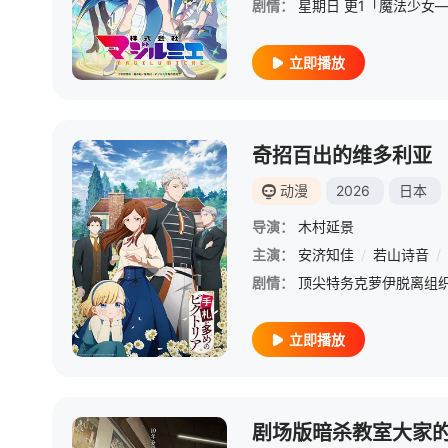
剧情：
立即播放
奇招百出的维多利亚
动漫
2026
日本
导演：
木村延景
主演：
安济知佳
/
若山诗音
/
剧情：
立即播放
剧场版暗杀教室大家