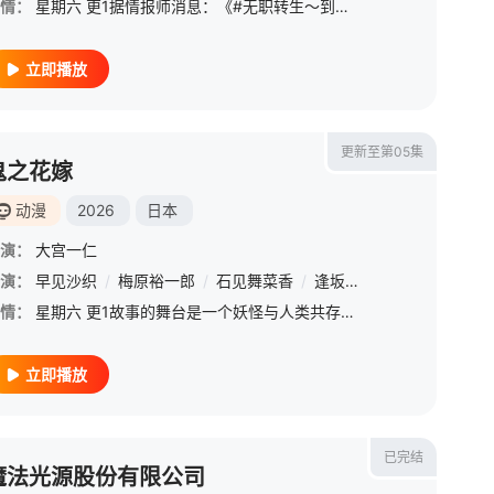
情：
星期六 更1据情报师消息：《#无职转生～到了异世界就拿出真本事～#》第二季&amp;amp;第三季制作决定！
立即播放
更新至第05集
鬼之花嫁
动漫
2026
日本
演：
大宫一仁
演：
野岛健儿
早见沙织
/
秋保佐永子
/
梅原裕一郎
/
家中宏
/
石见舞菜香
/
逢坂良太
/
千本木彩花
/
情：
星期六 更1故事的舞台是一个妖怪与人类共存的世界。拥有优越外貌与能力、足以令众人着迷的妖怪们，有时会从人类之中选择自己的新娘。对妖怪来说，新娘的存在独一无二，一旦认定了某人为新娘，便会终生只将爱献给那
立即播放
已完结
魔法光源股份有限公司