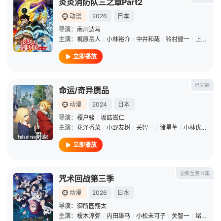
炎炎消防队三之章Part2
动漫
2026
日本
导演：
南川达马
主演：
梶原岳人
/
小林裕介
/
中井和哉
/
铃村健一
/
上条沙惠子
立即播放
已完结
命运/奇异赝品
动漫
2024
日本
导演：
榎户骏
/
坂詰嵩仁
主演：
花泽香菜
/
小野友树
/
关智一
/
诸星堇
/
小林优
/
Lynn
立即播放
更新至第11集
咒术回战第三季
动漫
2026
日本
导演：
御所园翔太
主演：
榎木淳弥
/
内田雄马
/
小松未可子
/
关智一
/
绪方惠美