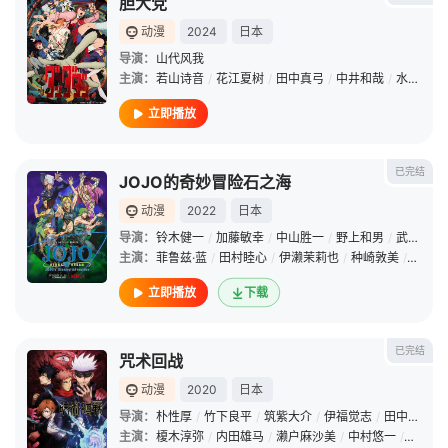
胆大党
动漫
2024
日本
导演：
山代风我
主演：
若山诗音
/
花江夏树
/
田中真弓
/
中井和哉
/
水树奈奈
立即播放
已完结
JOJO的奇妙冒险石之海
动漫
2022
日本
导演：
铃木健一
/
加藤敏幸
/
中山胜一
/
野上和男
/
武市直子
主演：
菲鲁兹·蓝
/
田村睦心
/
伊濑茉莉也
/
种崎敦美
/
梅原裕
立即播放
下载
已完结
咒术回战
动漫
2020
日本
导演：
朴性厚
/
竹下良平
/
筑紫大介
/
伊福觉志
/
田中宏纪
/
主演：
榎木淳弥
/
内田雄马
/
濑户麻沙美
/
中村悠一
/
诹访部