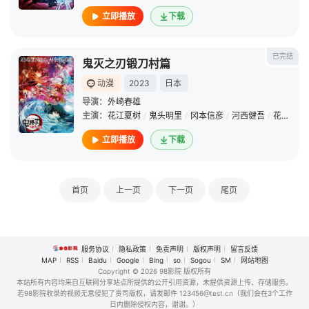
立即播放
下载
已完结
鬼灭之刃锻刀村篇
动漫
2023
日本
导演：
外崎春雄
主演：
花江夏树
/
鬼头明里
/
冈本信彦
/
河西健吾
/
花泽香菜
立即播放
下载
首页
上一页
下一页
尾页
服务协议
隐私政策
免责声明
版权声明
留言反馈
MAP
RSS
Baidu
Google
Bing
so
Sogou
SM
网站地图
Copyright
© 2026 98影院 版权所有
本站所有内容均来自互联网分享站点所提供的公开引用资源，未提供资源上传、存储服务。
若98影院收录的视频无意侵犯了贵司版权，请发邮件 123456@test.cn（我们会在3个工作
日内删除侵权内容，谢谢。）