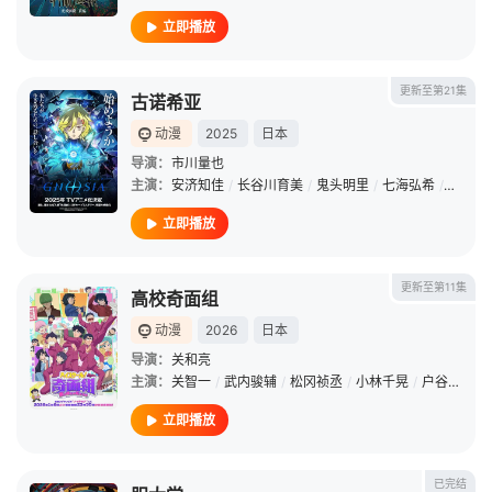
立即播放
更新至第21集
古诺希亚
动漫
2025
日本
导演：
市川量也
主演：
安济知佳
/
长谷川育美
/
鬼头明里
/
七海弘希
/
关智一
立即播放
更新至第11集
高校奇面组
动漫
2026
日本
导演：
关和亮
主演：
关智一
/
武内骏辅
/
松冈祯丞
/
小林千晃
/
户谷菊之介
立即播放
已完结