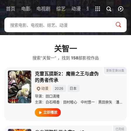
首页
电影
电视剧
综艺
全部影片
动漫
短剧
关智一
搜索"关智一" ，找到
158
部影视作品
更新至第05集
克雷瓦提斯2：魔兽之王与虚伪
的勇者传承
动漫
2026
日本
导演：
田口清隆
主演：
白石晴香
/
田村睦心
/
中村悠一
/
黑田崇矢
/
潘惠美
/
立即播放
已完结