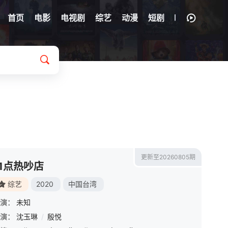
首页
电影
电视剧
综艺
动漫
短剧
更新至20260805期
11点热吵店
综艺
2020
中国台湾
演：
未知
演：
沈玉琳
/
殷悦