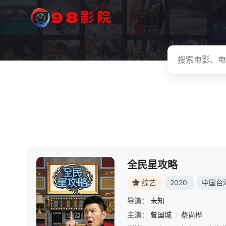
全民星攻略
综艺
2020
中国台
导演：
未知
主演：
曾国城
/
蔡尚桦