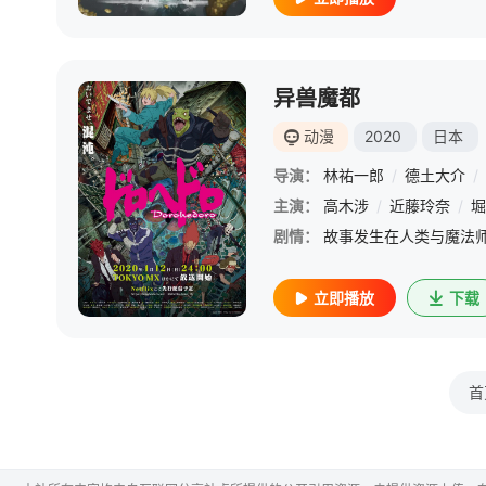
异兽魔都
动漫
2020
日本
导演：
林祐一郎
/
德土大介
/
主演：
高木涉
/
近藤玲奈
/
堀
剧情：
立即播放
下载
首