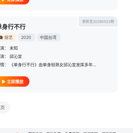
更新至20260523期
单身行不行
综艺
2020
中国台湾
演：
未知
来光弘
演：
邱沁宜
/
鹈殿麻由
/
SOUNGDOK
/
稻田彻
/
三木真一郎
/
乡田穗积
/
情：
《单身行不行》由单身轻熟女邱沁宜发挥多年财经专业，邀请各领域专家、生活达人分享经验，不管是两性相处、旅游规划还是投资理财，都能在生活中发现无所不在的生财之道，一起轻松赚钱、聪明花钱，享受有品味的自在人
立即播放
尾页