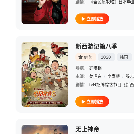
剧情：
立即播放
新西游记第八季
综艺
2020
韩国
导演：
罗暎锡
主演：
姜虎东
/
李寿根
/
殷志
剧情：
立即播放
无上神帝