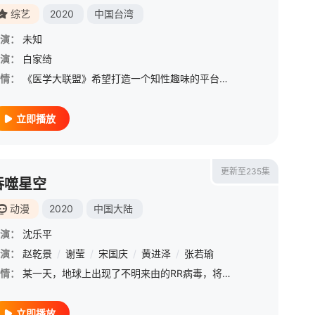
综艺
2020
中国台湾
演：
未知
演：
/
柳知萧
白家绮
情：
《医学大联盟》希望打造一个知性趣味的平台，让观众在轻松间了解正确的健康资讯，帮助自己和家人打造更健康的生活习惯如果您喜欢嗨翻影院提供的《医学大联盟》，别忘了分享给好友哦！
立即播放
更新至235集
吞噬星空
动漫
2020
中国大陆
演：
沈乐平
演：
赵乾景
/
谢莹
/
宋国庆
/
黄进泽
/
张若瑜
情：
某一天，地球上出现了不明来由的RR病毒，将世界卷入灾难之中。受到感染的动物变异成为可怕的怪兽，大举入侵，人类面临毁灭之际筑起了围墙，成立基地市作为人类最后的堡垒。人类在这一段时间经历的磨难，被称为“大
立即播放