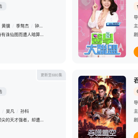
陆
导
黄骥
/
季骜杰
/
钟巍
/
烈之流星
/
蘭雨馨
/
张妮
/
徐翔
/
Akira明
主
万年之前，仙王牧云因持有诛仙图而遭人暗算，残魂沉睡万年之后，在天运大陆南云帝国有名的“废物牧云”身上觉醒。牧云初醒，就受到了学生妙仙语的刻意刁难，牧云轻松的就化解了妙仙语的陷阱，并举一反三的说出了更多
剧
更新至680集
陆
导
/
吴凡
/
孙科
主
主角秦尘本是武域中最顶尖的天才强者，却遭歹人暗算，陨落大陆禁地死亡峡谷。必死无疑的秦尘，却意外触发神秘古剑的力量…… 三百年后，天武大陆偏僻之地，一位同名少年意外继承了秦尘的意志。作为大齐国军神定武王
剧