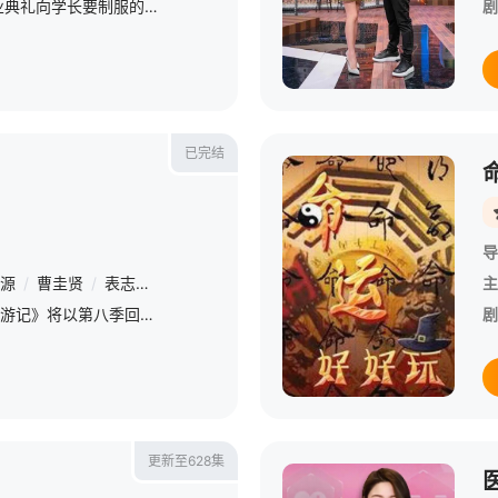
《全民星攻略》日本毕业典礼向学长要制服的第二颗钮釦代表著什麽意思呢？喜欢金庸小说的人必须要来挑战这一题，郭靖第一次见到黄蓉请她吃饭，花了银子19两，请问这一餐大约是台币多少钱呢？青春校园剧球赛、迎新会
剧
已完结
导
源
/
曹圭贤
/
表志勋
/
宋旻浩
主
tvN招牌综艺节目《新西游记》将以第八季回归。根据新闻的采访内容，《新西游记》的制作团队和出演人员将于8月投入新一季的首次拍摄。 &amp;nbsp; &amp;nbsp; &amp;nbsp; &amp;nbsp; &amp;nbsp;
剧
更新至628集