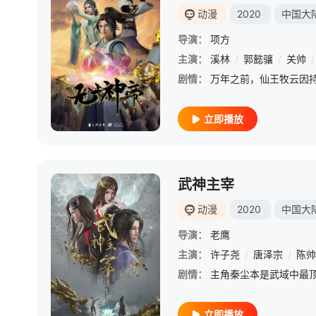
动漫
2020
中国大
导演：
项方
主演：
溪林
/
郭懿骧
/
关帅
/
剧情：
立即播放
武神主宰
动漫
2020
中国大
导演：
老鹰
主演：
许子尧
/
唐泽宗
/
陈帅
剧情：
立即播放