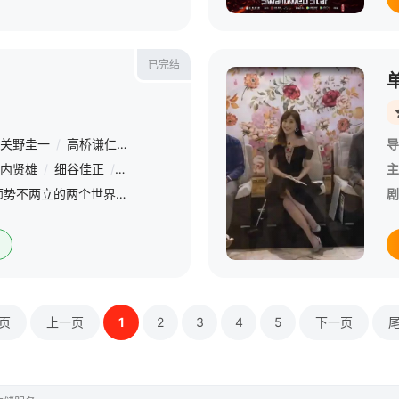
已完结
关野圭一
/
高桥谦仁
/
原英和
/
曹毅
导
内贤雄
/
细谷佳正
/
小林优
/
高梨谦吾
/
富田美忧
/
江川央生
/
市
主
故事发生在人类与魔法师势不两立的两个世界中。 &amp;nbsp; &amp;nbsp; &amp;nbsp; &amp;nbsp; &amp;nbsp; &amp;nbsp; &amp;nbsp; &amp;nbsp; &amp;nbsp; &amp;nbsp; &amp;nbsp;
剧
页
上一页
1
2
3
4
5
下一页