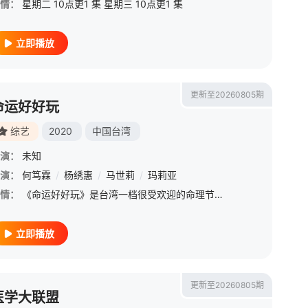
情：
星期二 10点更1 集 星期三 10点更1 集
立即播放
更新至20260805期
命运好好玩
综艺
2020
中国台湾
演：
未知
演：
何笃霖
/
杨绣惠
/
马世莉
/
玛莉亚
情：
《命运好好玩》是台湾一档很受欢迎的命理节目,各类风水、星座、命理占卜等时下社交必备的流行话题,节目里全部都有,关于爱情、命运、事业等也都一网打尽。
立即播放
更新至20260805期
医学大联盟