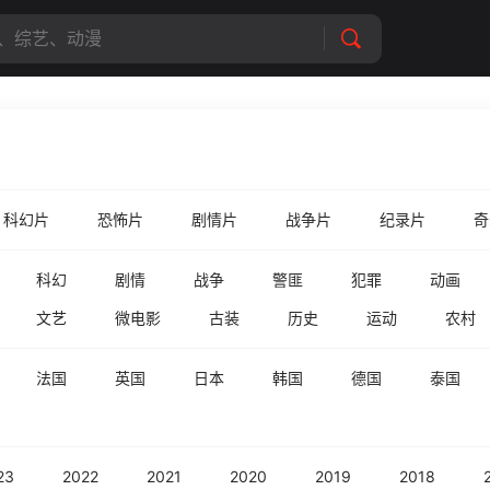
科幻片
恐怖片
剧情片
战争片
纪录片
奇
科幻
剧情
战争
警匪
犯罪
动画
文艺
微电影
古装
历史
运动
农村
法国
英国
日本
韩国
德国
泰国
23
2022
2021
2020
2019
2018