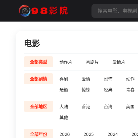
电影
全部类型
动作片
喜剧片
爱情片
全部剧情
喜剧
爱情
恐怖
动作
悬疑
惊悚
经典
青春
全部地区
大陆
香港
台湾
美国
其他
全部年份
2026
2025
2024
20