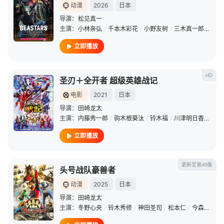
动漫
2026
日本
导演：
松见真一
主演：
小林亲弘
/
千本木彩花
/
小野友树
/
三木真一郎
/
千叶
立即播放
HD
圣刃＋全开者 超级英雄战记
电影
2021
日本
导演：
田崎龙太
主演：
内藤秀一郎
/
驹木根葵汰
/
铃木福
/
川津明日香
/
山口
立即播放
更新至第49集
头号战队豪兽者
动漫
2025
日本
导演：
田崎龙太
主演：
冬野心央
/
铃木秀修
/
神田圣司
/
松本仁
/
今森茉耶
/