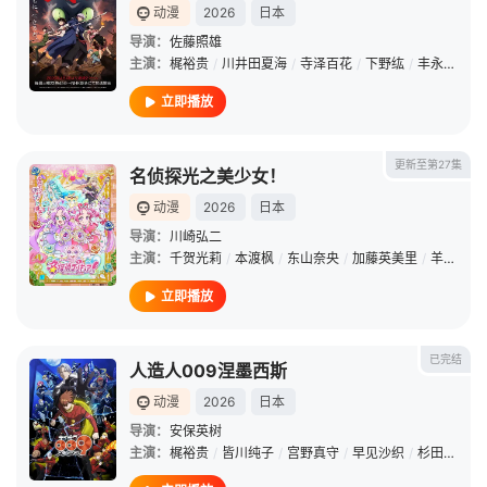
动漫
2026
日本
导演：
佐藤照雄
主演：
梶裕贵
/
川井田夏海
/
寺泽百花
/
下野纮
/
丰永利行
/
立即播放
更新至第27集
名侦探光之美少女！
动漫
2026
日本
导演：
川崎弘二
主演：
千贺光莉
/
本渡枫
/
东山奈央
/
加藤英美里
/
羊宫妃那
立即播放
已完结
人造人009涅墨西斯
动漫
2026
日本
导演：
安保英树
主演：
梶裕贵
/
皆川纯子
/
宫野真守
/
早见沙织
/
杉田智和
/