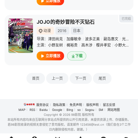
立即播放
已完结
JOJO的奇妙冒险不灭钻石
动漫
2016
日本
导演：
津田尚克
/
加藤敏幸
/
波多正美
/
副岛惠文
/
光田史亮
主演：
小野友树
/
梶裕贵
/
高木涉
/
樱井孝宏
/
小野大辅
/
森
立即播放
下载
首页
上一页
下一页
尾页
服务协议
隐私政策
免责声明
版权声明
留言反馈
MAP
RSS
Baidu
Google
Bing
so
Sogou
SM
网站地图
Copyright
© 2026 98影院 版权所有
本站所有内容均来自互联网分享站点所提供的公开引用资源，未提供资源上传、存储服务。
若98影院收录的视频无意侵犯了贵司版权，请发邮件 123456@test.cn（我们会在3个工作
日内删除侵权内容，谢谢。）