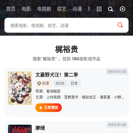
首页
电影
电视剧
综艺
全部影片
动漫
短剧
梶裕贵
搜索"梶裕贵" ，找到
180
部影视作品
更新至第05集
文豪野犬汪！第二季
动漫
2026
日本
导演：
菊池聪延
主演：
上村祐翔
/
宫野真守
/
细谷佳正
/
诸星堇
/
小野贤章
/
立即播放
更新至第18集
摩绪