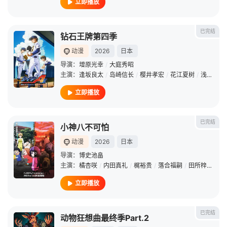
立即播放
已完结
钻石王牌第四季
动漫
2026
日本
导演：
增原光幸
/
大庭秀昭
主演：
逢坂良太
/
岛崎信长
/
樱井孝宏
/
花江夏树
/
浅沼晋太郎
立即播放
已完结
小神八不可怕
动漫
2026
日本
导演：
博史池畠
主演：
橘杏咲
/
内田真礼
/
梶裕贵
/
落合福嗣
/
田所梓
/
井泽
立即播放
已完结
动物狂想曲最终季Part.2