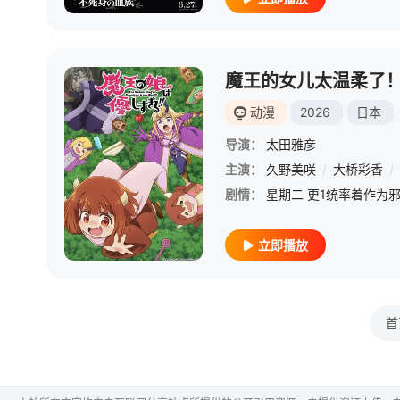
魔王的女儿太温柔了
动漫
2026
日本
导演：
太田雅彦
主演：
久野美咲
/
大桥彩香
/
剧情：
立即播放
首