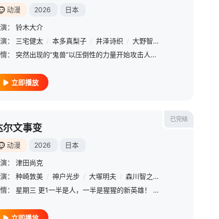
动漫
2026
日本
演：
铃木大介
演：
三宅健太
/
本多真梨子
/
井泽诗织
/
大野智敬
/
鹿糠光明
/
大
情：
突然出现的“鬼兽”以压倒性的力量开始攻击人类，城市被摧毁，绝望笼罩着人们，在所有人都快要放弃的时候，有一个影子迎战鬼兽！“你们这些家伙，惹到我了！！”人类面前出现了一丝希望，那竟然是一只鸡！
立即播放
已完结
达尔文事变
动漫
2026
日本
演：
津田尚克
演：
种崎敦美
/
神户光步
/
大塚明夫
/
森川智之
/
佐藤利奈
/
上田
情：
星期三 更1一半是人，一半是猩猩的新英雄！ &amp;nbsp; &amp;nbsp; &amp;nbsp; &amp;nbsp; &amp;nbsp; &amp;nbsp; &amp;nbsp; &amp;nbsp; &amp;nbsp; &amp;nbsp; &amp;nbsp; &amp;
立即播放