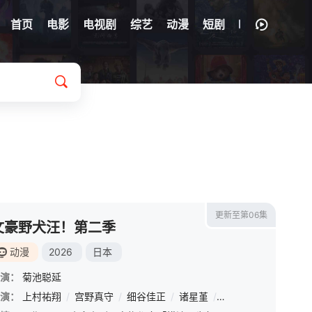
首页
电影
电视剧
综艺
动漫
短剧
更新至第06集
文豪野犬汪！第二季
动漫
2026
日本
演：
菊池聪延
郎
演：
/
雪野五月
上村祐翔
/
/
大塚明夫
宫野真守
/
/
桑岛法子
细谷佳正
/
/
樫井笙人
诸星堇
/
/
小野贤章
小野坂昌也
/
谷山纪
/
置鲇