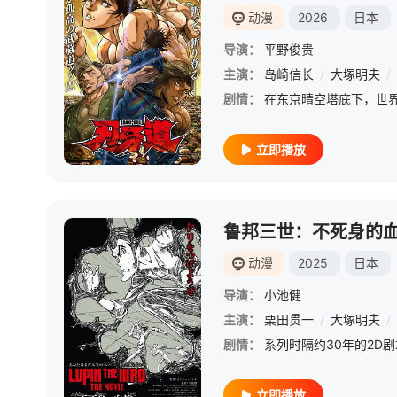
动漫
2026
日本
导演：
平野俊贵
主演：
岛崎信长
/
大塚明夫
/
剧情：
立即播放
鲁邦三世：不死身的
动漫
2025
日本
导演：
小池健
主演：
栗田贯一
/
大塚明夫
/
剧情：
立即播放