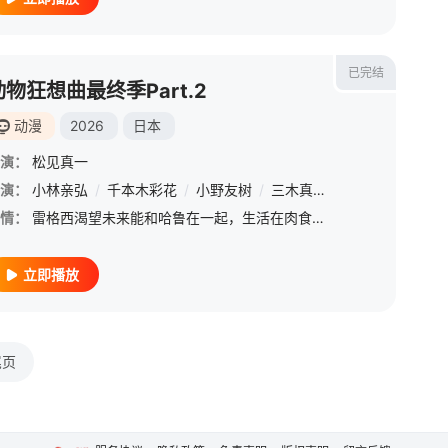
已完结
动物狂想曲最终季Part.2
动漫
2026
日本
演：
松见真一
演：
小林亲弘
/
千本木彩花
/
小野友树
/
三木真一郎
/
千叶繁
/
榎
情：
雷格西渴望未来能和哈鲁在一起，生活在肉食动物和草食动物和平共存的世界。为了这个目标，他继续走在艰难的道路上，反抗邪恶势力，并对抗自己的本能。
立即播放
尾页