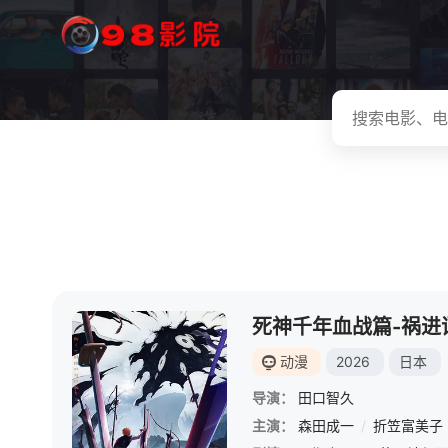
死神千年血战篇-祸进
动漫
2026
日本
导演：
田口智久
主演：
森田成一
/
折笠富美子