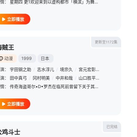
情：
星期四 更1欢迎来到以虚构都市「横滨」为舞台，一众如同疯跑乱咬、四处乱窜的迷途犬们，热热闹闹、鸡飞狗跳的日常世界！ &amp;nbsp; &amp;nbsp; &amp;nbsp; &amp;nbsp; &amp;nbsp; &amp;nbsp;
立即播放
更新至1172集
海贼王
动漫
1999
日本
演：
宇田钢之助
/
志水淳儿
/
境宗久
/
宮元宏彰
/
长峰达也
/
山内
演：
/
千叶翔也
田中真弓
/
三宅麻理惠
/
冈村明美
/
/
大塚明夫
中井和哉
/
/
宫本崇弘
山口胜平
/
/
樱井孝宏
平田广明
/
大谷
情：
传奇海盗哥尔•D•罗杰在临死前曾留下关于其毕生的财富“One Piece”的消息，由此引得群雄并起，众海盗们为了这笔传说中的巨额财富展开争夺，各种势力、政权不断交替，整个世界进入了动荡混乱的“大海贼时
立即播放
已完结
公鸡斗士