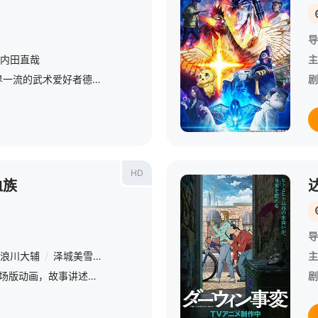
导
内田直哉
主
在东京晴空塔底下，世界一流的武术爱好者德川光成设置了一个研究实验室，进行禁忌实验。 &amp;nbsp; &amp;nbsp; &amp;nbsp; &amp;nbsp; &amp;nbsp; &amp;nbsp; &amp;nbsp; &amp;nbsp; &amp;n
剧
HD
血族
导
浪川大辅
/
泽城美雪
/
山寺宏一
主
系列时隔约30年的2D剧场版动画，故事讲述鲁邦三世为夺取地图上未标注的神秘岛屿中沉睡的巨额宝藏，直面生涯最大考验
剧