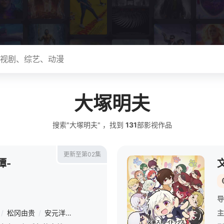
大塚明夫
搜索"大塚明夫" ，找到
131
部影视作品
更新至第02集
谭-
导
/
松冈由贵
/
安元洋贵
/
杉山纪彰
/
高木涉
/
伊藤健太郎
/
三木真一
主