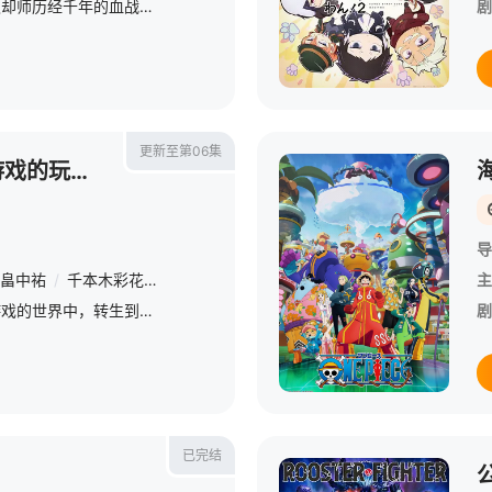
星期六 更1即使死神与灭却师历经千年的血战尽头，毁灭的未来已隐约可见── &amp;nbsp; &amp;nbsp; &amp;nbsp; &amp;nbsp; &amp;nbsp; &amp;nbsp; &amp;nbsp; &amp;nbsp; &amp;nbsp;
剧
更新至第06集
地狱模式～喜欢速通游戏的玩家在废设定异世界无双～第二季
导
畠中祐
/
千本木彩花
/
石川英郎
/
大原沙耶香
/
小市真琴
/
杉田智和
主
星期六 更1在无名网络游戏的世界中，转生到最高难度“地狱模式”的前废人玩家少年亚莲。没有攻略本，没有论坛。连练级都是赌上性命——面对如此绝望的环境，他身为玩家的本能却为之雀跃。 &amp;nbsp; &amp;nbs
剧
已完结