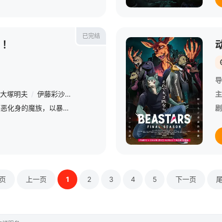
已完结
！！
导
大塚明夫
/
伊藤彩沙
/
石原夏织
/
三瓶由布子
/
千叶繁
主
星期二 更1统率着作为邪恶化身的魔族，以暴力与权力不断侵略世界的魔王阿里曼。然而，这位魔王不知为何突然停止了所有的侵略行为！魔界最强的魔王停止侵略的理由……竟然是——魔王家的女儿瞳也太温柔了吧！！ &amp;
剧
页
上一页
1
2
3
4
5
下一页