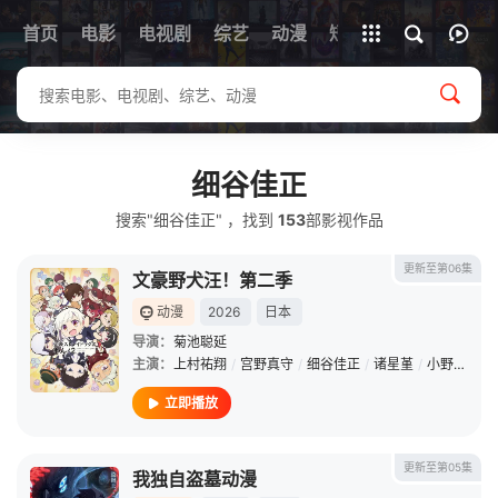
首页
电影
电视剧
综艺
全部影片
动漫
短剧
细谷佳正
搜索"细谷佳正" ，找到
153
部影视作品
更新至第06集
文豪野犬汪！第二季
动漫
2026
日本
导演：
菊池聪延
主演：
上村祐翔
/
宫野真守
/
细谷佳正
/
诸星堇
/
小野贤章
/
立即播放
更新至第05集
我独自盗墓动漫