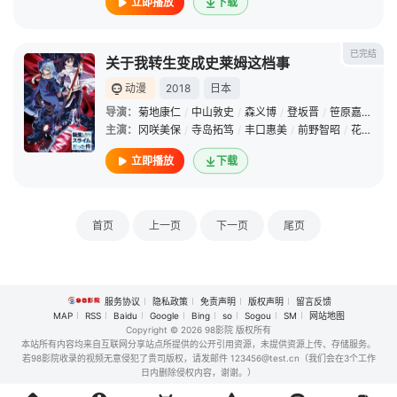
立即播放
下载
已完结
关于我转生变成史莱姆这档事
动漫
2018
日本
导演：
菊地康仁
/
中山敦史
/
森义博
/
登坂晋
/
笹原嘉文
/
伊
主演：
冈咲美保
/
寺岛拓笃
/
丰口惠美
/
前野智昭
/
花守由美里
立即播放
下载
首页
上一页
下一页
尾页
服务协议
隐私政策
免责声明
版权声明
留言反馈
MAP
RSS
Baidu
Google
Bing
so
Sogou
SM
网站地图
Copyright
© 2026 98影院 版权所有
本站所有内容均来自互联网分享站点所提供的公开引用资源，未提供资源上传、存储服务。
若98影院收录的视频无意侵犯了贵司版权，请发邮件 123456@test.cn（我们会在3个工作
日内删除侵权内容，谢谢。）