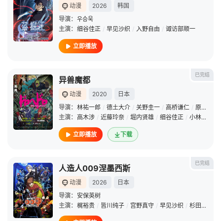
动漫
2026
韩国
导演：
우승욱
主演：
细谷佳正
/
早见沙织
/
入野自由
/
诹访部顺一
立即播放
已完结
异兽魔都
动漫
2020
日本
导演：
林祐一郎
/
德土大介
/
关野圭一
/
高桥谦仁
/
原英和
/
主演：
高木涉
/
近藤玲奈
/
堀内贤雄
/
细谷佳正
/
小林优
/
高
立即播放
下载
已完结
人造人009涅墨西斯
动漫
2026
日本
导演：
安保英树
主演：
梶裕贵
/
皆川纯子
/
宫野真守
/
早见沙织
/
杉田智和
/