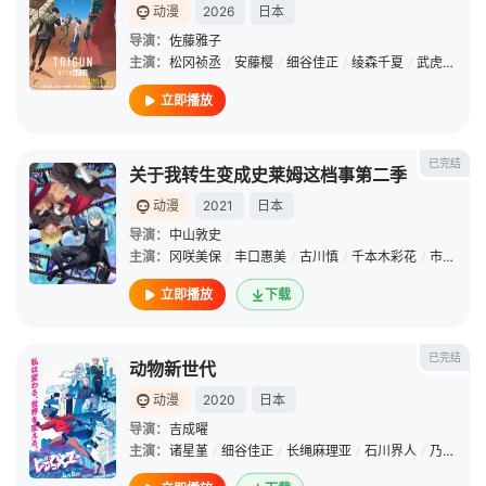
动漫
2026
日本
导演：
佐藤雅子
主演：
松冈祯丞
/
安藤樱
/
细谷佳正
/
绫森千夏
/
武虎
/
长岛
立即播放
已完结
关于我转生变成史莱姆这档事第二季
动漫
2021
日本
导演：
中山敦史
主演：
冈咲美保
/
丰口惠美
/
古川慎
/
千本木彩花
/
市道真央
立即播放
下载
已完结
动物新世代
动漫
2020
日本
导演：
吉成曜
主演：
诸星堇
/
细谷佳正
/
长绳麻理亚
/
石川界人
/
乃村健次