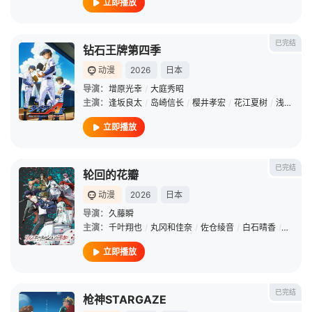
立即播放
已完结
钻石王牌第四季
动漫
2026
日本
导演：
增原光幸
/
大庭秀昭
主演：
逢坂良太
/
岛崎信长
/
樱井孝宏
/
花江夏树
/
浅沼晋太郎
立即播放
已完结
轮回的花瓣
动漫
2026
日本
导演：
久藤瞬
主演：
千叶翔也
/
丸冈和佳奈
/
佐仓绫音
/
白石晴香
/
石川界
立即播放
已完结
枪神STARGAZE