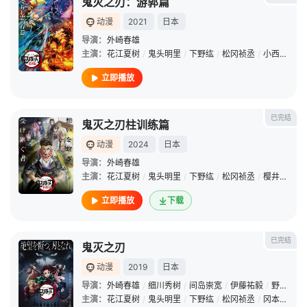
鬼灭之刃：游郭篇
动漫
2021
日本
导演：
外崎春雄
主演：
花江夏树
/
鬼头明里
/
下野纮
/
松冈祯丞
/
小西克幸
/
立即播放
已完结
鬼灭之刃柱训练篇
动漫
2024
日本
导演：
外崎春雄
主演：
花江夏树
/
鬼头明里
/
下野纮
/
松冈祯丞
/
樱井孝宏
/
立即播放
下载
已完结
鬼灭之刃
动漫
2019
日本
导演：
外崎春雄
/
细川秀树
/
间岛崇宽
/
伊藤祐毅
/
野中卓也
主演：
花江夏树
/
鬼头明里
/
下野纮
/
松冈祯丞
/
冈本信彦
/