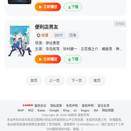
立即播放
下载
已完结
便利店男友
动漫
2017
日本
导演：
伊达勇登
主演：
寺岛拓笃
/
铃村健一
/
立花慎之介
/
梶裕贵
/
神谷浩史
立即播放
下载
首页
上一页
下一页
尾页
服务协议
隐私政策
免责声明
版权声明
留言反馈
MAP
RSS
Baidu
Google
Bing
so
Sogou
SM
网站地图
Copyright
© 2026 98影院 版权所有
本站所有内容均来自互联网分享站点所提供的公开引用资源，未提供资源上传、存储服务。
若98影院收录的视频无意侵犯了贵司版权，请发邮件 123456@test.cn（我们会在3个工作
日内删除侵权内容，谢谢。）