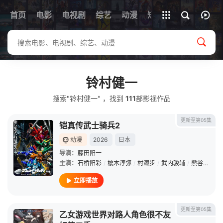
首页
电影
电视剧
综艺
全部影片
动漫
短剧
铃村健一
搜索"铃村健一" ，找到
111
部影视作品
更新至第05集
铠真传武士骑兵2
动漫
2026
日本
导演：
藤田阳一
主演：
石桥阳彩
/
榎木淳弥
/
村濑步
/
武内骏辅
/
熊谷健太郎
立即播放
更新至第05集
乙女游戏世界对路人角色很不友