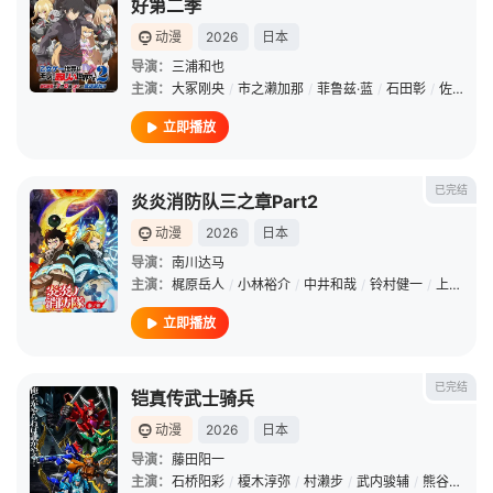
好第二季
动漫
2026
日本
导演：
三浦和也
主演：
大冢刚央
/
市之濑加那
/
菲鲁兹·蓝
/
石田彰
/
佐仓绫音
立即播放
已完结
炎炎消防队三之章Part2
动漫
2026
日本
导演：
南川达马
主演：
梶原岳人
/
小林裕介
/
中井和哉
/
铃村健一
/
上条沙惠子
立即播放
已完结
铠真传武士骑兵
动漫
2026
日本
导演：
藤田阳一
主演：
石桥阳彩
/
榎木淳弥
/
村濑步
/
武内骏辅
/
熊谷健太郎