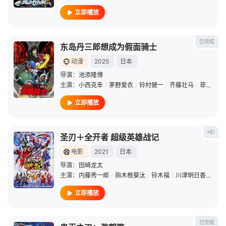
立即播放
已完结
东岛丹三郎想成为假面骑士
动漫
2025
日本
导演：
池添隆博
主演：
小西克幸
/
茅野爱衣
/
铃村健一
/
齐藤壮马
/
菲鲁兹·蓝
立即播放
HD
圣刃＋全开者 超级英雄战记
电影
2021
日本
导演：
田崎龙太
主演：
内藤秀一郎
/
驹木根葵汰
/
铃木福
/
川津明日香
/
山口
立即播放
已完结