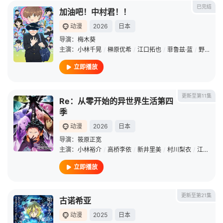
已完结
加油吧！中村君！！
动漫
2026
日本
导演：
梅木葵
主演：
小林千晃
/
榊原优希
/
江口拓也
/
菲鲁兹·蓝
/
野津山幸宏
立即播放
更新至第11集
Re：从零开始的异世界生活第四
季
动漫
2026
日本
导演：
筱原正宽
主演：
小林裕介
/
高桥李依
/
新井里美
/
村川梨衣
/
江口拓也
立即播放
更新至第21集
古诺希亚
动漫
2025
日本