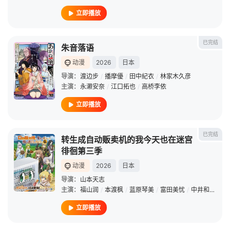
立即播放
已完结
朱音落语
动漫
2026
日本
导演：
渡边步
/
播摩優
/
田中紀衣
/
林家木久彦
主演：
永濑安奈
/
江口拓也
/
高桥李依
立即播放
已完结
转生成自动贩卖机的我今天也在迷宫
徘徊第三季
动漫
2026
日本
导演：
山本天志
主演：
福山润
/
本渡枫
/
蓝原琴美
/
富田美忧
/
中井和哉
/
茅
立即播放