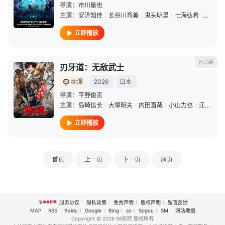
导演：
市川量也
主演：
安济知佳
/
长谷川育美
/
鬼头明里
/
七海弘希
/
关智一
立即播放
已完结
刃牙道：无敌武士
动漫
2026
日本
导演：
平野俊贵
主演：
岛崎信长
/
大塚明夫
/
内田直哉
/
小山力也
/
江口拓也
立即播放
首页
上一页
下一页
尾页
服务协议
隐私政策
免责声明
版权声明
留言反馈
MAP
RSS
Baidu
Google
Bing
so
Sogou
SM
网站地图
Copyright
© 2026 98影院 版权所有