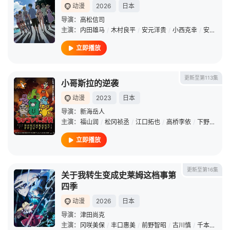
动漫
2026
日本
导演：
高松信司
主演：
内田雄马
/
木村良平
/
安元洋贵
/
小西克幸
/
安济知佳
立即播放
更新至第113集
小哥斯拉的逆袭
动漫
2023
日本
导演：
新海岳人
主演：
福山润
/
松冈祯丞
/
江口拓也
/
高桥李依
/
下野纮
/
立
立即播放
更新至第16集
关于我转生变成史莱姆这档事第
四季
动漫
2026
日本
导演：
津田尚克
主演：
冈咲美保
/
丰口惠美
/
前野智昭
/
古川慎
/
千本木彩花