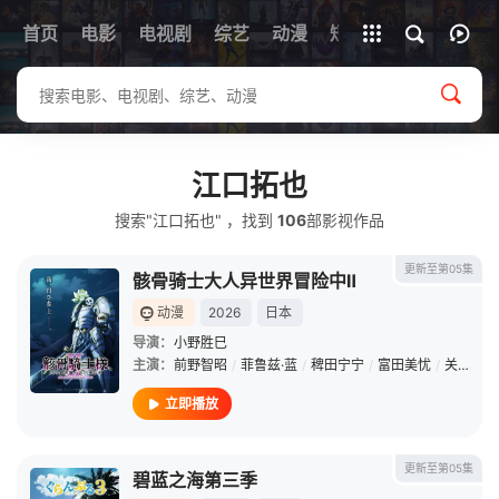
首页
电影
电视剧
综艺
全部影片
动漫
短剧
江口拓也
搜索"江口拓也" ，找到
106
部影视作品
更新至第05集
骸骨骑士大人异世界冒险中Ⅱ
动漫
2026
日本
导演：
小野胜巳
主演：
前野智昭
/
菲鲁兹·蓝
/
稗田宁宁
/
富田美忧
/
关俊彦
/
立即播放
更新至第05集
碧蓝之海第三季