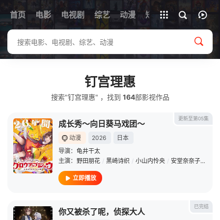
首页
电影
电视剧
综艺
全部影片
动漫
短剧
钉宫理惠
搜索"钉宫理惠" ，找到
164
部影视作品
更新至第05集
成长秀～向日葵马戏团～
动漫
2026
日本
导演：
龟井干太
主演：
野田朋花
/
黑崎诗织
/
小山内怜央
/
安堂奈奈子
/
楠木
立即播放
已完结
你又被杀了呢，侦探大人