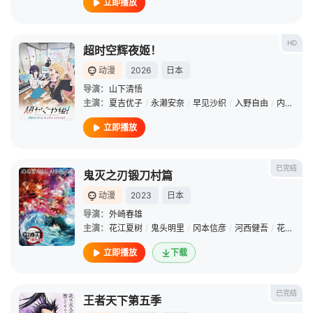
立即播放
HD
超时空辉夜姬！
动漫
2026
日本
导演：
山下清悟
主演：
夏吉优子
/
永濑安奈
/
早见沙织
/
入野自由
/
内田雄马
立即播放
已完结
鬼灭之刃锻刀村篇
动漫
2023
日本
导演：
外崎春雄
主演：
花江夏树
/
鬼头明里
/
冈本信彦
/
河西健吾
/
花泽香菜
立即播放
下载
已完结
王者天下第五季