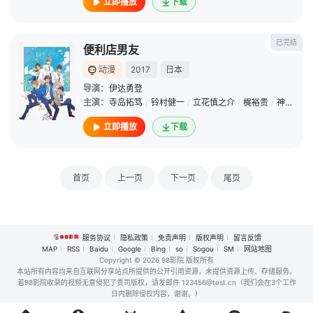
立即播放
下载
已完结
便利店男友
动漫
2017
日本
导演：
伊达勇登
主演：
寺岛拓笃
/
铃村健一
/
立花慎之介
/
梶裕贵
/
神谷浩史
立即播放
下载
首页
上一页
下一页
尾页
服务协议
隐私政策
免责声明
版权声明
留言反馈
MAP
RSS
Baidu
Google
Bing
so
Sogou
SM
网站地图
Copyright
© 2026 98影院 版权所有
本站所有内容均来自互联网分享站点所提供的公开引用资源，未提供资源上传、存储服务。
若98影院收录的视频无意侵犯了贵司版权，请发邮件 123456@test.cn（我们会在3个工作
日内删除侵权内容，谢谢。）