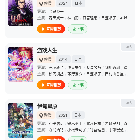
动漫
2024
日本
导演：
今泉贤一
主演：
森田成一
/
福山润
/
钉宫理惠
/
日笠阳子
/
赤城进
/
鸟
立即播放
下载
已完结
游戏人生
动漫
2014
日本
导演：
石塚敦子
/
浅香守生
/
渡边琴乃
/
细川秀树
/
清水明
/
主演：
松冈祯丞
/
茅野爱衣
/
日笠阳子
/
田村由香里
/
井口裕
立即播放
下载
已完结
伊甸星原
动漫
2021
日本
导演：
石平信司
/
铃木勇士
/
富永恒雄
/
岩崎良明
/
森义博
/
主演：
寺岛拓笃
/
小松未可子
/
钉宫理惠
/
手冢宏通
/
井泽诗