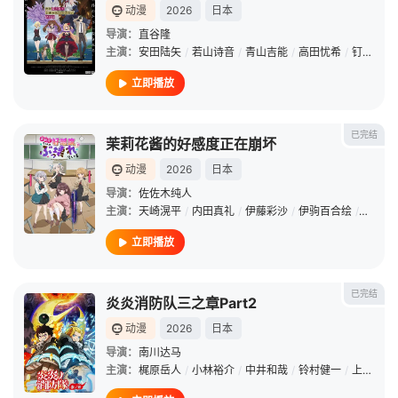
动漫
2026
日本
导演：
直谷隆
主演：
安田陆矢
/
若山诗音
/
青山吉能
/
高田忧希
/
钉宫理惠
立即播放
已完结
茉莉花酱的好感度正在崩坏
动漫
2026
日本
导演：
佐佐木纯人
主演：
天崎滉平
/
内田真礼
/
伊藤彩沙
/
伊驹百合绘
/
钉宫理
立即播放
已完结
炎炎消防队三之章Part2
动漫
2026
日本
导演：
南川达马
主演：
梶原岳人
/
小林裕介
/
中井和哉
/
铃村健一
/
上条沙惠子