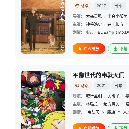
动漫
2017
日本
导演：
大森贵弘
/
出合小都美
主演：
神谷浩史
/
井上和彦
/
剧情：
收录于BD&amp;amp;
立即播放
下载
平稳世代的韦驮天们
动漫
2021
日本
导演：
城所圣明
/
关晓子
/
樱
主演：
朴璐美
/
绪方惠美
/
堀
剧情：
立即播放
下载