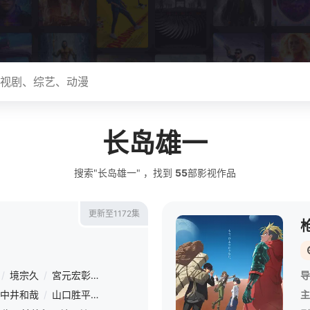
长岛雄一
搜索"长岛雄一" ，找到
55
部影视作品
更新至1172集
/
境宗久
/
宮元宏彰
/
长峰达也
/
山内重保
/
大塚隆史
/
贝泽幸男
导
中井和哉
/
山口胜平
/
平田广明
/
大谷育江
/
山口由里子
/
矢尾一树
主