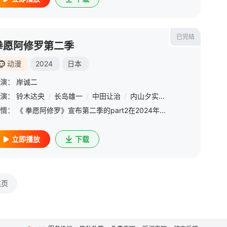
已完结
拳愿阿修罗第二季
动漫
2024
日本
演：
岸诚二
塚芳忠
演：
铃木达央
/
久川绫
/
/
长岛雄一
兴津和幸
/
/
中田让治
玄田哲章
/
/
内山夕实
福山润
/
/
小岩井小鸟
金子隼人
/
/
稻田
田村
情：
《 拳愿阿修罗》宣布第二季的part2在2024年播出。
立即播放
下载
尾页