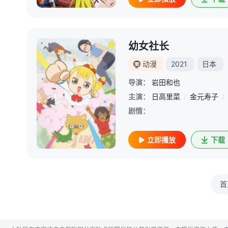
幼女社长
动漫
2021
日本
导演：
岩田和也
主演：
日高里菜
/
金元寿子
/
剧情：
立即播放
下载
首