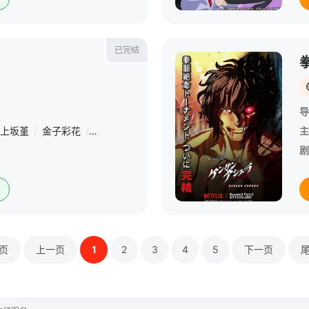
已完结
导
上坂堇
/
金子彩花
/
桥本千波
/
古贺葵
/
杉田智和
/
长岛雄一
/
大
主
剧
页
上一页
1
2
3
4
5
下一页