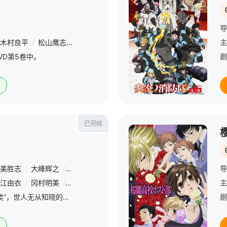
导
木村良平
/
松山鹰志
/
下崎纮史
/
冈村明美
/
长岛雄一
/
黑田崇矢
主
/
DVD第5卷中。
剧
已完结
美胜志
/
大峰辉之
/
种村绫隆
/
下司泰弘
导
江由衣
/
冈村明美
/
石田彰
/
伊藤静
/
濑户麻沙美
/
上坂堇
/
石上
主
“韦驮天” × “魔族” × “人类”，世人无从知晓的禁断大逃杀现在开始—— &amp;nbsp; &amp;nbsp; &amp;nbsp; &amp;nbsp; &amp;nbsp; &amp;nbsp; &amp;nbsp; &amp;nbsp; &amp;nbsp
剧