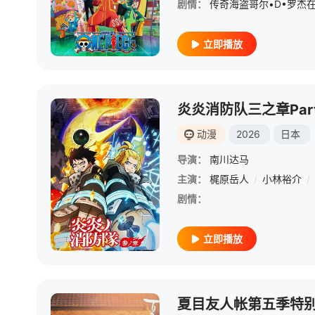
剧情：
立即播放
炎炎消防队三之章Par
动漫
2026
日本
导演：
南川达马
主演：
梶原岳人
/
小林裕介
/
剧情：
立即播放
夏目友人帐第五季特