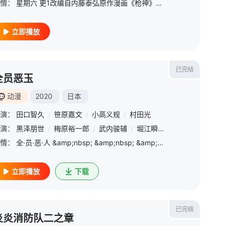
情：
星期六 更1改编自内藤泰弘原作漫画《枪神》的原创新作动画《TRIGUN STAMPEDE》宣布制作系列完结篇
立即播放
已完结
全员恶玉
动漫
2020
日本
演：
田口智久
/
笹原嘉文
/
小高义规
/
村田光
演：
阪口大助
黑泽朋世
/
楠大典
/
梅原裕一郎
/
兴津和幸
/
/
武内骏辅
日野聪
/
/
宝龟克寿
堀江瞬
/
/
绪方惠美
土师孝也
/
/
木村
鸟海
情：
全·员·恶·人 &amp;nbsp; &amp;nbsp; &amp;nbsp; &amp;nbsp; &amp;nbsp; &amp;nbsp; &amp;nbsp; &amp;nbsp; &amp;nbsp; &amp;nbsp; &amp;nbsp; &amp;nbsp; &amp;nbsp; &amp;
立即播放
下载
已完结
炎炎消防队二之章