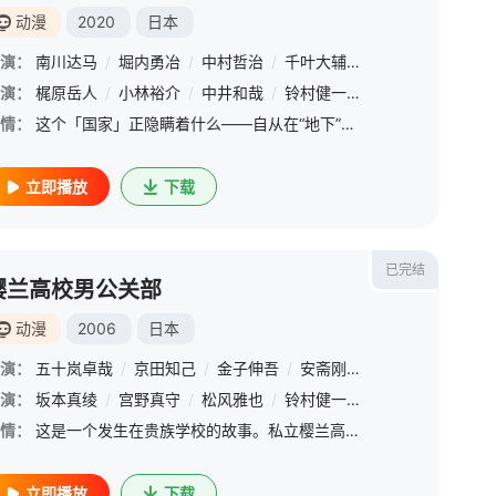
动漫
2020
日本
演：
南川达马
/
堀内勇冶
/
中村哲治
/
千叶大辅
/
加藤诚
演：
铃村健一
梶原岳人
/
小林裕介
/
中井和哉
/
铃村健一
/
市道真央
/
悠木
情：
这个「国家」正隐瞒着什么——自从在“地下”的激战结束后，森罗他们知晓了「传教者」的野心。他们的目的是集合所有「安德拉爆炎」的拥有者，重现贰佰伍拾年前发生的大灾难，毁灭世界。身为安德拉爆炎的拥有者，森罗
立即播放
下载
已完结
樱兰高校男公关部
动漫
2006
日本
演：
五十岚卓哉
/
京田知己
/
金子伸吾
/
安斋刚文
/
松尾慎
/
佐藤
静香
演：
/
坂本真绫
天田益男
/
/
宫野真守
伊濑茉莉也
/
松风雅也
/
本名阳子
/
铃村健一
/
宫本充
/
/
藤田圭宣
长岛雄一
/
/
斋藤
井上
情：
这是一个发生在贵族学校的故事。私立樱兰高校是日本上流社会的一个缩影。而这个学校最闻名的社团之一，就是六个英俊不凡的男子组成的男公关部。而庶民春绯虽然得以凭借奖学金以特优生的身份进入这个高校，却因为一次
立即播放
下载