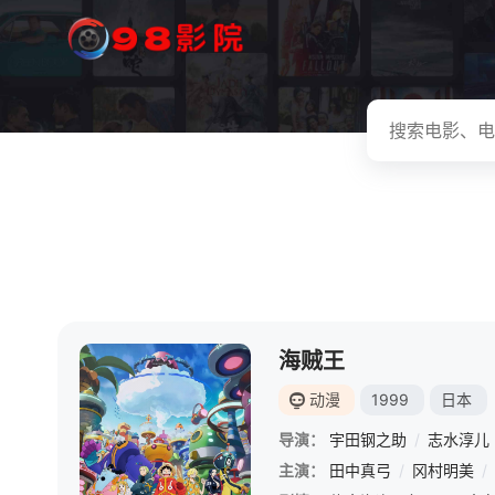
海贼王
动漫
1999
日本
导演：
宇田钢之助
/
志水淳儿
主演：
田中真弓
/
冈村明美
/