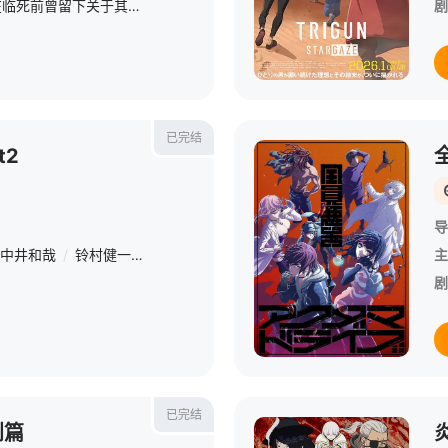
传奇海盗哥尔•D•罗杰在临死前曾留下关于其毕生的财富“One Piece”的消息，由此引得群雄并起，众海盗们为了这笔传说中的巨额财富展开争夺，各种势力、政权不断交替，整个世界进入了动荡混乱的“大海贼时
剧
已完结
t2
导
中井和哉
/
铃村健一
/
上条沙惠子
/
市道真央
/
悠木碧
/
八代拓
/
主
剧
已完结
别篇