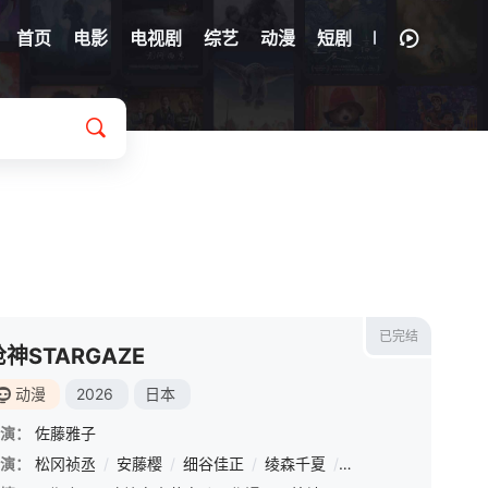
首页
电影
电视剧
综艺
动漫
短剧
已完结
枪神STARGAZE
动漫
2026
日本
演：
佐藤雅子
演：
/
长岛雄一
松冈祯丞
/
池田秀一
/
安藤樱
/
/
古川登志夫
细谷佳正
/
/
绫森千夏
古谷彻
/
/
大塚周夫
武虎
/
长岛雄一
/
津嘉山正
/