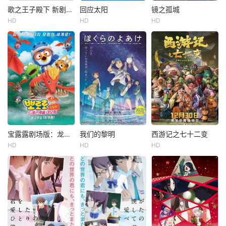
p;nbsp; &amp;nbs
解説した動物図
歌之王子殿下 新剧场版
回应太阳
镜之孤城
歌之王子殿下 新剧场版
回应太阳
镜之孤城
p; &amp;nbsp; &a
鑑。映画ではスク
HD
HD
HD
寺岛拓笃
未知
当真亚美
mp;nbsp; &amp;nb
ールカーストの底
铃村健一
吉柳咲良
sp;
辺で冴えない日々
谷山纪章
北村匠海
を送る高校2年
生・カメ田カ
《歌之王子殿下》
直木奖作家辻村深
新作剧场版制作发
月登顶日本各大畅
表，本作将于2022
销书排行榜的小说
年公开。 &amp;nb
被改编成电影，由
sp; &amp;nbsp; &a
著名导演原惠一
mp;nbsp; &amp;nb
（《河童之夏》）
sp; &amp;nbsp; &a
执导，讲述的是一
mp;nbsp; &amp;nb
个催人泪下的故
宝露露剧场版：龙城堡大冒险
我们的黎明
西游记之七十二变
宝露露剧场版：龙城堡大冒险
我们的黎明
西游记之七十二变
sp; &amp;nbsp; &a
事：高一女孩安西
HD
HD
HD
未知
杉咲花
悠木碧
刘婧荦
高枫
mp;nbsp; &amp;nb
心被同班女生欺
藤原夏海
刘琮
sp;
负，从此拒绝上
学。她房间里的镜
今井哲也漫画作品
孙悟空为了拯救终
子把她带入一座城
《ぼくらのよあ
年无雨的花果山，
け》宣布剧场版动
孤身前往只招收神
画化决定，本作将
仙学员的仙法学院
于2022年秋季于日
——三星洞，拜师