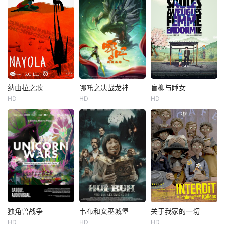
米歇尔·勒鲁梭
宣布剧场动画化，
法国动画片制作公
本作将于2022年夏
司Folivari联手Stu
在日本上映。 &am
diocanal拍摄动画
p;nbsp; &amp;nbs
片[艾特熊和赛娜
p; &amp;nbsp; &a
鼠]续集。 [艾特熊
mp;nbsp; &amp;nb
和赛娜鼠]荣获201
sp; &amp;nbsp; &a
4年奥斯卡最佳动
mp;nbsp; &amp;nb
画片提名，影片围
sp; &amp;nbsp; &a
纳由拉之歌
哪吒之决战龙神
盲柳与睡女
纳由拉之歌
哪吒之决战龙神
盲柳与睡女
绕小老鼠赛娜与体
mp;nbs
HD
HD
HD
Catarina André
王雪沁
吴凡
阿毛里·德·克赖恩库尔
型硕大的熊先生艾
Vitória Adelino Dias Soares
张艺雯
马蒂尔德·奥恩维尔
特之间的友情
Elisângela Rita
阿诺德·梅拉德
影片讲述了哪吒为
非洲安哥拉共和
了救出活祭的小
一只流浪猫，一只
國，一個家族三代
孩，杀死龙三太
喋喋不休的大蟾
女性，過去與現在
子。因而惹怒了龙
蜍，和一场海啸促
交織的故事。納由
神，被龙神所伤，
使一个无抱负的推
拉為了尋找失蹤的
断掉一臂。最终在
销员，和他深陷沮
丈夫深入戰場後失
太乙真人的帮助
丧的妻子以及有着
去音訊，留下女兒
下，塑莲藕手臂，
精神分裂的会计拯
雅拉和祖母相依為
提升“离火印”实
救东京幸免于一场
独角兽战争
韦布和女巫城堡
关于我家的一切
独角兽战争
韦布和女巫城堡
关于我家的一切
命。數十年後，失
力，最终击败龙
地震，他们也因此
HD
HD
HD