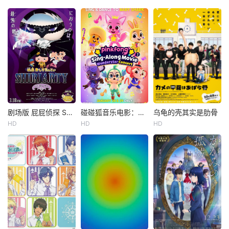
乔恩·戈里
Mina Tander
阿丽亚娜·阿斯卡里德
去母親的雅拉長大
神，拯救陈塘关，
找到了人生的意
乔恩·因索斯蒂
Christoph Maria Herbst
阿兰·乌盖托
成了一位叛逆的青
战胜邪恶的故事。
义。
拉蒙·巴雷阿
Michael Herbig
少女，用饒舌歌抒
&amp;nbsp;
一双灵巧的双手带
發對社會的
小熊和独角兽之间
着爱的回忆，用粘
的战争已经持续很
土捏出一个个鲜活
久很久，大群小熊
的人物。粘土小人
们在训练营中接受
儿动了起来，跟周
严苛的军事化训
围的杯碗瓶罐互
练，并被告知“独角
动，开始讲述一个
兽们都是恶魔”，此
意大利家庭三代人
后投身战场。而其
历经半个多世纪的
剧场版 屁屁侦探 SHIRIARTY
碰碰狐音乐电影：奇幻城嘉年华
乌龟的壳其实是肋骨
剧场版 屁屁侦探 SHIRIARTY
碰碰狐音乐电影：奇幻城嘉年华
乌龟的壳其实是肋骨
实，Private Bluet
家族奋斗史。20世
HD
HD
HD
三瓶由布子
Giselle Fernandez
清水寻也
渴求独角兽的血是
纪初，出身劳工阶
斋藤彩夏
Lexi Fontaine
矶村勇斗
因有预言透露它能
级的祖父和祖母质
杉村宪司
Larissa Gallagher
江口拓也
交换永恒
朴地相爱
《#屁屁侦探#》系
川崎悟司による原
列新作《剧场版 屁
作は「もし人間が
屁侦探 SHIRIART
動物の骨格を持っ
Y》将于2022年3
ていたら？」とい
月18日在日本上
う形で、カメの甲
映！ &amp;nbsp;
羅をはじめ動物た
&amp;nbsp; &am
ちの体の仕組みを