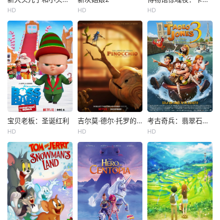
新大头儿子和小头爸爸5：我的外星朋友
新灰姑娘2
博物馆惊魂夜：卡门拉回归
他们的一次重要任
拉切特的作品改
HD
HD
HD
鞠萍
董浩
蒋丽
邵敏佳
约书亚·巴塞特
务。
编，《怪物史莱
陈怡
赵路
托马斯·列农
克》的编剧特里·鲁
约瑟夫·卡马尔
西奥担任本片编
拥有航天梦想的大
为了帮助王子艾利
剧。3D
头儿子，通过一次
克斯解开魔咒，灰
聚焦真人电影男主
偶然的机会与一位
姑娘艾拉带着魔法
Larry Daley的儿子
特别的“外星朋友”
师莉莉，以及沃尔
Nick Daley，他不
相识。大头儿子与
特和曼尼两只老鼠
情不愿地也成为了
棉花糖妹妹组队参
朋友再度出发寻找
一名博物馆管理
与小小航天员计
生命宝石，但朋友
员，而《博物馆奇
划，共同挑战四个
莉莉却在冒险中为
妙夜2》里的卡门
关卡的航天任务，
了保护艾拉而牺
拉法老又回来了，
宝贝老板：圣诞红利
吉尔莫·德尔·托罗的匹诺曹
考古奇兵：翡翠石碑的诅咒
宝贝老板：圣诞红利
吉尔莫·德尔·托罗的匹诺曹
考古奇兵：翡翠石碑的诅咒
他们能否在比赛中
牲，拿回生命宝石
想要征服世界。
HD
HD
HD
凯文·迈克尔·理查德森
格利高里·曼恩
奥斯卡·巴贝兰
获胜？“外星朋友”
的艾拉面临着一个
乔治·洛佩兹
大卫·布拉德利
Luis Posada
在关键时刻究竟是
选择，究竟是帮助
裘蒂·班森
伊万·麦克格雷格
米歇尔·珍娜
如何让
王子，还是
宝贝老板意外与圣
奥斯卡金像奖获奖
业余考古学家泰德
诞老人的精灵互换
电影制作人吉尔莫·
最大的梦想就是希
身份，还被困在了
德尔·托罗对卡洛·科
望能够得到大家的
北极，平安夜就此
洛迪的经典故事进
认可和尊重，但是
发生惊人转折。
行了改编：一个牵
却一再错失良机。