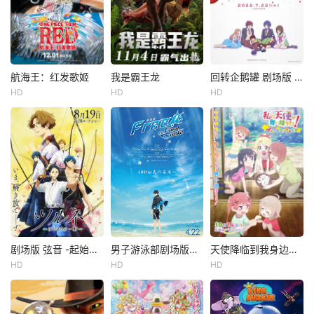
年，与同学们在课
为了魔王。在位于
人，宁静的乡村生
堂上嬉闹气坏老
他与伙伴们共同建
活却被外祖父的到
师、与朋友们在游
立的魔物之国“魔国
来打破，外祖父给
乐场里胡闹抢出风
联邦(坦派斯特)”西
小巴一只小猪作为
头，向父母们撒娇
方的“拉贾小亚
宠物，但在和蔼可
斗嘴胡说八道，调
国”，有著持有不可
亲的外表之下，外
航海王：红发歌姬
我是霸王龙
回转企鹅罐 剧场版 后篇 我爱你
航海王：红发歌姬
我是霸王龙
回转企鹅罐 剧场版 后篇 我爱你
皮捣蛋的每一日都
思议力量的女王，
祖父有一个恐怖的
HD
HD
HD
田中真弓
依诺
林浪
木村昴
令大人们伤透脑
长久以来围绕著这
秘密。本片是荷兰
中井和哉
木村良平
筋！ &amp;nbsp;
个国家的阴谋将掀
第一部定格动画长
恐龙之王巅峰对
冈村明美
荒川美穗
&amp;nbsp; &am
起涟漪。然而，“
片，除了有灵动可
决！作为地球有史
p;nbsp
爱的黏土
令全世界为之疯狂
以来最大的陆地生
的歌姬·乌塔，她的
物，恐龙一直对人
身世成谜，歌声却
类有着强烈的吸引
被誉为“来自别的次
力。穿越6500万年
元”。而这次，她将
前白垩纪晚期，走
举办演唱会并第一
进一个神秘五彩斑
次露出庐山真面
斓的恐龙新世界，
目。为了欣赏她的
生动再现奇特而壮
剧场版 弦音 -起始的一箭-
男子游泳部剧场版：最后的划水 后篇
天使降临到我身边：珍贵的朋友
剧场版 弦音 -起始的一箭-
男子游泳部剧场版：最后的划水 后篇
天使降临到我身边：珍贵的朋友
歌声，路飞率领的
观的史前时代，一
HD
HD
HD
上村祐翔
岛崎信长
上田丽奈
草帽一伙，以及世
段关于陆地最强王
浅沼晋太郎
宫野真守
指出毬亚
界各地的歌迷都汇
者霸王
市川苍
铃木达央
长江里加
聚在会场之中。全