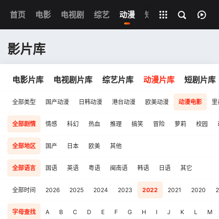
首页
电影
电视剧
综艺
全部影片
动漫
短剧
影片库
电影片库
电视剧片库
综艺片库
动漫片库
短剧片库
全部类型
国产动漫
日韩动漫
港台动漫
欧美动漫
动漫电影
里
全部剧情
情感
科幻
热血
推理
搞笑
冒险
萝莉
校园
全部地区
国产
日本
欧美
其他
全部语言
国语
英语
粤语
闽南语
韩语
日语
其它
全部时间
2026
2025
2024
2023
2022
2021
2020
2
字母查找
A
B
C
D
E
F
G
H
I
J
K
L
M