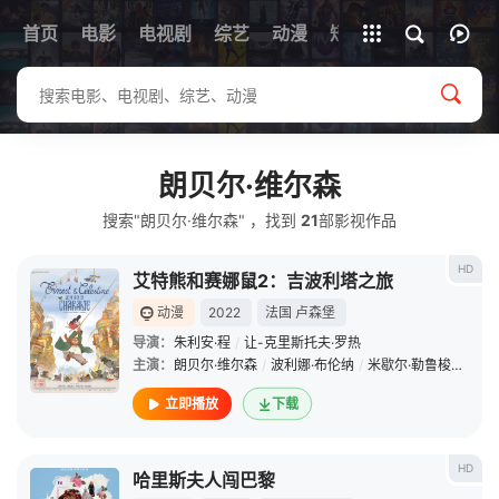
首页
电影
电视剧
综艺
全部影片
动漫
短剧
朗贝尔·维尔森
搜索"朗贝尔·维尔森" ，找到
21
部影视作品
HD
艾特熊和赛娜鼠2：吉波利塔之旅
动漫
2022
法国
卢森堡
导演：
朱利安·程
/
让-克里斯托夫·罗热
主演：
朗贝尔·维尔森
/
波利娜·布伦纳
/
米歇尔·勒鲁梭
/
席琳·
立即播放
下载
HD
哈里斯夫人闯巴黎