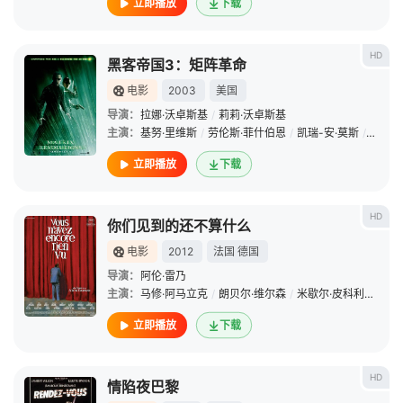
立即播放
下载
HD
黑客帝国3：矩阵革命
电影
2003
美国
导演：
拉娜·沃卓斯基
/
莉莉·沃卓斯基
主演：
基努·里维斯
/
劳伦斯·菲什伯恩
/
凯瑞-安·莫斯
/
雨果·
立即播放
下载
HD
你们见到的还不算什么
电影
2012
法国
德国
导演：
阿伦·雷乃
主演：
马修·阿马立克
/
朗贝尔·维尔森
/
米歇尔·皮科利
/
萨宾
立即播放
下载
HD
情陷夜巴黎