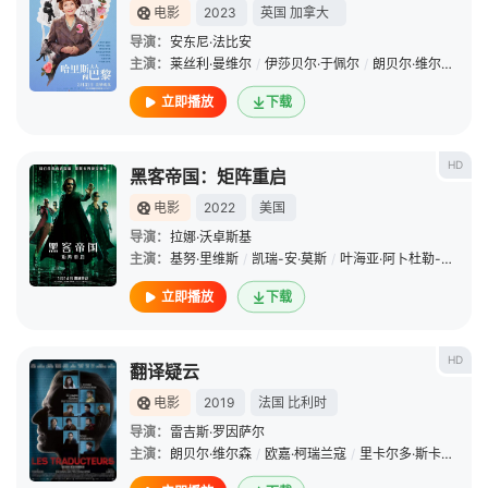
电影
2023
英国
加拿大
导演：
安东尼·法比安
主演：
莱丝利·曼维尔
/
伊莎贝尔·于佩尔
/
朗贝尔·维尔森
/
阿
立即播放
下载
HD
黑客帝国：矩阵重启
电影
2022
美国
导演：
拉娜·沃卓斯基
主演：
基努·里维斯
/
凯瑞-安·莫斯
/
叶海亚·阿卜杜勒-迈丁
/
立即播放
下载
HD
翻译疑云
电影
2019
法国
比利时
导演：
雷吉斯·罗因萨尔
主演：
朗贝尔·维尔森
/
欧嘉·柯瑞兰寇
/
里卡尔多·斯卡马奇奥