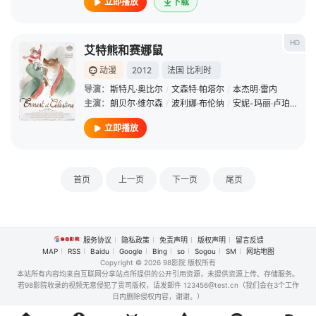
立即播放
下载
HD
艾特熊和赛娜鼠
动漫
2012
法国
比利时
导演：
斯特凡·奥比尔
/
文森特·帕塔尔
/
本杰明·雷内
主演：
朗贝尔·维尔森
/
波利娜·布伦纳
/
安妮-玛丽·卢珀
/
皮埃
立即播放
首页
上一页
下一页
尾页
服务协议
隐私政策
免责声明
版权声明
留言反馈
MAP
RSS
Baidu
Google
Bing
so
Sogou
SM
网站地图
Copyright
© 2026 98影院 版权所有
本站所有内容均来自互联网分享站点所提供的公开引用资源，未提供资源上传、存储服务。
若98影院收录的视频无意侵犯了贵司版权，请发邮件 123456@test.cn（我们会在3个工作
日内删除侵权内容，谢谢。）