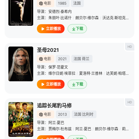
电影
1985
法国
导演：
安德烈·泰希内
主演：
朱丽叶·比诺什
/
朗贝尔·维尔森
/
沃达克·斯坦克才克
立即播放
下载
HD
圣母2021
电影
2021
法国
荷兰
导演：
保罗·范霍文
主演：
维尔日妮·埃菲拉
/
夏洛特·兰普林
/
达芙妮·帕塔基亚
/
立即播放
下载
HD
追踪长尾豹马修
电影
2013
法国
比利时
导演：
阿兰·夏巴
主演：
贾梅尔·杜布兹
/
阿兰·夏巴
/
朗贝尔·维尔森
/
莉亚·科贝德