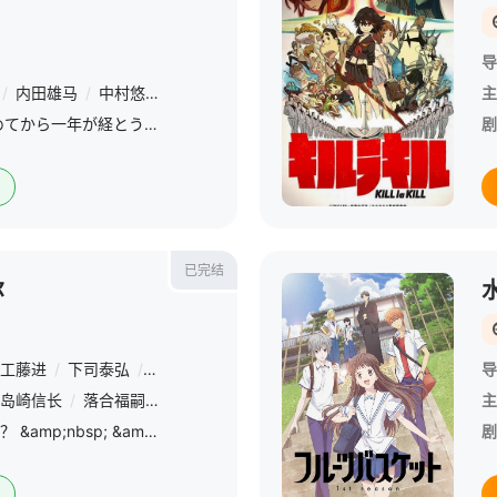
导
/
内田雄马
/
中村悠一
/
种崎敦美
/
佐藤聪美
/
钉宫理惠
/
潘惠美
主
/
透が紫呉の家に住み始めてから一年が経とうとしていた。 &amp;nbsp; &amp;nbsp; &amp;nbsp; &amp;nbsp; &amp;nbsp; &amp;nbsp; &amp;nbsp; &amp;nbsp; &amp;nbsp; &amp;nbsp; &amp;nb
剧
已完结
尔
工藤进
/
下司泰弘
/
井端义秀
/
柴山智隆
/
大和直道
/
西村博昭
/
导
岛崎信长
/
落合福嗣
/
小松未可子
/
照井春佳
/
安济知佳
/
关智一
主
/
我们为什么要这麼做……？ &amp;nbsp; &amp;nbsp; &amp;nbsp; &amp;nbsp; &amp;nbsp; &amp;nbsp; &amp;nbsp; &amp;nbsp; &amp;nbsp; &amp;nbsp; &amp;nbsp; &amp;nbsp; &amp;nb
剧