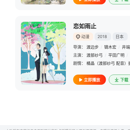
恋如雨止
动漫
2018
日本
导演：
渡边步
/
镝木宏
/
井端
主演：
渡部纱弓
/
平田广明
/
剧情：
立即播放
下载