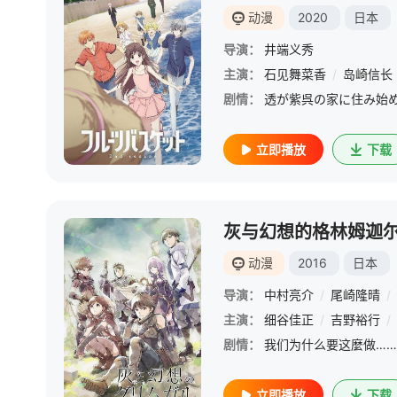
动漫
2020
日本
导演：
井端义秀
主演：
石见舞菜香
/
岛崎信长
剧情：
立即播放
下载
灰与幻想的格林姆迦
动漫
2016
日本
导演：
中村亮介
/
尾崎隆晴
/
主演：
细谷佳正
/
吉野裕行
/
剧情：
立即播放
下载