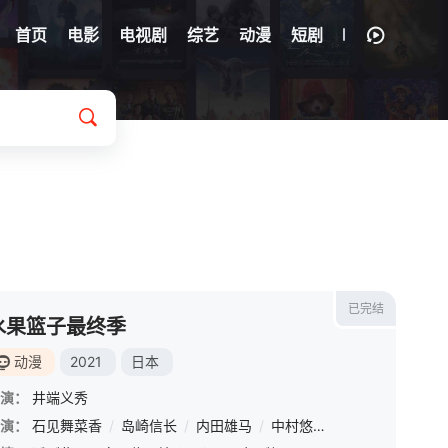
首页
电影
电视剧
综艺
动漫
短剧
已完结
水果篮子最终季
动漫
2021
日本
演：
中村章子
井端义秀
/
黑木美幸
/
仓田绫子
/
河野亚矢子
/
间岛崇宽
/
川越崇弘
演：
石见舞菜香
/
岛崎信长
/
内田雄马
/
中村悠一
/
钉宫理惠
/
Rie