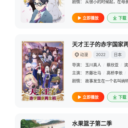
剧情：
立即播放
下载
天才王子的赤字国家
动漫
2022
日本
导演：
玉川真人
/
蔡欣亚
/
滨
主演：
齐藤壮马
/
高桥李依
/
剧情：
立即播放
下载
水果篮子第二季