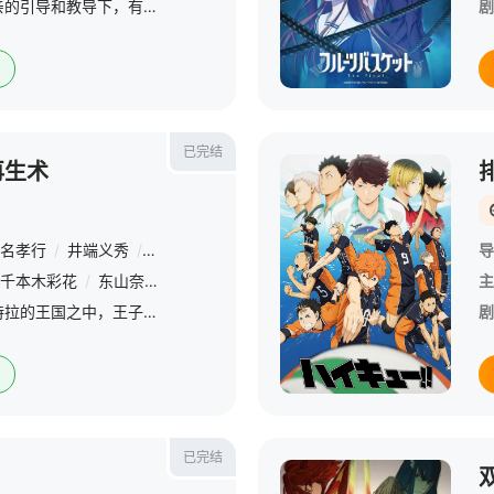
从很小的时候起，在母亲的引导和教导下，有马公生（花江夏树 配音）便将成为优秀的钢琴师当做了自己的毕生理想，一路走来，亦斩获了不少佳绩。不幸的是，在11岁那年，有马的母亲去世了，而有马亦再也无法听见自己
剧
已完结
再生术
名孝行
/
井端义秀
/
土屋浩幸
/
新留俊哉
/
小林公二
/
中津环
/
武
导
千本木彩花
/
东山奈央
/
日笠阳子
/
榊原优希
/
中岛由贵
/
菅生隆之
主
故事发生在一个名叫纳特拉的王国之中，王子维恩（齐藤壮马 配音）在父亲病倒之后，终于独自一人肩负起了治理整个国家的重任。纳特拉实在是太过于弱小了，每天都在遭受周边强国的霸凌和侵略，维恩既没有足够的钱来整
剧
已完结