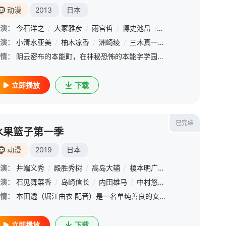
动漫
2013
日本
演：
今石洋之
/
大冢雅彦
/
雨宫哲
/
博史池畠
/
小林宽
/
井端义秀
/
演：
古川慎
小清水亚美
/
兴津和幸
/
柚木凉香
/
樱井孝宏
/
洲崎绫
/
坂本真绫
/
三木真一郎
/
桧山修之
/
吉
情：
阴云密布的本能町，在神秘恐怖的本能字学园，高高在上的学生会长鬼龙院皋月（柚木凉香 配音）只手遮天，她通过“极制服”统领校内的学生，极制服由所佩戴的星星数量分级，级别越高拥有的战斗力就越强。这一天，一个
立即播放
下载
已完结
水果篮子第一季
动漫
2019
日本
演：
飞田刚
井端义秀
/
原英和
/
/
殿胜秀树
三上喜子
/
/
高岛大辅
山内东生雄
/
榎本明广
/
猪狩崇
/
平向智
演：
浪川大辅
石见舞菜香
/
安元洋贵
/
岛崎信长
/
能登麻美子
/
内田雄马
/
野岛健儿
/
中村悠一
/
杉田智和
/
种崎敦美
/
古木望
/
佐
/
情：
本田透（堀江由衣 配音）是一名单纯善良的女子高中生。母亲过世后，无处可去的她在误打误撞之中住进了校草草摩由希（久川绫 配音）的家中。草摩由希家里有十二口人，很快，本田透就发现了他们身上的秘密。原来，草
立即播放
下载