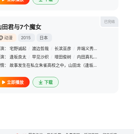
已完结
山田君与7个魔女
动漫
2015
日本
演：
宅野诚起
/
渡边哲哉
/
长滨亘彦
/
井端义秀
/
坂本一也
/
臼井
演：
竹内顺子
逢坂良太
/
茂吕田和江
/
早见沙织
/
泽城千春
/
增田俊树
/
宫本充
/
内田真礼
/
喜多村英梨
/
福
情：
故事发生在私立朱雀高校之中，山田龙（逢坂良太 配音）是校园中有名的不良少年，同学老师们看见他恨不得绕着道走，而山田龙本人亦对无聊束缚的校园生活深恶痛绝。某日，一场意外竟然让他和优等生白石丽（早见沙织
立即播放
下载