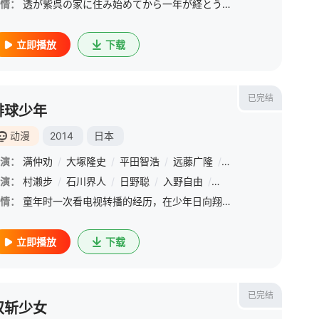
情：
透が紫呉の家に住み始めてから一年が経とうとしていた。 &amp;nbsp; &amp;nbsp; &amp;nbsp; &amp;nbsp; &amp;nbsp; &amp;nbsp; &amp;nbsp; &amp;nbsp; &amp;nbsp; &amp;nbsp; &amp;nb
立即播放
下载
已完结
排球少年
动漫
2014
日本
藤信宏
演：
满仲劝
/
大塚隆史
/
平田智浩
/
远藤广隆
/
平向智子
/
镰仓由
演：
/
滨野大辉
村濑步
/
/
大塚明夫
石川界人
/
/
能登麻美子
日野聪
/
入野自由
/
木岛隆一
/
林勇
/
松田健一郎
/
细谷佳正
/
/
河西
冈
情：
童年时一次看电视转播的经历，在少年日向翔阳（村濑步 配音）的心中种下了排球的种子。他在初中时代是排球部的主将，可是人丁寥落的排球部始终没有起色，唯一一场比赛也以惨败告终。在此之后，他终于如愿考入梦寐以
立即播放
下载
已完结
双斩少女