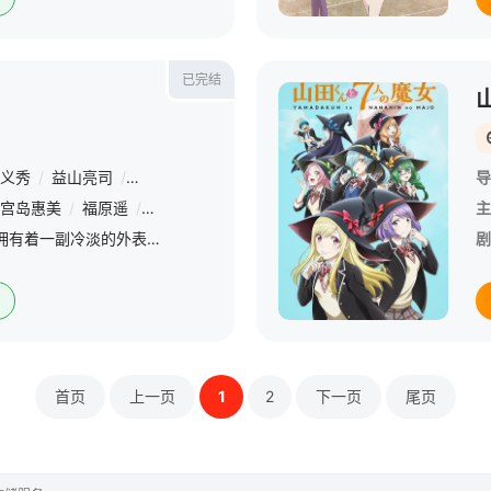
已完结
义秀
/
益山亮司
/
赤松康裕
/
内田信吾
/
河野亚矢子
/
安藤良
导
宫岛惠美
/
福原遥
/
池田纯矢
/
前野智昭
/
金井美香
/
矢部雅史
/
主
橘晶（渡部纱弓 配音）拥有着一副冷淡的外表，内心里却是和外表极不相称的天真和单纯。橘曾经是学校田径队的种子选手，却因为种种意外而选择了退出。之后，橘来到了名为“GARDEN”的家庭餐馆打工，餐馆的老板
剧
首页
上一页
1
2
下一页
尾页