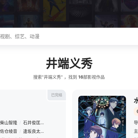
井端义秀
搜索"井端义秀" ，找到
16
部影视作品
已完结
柴山智隆
/
石井俊匡
/
岩田和也
/
井端义秀
/
高桥英俊
/
原田孝宏
导
/
佐仓绫音
/
逢坂良太
/
早见沙织
/
梶裕贵
/
茅野爱衣
/
能登麻美子
主