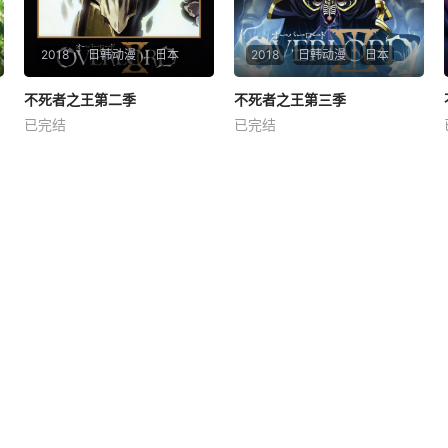
2018
日韩动漫
日本
2018
日韩动漫
日本
不死者之王第二季
不死者之王第二季
不死者之王第三季
不死者之王第三季
已完结
已完结
日野聪
原由实
上坂堇
日野聪
原由实
上坂堇
时为2138年。曾卷起一大风潮
时间为2138年。曾卷起一大风
的虚拟现实体感型网络游戏
潮的虚拟现实体感型网络游戏
《YGGDRASIL》即将迎来停
《YGGDRASIL》即将迎来停
服。 &amp;nbsp; &amp;nbsp;
服。玩家飞鼠在曾经以同伴和
&amp;nbsp; &amp;nbsp; &a
荣华自傲的根据地纳萨力克地
mp;nbsp; &amp;nbsp; &amp;
下大坟墓，独自一人安静等待
nbsp; &amp;nbsp
着那一刻。 &amp;nbsp; &am
p;nbs