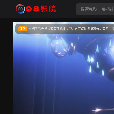
收藏
98影院网址：
www.playrelumine.com / www.playrelu
正在播放《不死者之王第三季》第01集 - 高清
提醒
不要轻易相信视频中的任何广告，谨防上当受骗
技巧
如遇视频无法播放或加载速度慢，可尝试切换播放节点或者切