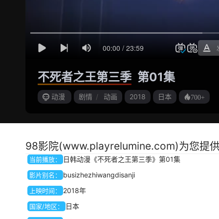
不死者之王第三季
第01集
动漫
剧情
/
动画
2018
日本
700+
98影院(www.playrelumine.co
日韩动漫《不死者之王第三季》第01集
当前播放：
busizhezhiwangdisanji
影片别名：
2018年
上映时间：
日本
国家/地区：