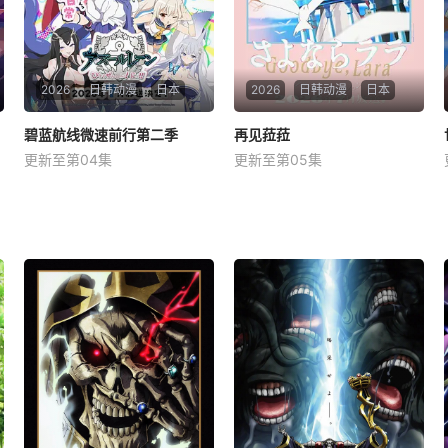
从。因为家庭的关系，
2026
日韩动漫
日本
2026
日韩动漫
日本
碧蓝航线微速前行第二季
碧蓝航线微速前行第二季
再见菈菈
再见菈菈
更新至第04集
更新至第05集
山根希美
大地叶
菱川花菜
川石奈奈
长绳麻理亚
深见梨加
星期一 更1「碧蓝航线 微速前
星期日 更1昔々あるところ
行」第2季制作决定 &amp;nb
に、ララという人魚のプリン
sp; &amp;nbsp; &amp;nbsp;
セスがおりました。 &amp;nb
&amp;nbsp; &amp;nbsp; &a
sp; &amp;nbsp; &amp;nbsp;
mp;nbsp; &amp;nbsp; &amp;
&amp;nbsp; &amp;nbsp; &a
nbsp; &amp;nbsp; &amp;nbs
mp;nbsp; &amp;nbsp; &amp;
p; &amp;nbsp
nbsp; &amp;nbsp; &amp;