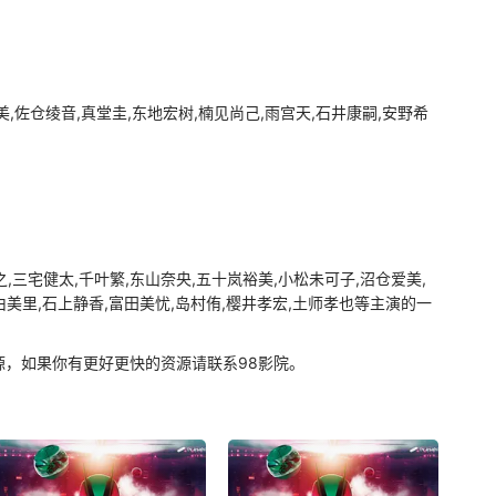
美,佐仓绫音,真堂圭,东地宏树,楠见尚己,雨宫天,石井康嗣,安野希
三宅健太,千叶繁,东山奈央,五十岚裕美,小松未可子,沼仓爱美,
由美里,石上静香,富田美忧,岛村侑,樱井孝宏,土师孝也等主演的一
源，如果你有更好更快的资源请联系98影院。