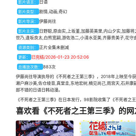
日语
影片语言：
剧情,动画,奇幻
影片类型：
伊藤尚往
影片导演：
日野聪,原由实,上坂堇,加藤英美里,内山夕实,加藤将
影片主演：
世乃,逢坂良太,白熊宽嗣,游佐浩二,小清水亚美,齐藤贵美子,花守
正片全集未删减
资源类别：
已完结/2026-01-23 20:52:06
更新：
883次
总播放次数：
伊藤尚往导演执导的《不死者之王第三季》，2018年上映至今获得
濑户麻沙美,佐仓绫音,真堂圭,东地宏树,楠见尚己,雨宫天,石井康
部不错的日语日韩动漫。
《不死者之王第三季》在日本发行，98影院收集了《不死者之王
喜欢看《不死者之王第三季》的网