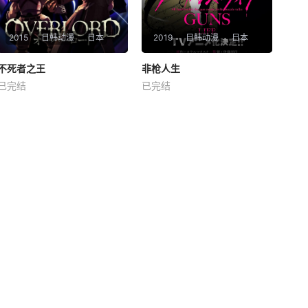
2015
日韩动漫
日本
2019
日韩动漫
日本
不死者之王
不死者之王
非枪人生
非枪人生
已完结
已完结
日野聪
原由实
上坂堇
诹访部顺一
山下大辉
沼仓爱美
作品主要讲述了某天，一款掀
起大热潮的VRMMORPG「Y
在旷日持久的世界大战后，城
GGDRASIL」原本会停止一切
市中遍布着出于不同原因而接
服务，但即使过了结束时间，
受了机械化改造的人类，这些
玩家也不会退出游戏，NPC也
人被称为“扩张者”。与此同
有了各自的思想。现实世界中
时，扩张技术的开发方，科技
喜爱电玩的主人公铃木悟（真
公司“贝琉连”也因战争对高科
名）在
技兵器与扩张改造的需求而迅
速膨胀，成为了一