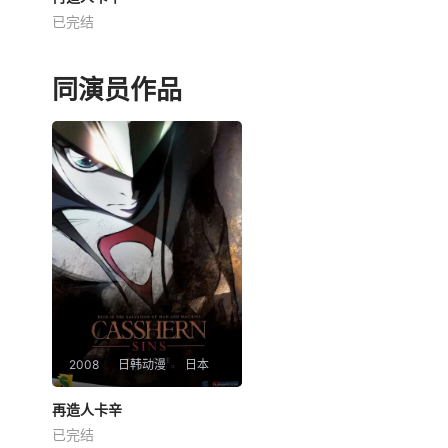
已完结
古谷彻
宫原永海
皆口裕子
人类制造出了机器人作为他们
同演员作品
的帮手，但机器人却最终背叛
了人类，夺走了地球的统治
权。就在人们被逼的走投无路
之时，一位名叫露娜（矢岛晶
子 配音）的少女成为了他们最
后的希望。邪恶的机器人统领
布莱金（内海贤二
2008
日韩动漫
日本
再造人卡辛
再造人卡辛
已完结
古谷彻
宫原永海