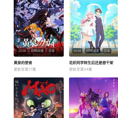
2026
日韩动漫
日本
2026
日韩动漫
日本
黄泉的使者
黄泉的使者
花织同学转生后还是想干架
花织同学转生后还是想干架
更新至第17集
更新至第04集
小野贤章
宫本侑芽
福山润
关根明良
中村悠一
星希成奏
星期六 更1月落和亚晨是一对
星期日 更1鸣神流星，职业尼
双胞胎兄妹，他们在一个与世
特。 &amp;nbsp; &amp;nbsp;
隔绝的深山小村落里出生，被
&amp;nbsp; &amp;nbsp; &a
称为“分隔夜与昼的双子”。他
mp;nbsp; &amp;nbsp; &amp;
们拥有获得特殊力量的资格，
nbsp; &amp;nbsp; &amp;nbs
一场围绕他们的双使战斗也随
p; &amp;nbsp; &amp;nbsp; &
之展开。 &amp;nbsp; &amp;
amp;nbsp;