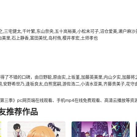
之,三宅健太,千叶繁,东山奈央,五十岚裕美,小松未可子,沼仓爱美,濑户麻沙
由美里,石上静香,富田美忧,岛村侑,樱井孝宏,土师孝也
了不错的口碑，由日野聪,原由实,上坂堇,加藤英美里,内山夕实,加藤将之,
嗣,安野希世乃,逢坂良太,白熊宽嗣,游佐浩二,小清水亚美,齐藤贵美子,花守
第三季》pc网页端在线观看、手机mp4在线免费观看、高清云播放等资
友推荐作品