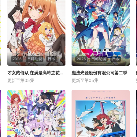
2026
日韩动漫
日本
2026
日韩动漫
日本
才女的侍从 在满是高岭之花的贵族学校暗中照顾（毫无生活自理能力的）学院第一大小姐
才女的侍从 在满是高岭之花的贵族学校暗中照顾（毫无生活自理能力的）学院第一大小姐
魔法光源股份有限公司第二季
魔法光源股份有限公司第二季
更新至第05集
更新至第05集
上村祐翔
小原好美
菲鲁兹·蓝
东内麻理子
大西沙织
小山力也
星期日 更1满是高岭之花的贵
星期日 更1「魔法少女――そ
族学校，学院的第一大小姐竟
れは強くて、格好良くて、し
然毫无生活自理能力！友成伊
なやかで。 &amp;nbsp; &am
月在阴错阳差之下，卷入日本
p;nbsp; &amp;nbsp; &amp;nb
顶尖大财团的大小姐・此花雏
sp; &amp;nbsp; &amp;nbsp;
子的绑架事件。之后为了生
&amp;nbsp; &amp;nbsp; &a
活，受顾成为此花雏子的侍
mp;nbsp; &amp;nbs