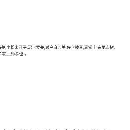
,小松未可子,沼仓爱美,濑户麻沙美,佐仓绫音,真堂圭,东地宏树,
孝宏,土师孝也 。