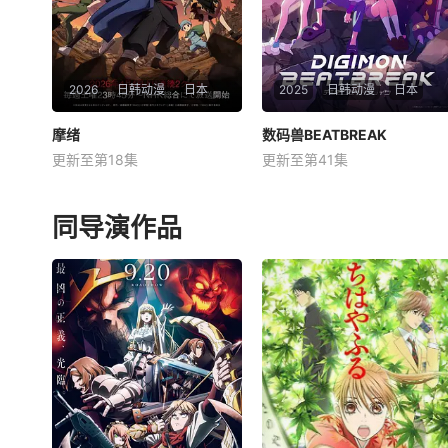
nbsp; &amp;
2026
日韩动漫
日本
2025
日韩动漫
日本
摩绪
摩绪
数码兽BEATBREAK
数码兽BEATBREAK
更新至第18集
更新至第41集
梶裕贵
川井田夏海
入野自由
潘惠美
寺泽百花
黑泽朋世
星期日 更1生活在现代的青年
星期日 更1从人类的思想和感
同导演作品
——摩绪（MAO）。因&amp;
情诞生的「e-脉冲」，被作为
quot;诅咒&amp;quot;而存活
AI辅助装置「辅助蛋」的能量
了 900 年的神秘阴阳师。生
源被运用。 &amp;nbsp; &am
活在令和时代的女中学生黄叶
p;nbsp; &amp;nbsp; &amp;nb
菜花。幼年时遭遇事故，全家
sp; &amp;nbsp; &amp;nbsp;
只有她一人幸存。某日，当菜
&amp;nbsp; &amp;nb
花穿过那