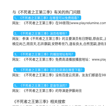
皆口裕子
人类制造出了机器人作为他们
与《不死者之王第三季》有关的热门问题
的帮手，但机器人却最终背叛
1、《不死者之王第三季》在哪里可以免费观看？
了人类，夺走了地球的统治
网友：《不死者之王第三季》在98影院(www.playrelumine.
权。就在人们被逼的走投无路
之时，一位名叫露娜（矢岛晶
2、《不死者之王第三季》演员有哪些？
子 配音）的少女成为了他们最
网友：参演《不死者之王第三季》的主要演员有日野聪,原由实,上坂
后的希望。邪恶的机器人统领
布莱金（内海贤二
楠见尚己,雨宫天,石井康嗣,安野希世乃,逢坂良太,白熊宽嗣,游佐
3、《不死者之王第三季》的播放地址有吗？
网友：《不死者之王第三季》免费高清播放播放地址：www.playrelumine
4、《不死者之王第三季》百度云资源在哪里下载？
网友：《不死者之王第三季》没有百度云资源，友友们都是在98影院(ww
5、《不死者之王第三季》是谁导演的？
网友：《不死者之王第三季》的导演是伊藤尚往
《不死者之王第三季》相关搜索