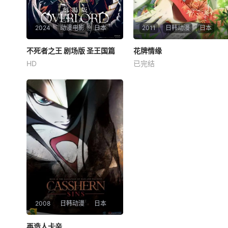
2024
动漫电影
日本
2011
日韩动漫
日本
不死者之王 剧场版 圣王国篇
不死者之王 剧场版 圣王国篇
花牌情缘
花牌情缘
HD
已完结
日野聪
原由实
加藤将之
濑户麻沙美
宫野真守
细谷佳正
丸山くがねの人気ライトノベ
ルを原作とするテレビアニメ
从小时候起，绫濑千早（濑户
「オーバーロード」シリーズ
麻沙美 配音）的理想就只有一
の劇場版で、原作でも人気の
个——辅佐姐姐绫濑千岁（远
高い「聖王国編」のエピソー
藤绫 配音）成为日本第一的模
ドをアニメ化。 &amp;nbsp;
特，为了实现这个理想，千早
&amp;nbsp; &amp;nbsp; &a
可谓是不择手段。但是，一个
mp;nbsp;
名为绵谷新（细谷佳正 配音）
的转学生彻底
2008
日韩动漫
日本
再造人卡辛
再造人卡辛