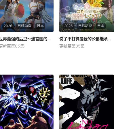
2026
日韩动漫
日本
2026
日韩动漫
日本
世界最强的后卫～迷宫国的新人探索者～
世界最强的后卫～迷宫国的新人探索者～
说了不打算爱我的公爵继承人，不知为何对我宠爱有加
说了不打算爱我的公爵继承人，不知为何对我宠爱有加
更新至第05集
更新至第05集
松冈祯丞
古贺葵
中村樱
石川由依
齐藤壮马
石川界人
身为前社畜的有人转生后担任
起来路不明的职业『后卫』，
星期日 更1有一份通知从天而
但这原来是个能支援攻击与防
降来到没落贵族的千金，艾尔
御，还能补血的万能职业！在
莎的身边。那就是来自超级精
有人的身边也陆续聚集了转生
英贵族，尤里乌斯的求婚。
前的美女上司（比他年纪还
“如此出色的人为何要找我？”
小）、充满谜团的亚人佣兵少
尽管虽然觉得不可思议但还是
女、身怀隐情的高等美
决定结婚，可是在婚礼后，迄
今为止一直温柔平