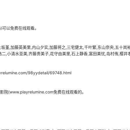
com)可以免费在线观看。
堇,加藤英美里,内山夕实,加藤将之,三宅健太,千叶繁,东山奈央,五十岚裕美
浩二,小清水亚美,齐藤贵美子,花守由美里,石上静香,富田美忧,岛村侑,樱井
.com/98yydetail/69748.html
w.playrelumine.com免费在线观看的。