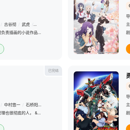
导
/
古谷彻
/
武虎
/
大河元气
/
三木真一郎
/
乃村健次
/
前野智昭
/
主
向日葵担当原作，雀葵蘭负责插画的小说作品《为了在异世界也能抚摸毛茸茸而努力。》（異世界でもふもふなでなでするためにがんばってます。）宣布动画化企划进行中，漫画作者高上優里子同时发表贺图。详情待后续发表
剧
已完结
导
/
中村悠一
/
石桥阳彩
/
江口拓也
/
加隈亚衣
/
山村响
/
梅原裕一郎
主
作为干部，工作时间的管理也很彻底的人， &amp;nbsp; &amp;nbsp; &amp;nbsp; &amp;nbsp; &amp;nbsp; &amp;nbsp; &amp;nbsp; &amp;nbsp; &amp;nbsp; &amp;nbsp; &amp;nbsp; &amp;nb
剧