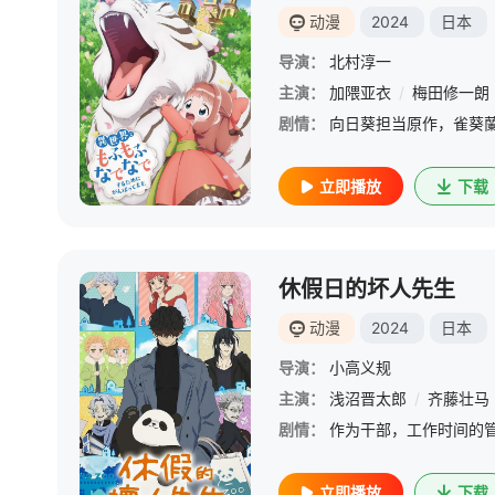
动漫
2024
日本
导演：
北村淳一
主演：
加隈亚衣
/
梅田修一朗
剧情：
立即播放
下载
休假日的坏人先生
动漫
2024
日本
导演：
小高义规
主演：
浅沼晋太郎
/
齐藤壮马
剧情：
立即播放
下载