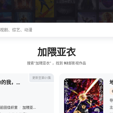
加隈亚衣
搜索"加隈亚衣" ，找到
92
部影视作品
更新至第01集
在异世界获得超强能力的我，在现实世界照样无敌～等级提升改变人生命运～ SP
导
前田佳织里
/
加隈亚衣
/
日高里菜
/
东山奈央
/
井上和彦
/
井口裕香
主