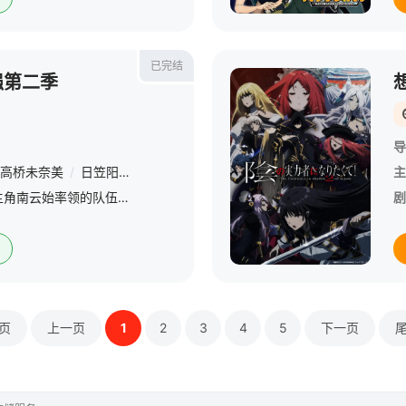
已完结
强第二季
导
高桥未奈美
/
日笠阳子
/
大西沙织
/
花守由美里
/
加隈亚衣
/
柿原彻
主
与昔日的同学分别后，主角南云始率领的队伍前往大迷宫获得新的神之魔法。一个突破各种考验，稳步强化回归原始世界的队伍。 然而，在幕后，恶魔们也表现出了令人不安的动作。一个影子潜入王都和一个神秘的人死亡。杀
剧
页
上一页
1
2
3
4
5
下一页