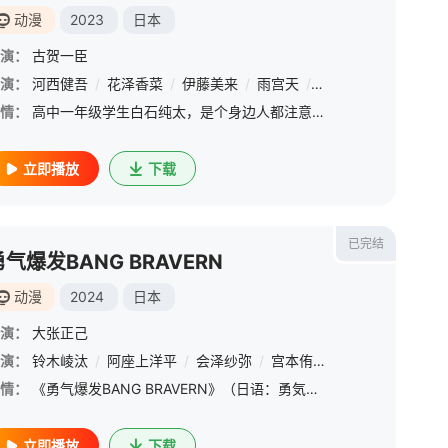
动漫
2023
日本
演：
古贺一臣
演：
岩田阳葵
河西健吾
/
中村源太
/
花泽香菜
/
市道真央
/
伊藤美来
/
田丸笃志
/
雨宫天
/
加隈亚衣
/
竹达彩
情：
高中一年级学生白石纯太，是个身边人都注意不到的角色。是个即使去拍了集体照也不会被发现最后还得被P上去的毫无存在感的“路人”男孩。 &amp;nbsp; &amp;nbsp; &amp;nbsp; &amp;nbsp; &amp;nbsp;
立即播放
下载
已完结
勇气爆发BANG BRAVERN
动漫
2024
日本
演：
大张正己
演：
/
东山奈央
铃木崚汰
/
河西健吾
/
阿座上洋平
/
坂本真绫
/
会泽纱弥
/
宫本侑芽
/
加隈亚衣
/
前
情：
《勇气爆发BANG BRAVERN》（日语：勇気爆発バーンブレイバーン）是由CygamesPictures制作的一部原创动画，于2024年1月11日播出。2023年5月29日宣布动画制作决定。2023
立即播放
下载