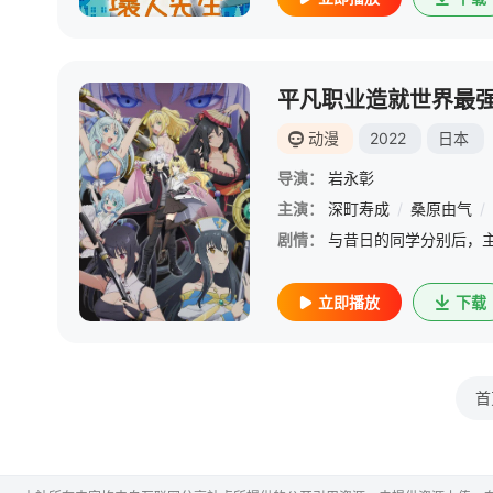
平凡职业造就世界最
动漫
2022
日本
导演：
岩永彰
主演：
深町寿成
/
桑原由气
/
剧情：
立即播放
下载
首