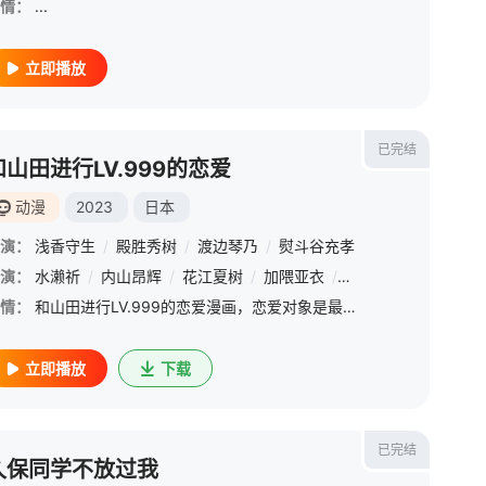
情：
...
立即播放
已完结
和山田进行LV.999的恋爱
动漫
2023
日本
演：
浅香守生
/
殿胜秀树
/
渡边琴乃
/
熨斗谷充孝
演：
小原好美
水濑祈
/
前田佳织里
/
内山昂辉
/
福岛润
/
花江夏树
/
安济知佳
/
加隈亚衣
/
青木瑠璃子
/
大西沙织
/
金元寿子
/
飞田展
/
情：
和山田进行LV.999的恋爱漫画，恋爱对象是最终boss级！？攻略男子高中生玩家！
立即播放
下载
已完结
久保同学不放过我