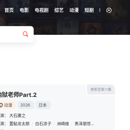
首页
电影
电视剧
综艺
动漫
短剧
更新至第11集
地狱老师Part.2
动漫
2026
日本
演：
大石康之
演：
置鲇龙太郎
/
白石凉子
/
洲崎绫
/
黑泽朋世
/
岩崎谅太
/
古城