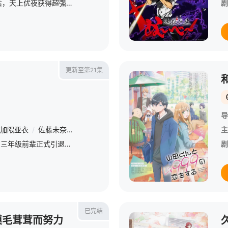
打开通往异世界的大门后，天上优夜获得超强能力，脱胎换骨变成完美无缺的少年。在两个世界往返的他，「无自觉的外挂能力」愈来愈强大──!? &amp;nbsp; &amp;nbsp; &amp;nbsp; &amp;nbsp; &amp;nbsp
剧
更新至第21集
导
加隈亚衣
/
佐藤未奈子
/
Lynn
/
古川慎
/
浅沼晋太郎
/
榎木淳弥
/
主
星期一 更1演奏会结束，三年级前辈正式引退，社团开始了换届。 &amp;nbsp; &amp;nbsp; &amp;nbsp; &amp;nbsp; &amp;nbsp; &amp;nbsp; &amp;nbsp; &amp;nbsp; &amp;nbsp; &amp;nbsp;
剧
已完结
摸毛茸茸而努力