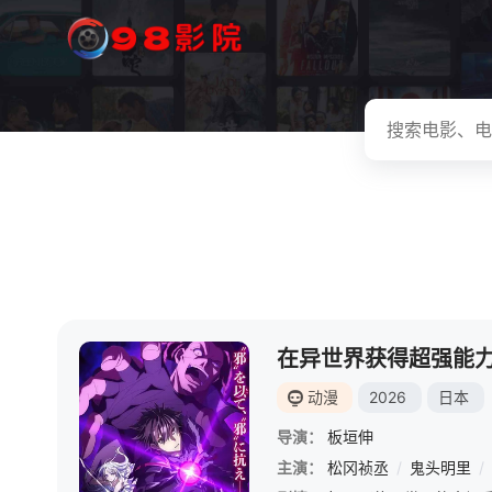
动漫
2026
日本
导演：
板垣伸
主演：
松冈祯丞
/
鬼头明里
/