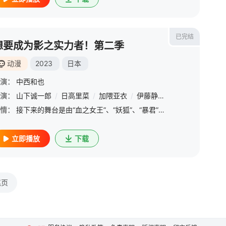
已完结
想要成为影之实力者！第二季
动漫
2023
日本
演：
中西和也
也
演：
/
白石稔
山下诚一郎
/
日高里菜
/
加隈亚衣
/
伊藤静
/
小山刚志
/
杉田
情：
接下来的舞台是由“血之女王”、“妖狐”、“暴君”三势力统治的无法都市。 &amp;nbsp; &amp;nbsp; &amp;nbsp; &amp;nbsp; &amp;nbsp; &amp;nbsp; &amp;nbsp; &amp;nbsp; &amp;nbsp; &amp;
立即播放
下载
尾页