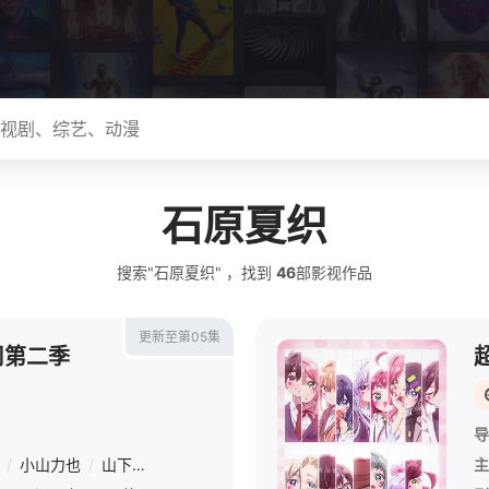
石原夏织
搜索"石原夏织" ，找到
46
部影视作品
更新至第05集
司第二季
导
/
小山力也
/
山下大辉
/
逢坂良太
/
安济知佳
/
石原夏织
/
天海由
主