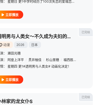
情：
星期日 更1中学时经历了100次失恋的爱城恋太郎，怀着“这次一定要在高中交到女朋友！”的心愿来到神社，现身的恋爱之神告诉他：“你在高中将会遇到100位命中注定之人。” 然而神明表示，遇到命运之人的人，
立即播放
已完结
透明男与人类女～不久成为夫妇的二人～
动漫
2026
日本
演：
濑田光穗
演：
阿座上洋平
/
贯井柚佳
/
杉山里穗
/
福西胜也
/
大野智敬
/
石
情：
星期四 更1#透明男与人类女# 动画化决定！
立即播放
已完结
小林家的龙女仆S