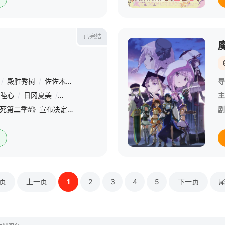
已完结
/
殿胜秀树
/
佐佐木纯人
导
睦心
/
日冈夏美
/
松冈祯丞
/
细谷佳正
/
田丸笃志
/
日笠阳子
/
石
主
电视动画《#吸血鬼马上死第二季#》宣布决定制作~
剧
页
上一页
1
2
3
4
5
下一页