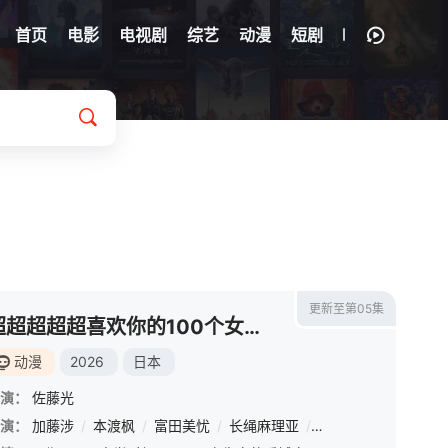
首页
电影
电视剧
综艺
动漫
短剧
更新至第05集
超超超超超喜欢你的100个女朋友第三季
动漫
2026
日本
演：
佐藤光
梨奈
演：
/
加藤涉
石田彰
/
本渡枫
/
富田美忧
/
长绳麻理亚
/
濑户麻沙美
/
朝井