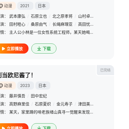
动漫
2021
日本
演：
武本康弘
/
石原立也
/
北之原孝将
/
山村卓也
/
小川太一
悠一
演：
/
田村睦心
加藤英美里
/
桑原由气
/
石原夏织
/
长绳麻理亚
/
高田忧希
/
高桥未奈美
/
情：
主人公小林是一位女性系统工程师，某天她喝酒喝的很醉兴冲冲的跑到了山上遇到了一头龙，酒醉之下的小林对着龙大倒苦水。听到龙说自己无家可归时，小林趁着酒意开玩笑的说“那你就来我家吧”，之后龙真的就跑到小林的
立即播放
下载
已完结
别当欧尼酱了！
动漫
2023
日本
演：
藤井慎吾
/
田中宏纪
夏织
演：
/
高野麻里佳
小野大辅
/
/
中村悠一
石原夏织
/
金元寿子
/
津田美波
/
优木加奈
/
日
情：
某天，家里蹲的啃老族绪山真寻一觉醒来发现自己变成了“女孩子”！？正当真寻不知道镜子里的美少女是自己而陷入混乱的时候，跳级进入大学的科学家妹妹绪山美波里出现了。她透露在饮料里加了一种奇怪的药物！ &amp;nb
立即播放
下载