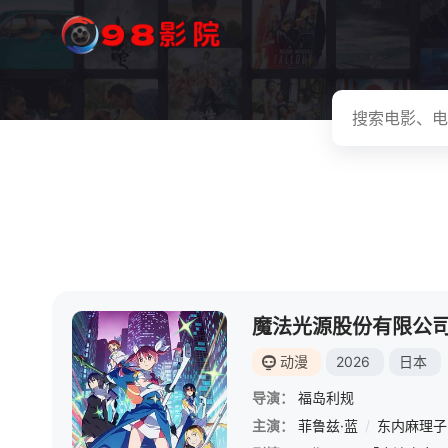
魔法光源股份有限公
动漫
2026
日本
导演：
福岛利规
主演：
菲鲁兹·蓝
/
东内麻理子