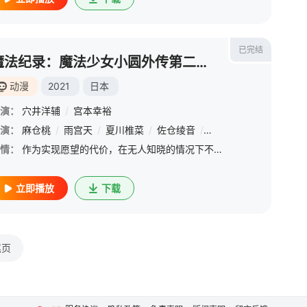
已完结
魔法纪录：魔法少女小圆外传第二季 -觉醒前夜-
动漫
2021
日本
演：
穴井洋辅
/
宫本幸裕
原夏织
演：
麻仓桃
/
酒井广大
/
雨宫天
/
间岛淳司
/
夏川椎菜
/
小野大辅
/
佐仓绫音
/
西山宏太朗
/
小仓唯
/
/
土岐隼一
小松未可子
/
/
情：
作为实现愿望的代价，在无人知晓的情况下不断战斗的魔法少女们。然而，环伊吕波，却忘记了自己的愿望。“成为魔法少女的时候，我是许了什么愿望来着？”日常当中突然出现的空洞。失去了的某件重要之物。连理由都不知
立即播放
下载
尾页