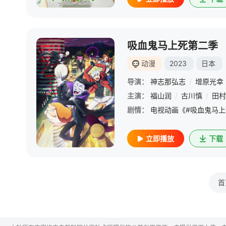
吸血鬼马上死第二季
动漫
2023
日本
导演：
神志那弘志
/
增原光幸
主演：
福山润
/
古川慎
/
田村
剧情：
立即播放
下载
首