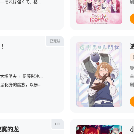
星期日 更1「魔法少女――それは強くて、格好良くて、しなやかで。 &amp;nbsp; &amp;nbsp; &amp;nbsp; &amp;nbsp; &amp;nbsp; &amp;nbsp; &amp;nbsp; &amp;nbsp; &amp;nbsp; &amp;nbs
剧
已完结
！！
导
大塚明夫
/
伊藤彩沙
/
石原夏织
/
三瓶由布子
/
千叶繁
主
星期二 更1统率着作为邪恶化身的魔族，以暴力与权力不断侵略世界的魔王阿里曼。然而，这位魔王不知为何突然停止了所有的侵略行为！魔界最强的魔王停止侵略的理由……竟然是——魔王家的女儿瞳也太温柔了吧！！ &amp;
剧
HD
寂寞的龙