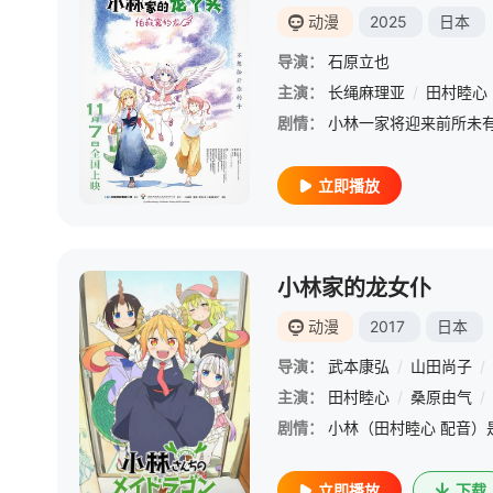
动漫
2025
日本
导演：
石原立也
主演：
长绳麻理亚
/
田村睦心
剧情：
立即播放
小林家的龙女仆
动漫
2017
日本
导演：
武本康弘
/
山田尚子
/
主演：
田村睦心
/
桑原由气
/
剧情：
立即播放
下载