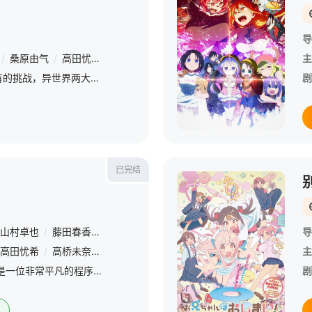
导
/
桑原由气
/
高田忧希
/
高桥未奈美
/
杉浦栞
/
/
小野大辅
/
中村
主
小林一家将迎来前所未有的挑战，异世界两大阵营战火一触即发，康娜父亲奇姆恩卡姆依决定带康娜归返异世界。“再见了，小林……”康娜将如何选择？
剧
已完结
山村卓也
/
藤田春香
/
北之原孝将
/
小川太一
/
木上益治
导
高田忧希
/
高桥未奈美
/
长绳麻理亚
/
加藤英美里
/
后藤邑子
/
石原
主
小林（田村睦心 配音）是一位非常平凡的程序员，在一次偶然之中救了一条名叫托尔（桑原由气 配音）的龙，为了报答小林的救命之恩，托尔化身成为了女仆的样子来到了小林家中，就这样，小林和龙女仆的同居生活就此拉
剧