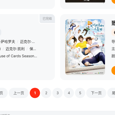
已完结
·萨哈罗夫
/
迈克尔·莫里斯
/
罗克珊·道森
/
阿格涅丝卡·霍兰
/
罗宾·怀
导
特
/
迈克尔·凯利
/
保罗·斯帕克斯
/
德里克·塞西尔
/
内芙·坎贝尔
/
乔尔
主
《纸牌屋 第五季》（House of Cards Season 5）是由网飞公司（Netflix）出品的政治题材电视剧，是美剧《纸牌屋》系列的第五季，由埃里克·萨哈罗夫执导，凯文·史派西、罗宾·怀特、
剧
页
上一页
1
2
3
4
5
下一页