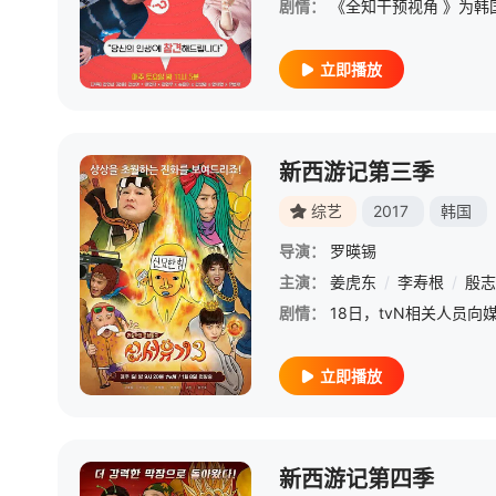
剧情：
立即播放
新西游记第三季
综艺
2017
韩国
导演：
罗暎锡
主演：
姜虎东
/
李寿根
/
殷志
剧情：
立即播放
新西游记第四季