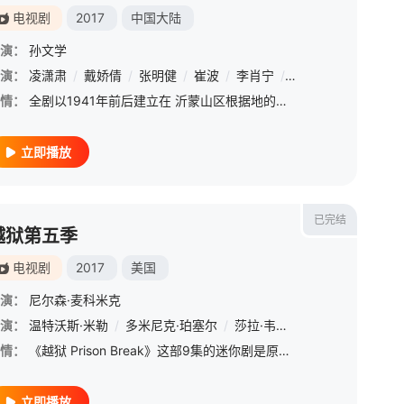
电视剧
2017
中国大陆
演：
孙文学
演：
凌潇肃
/
戴娇倩
/
张明健
/
崔波
/
李肖宁
/
冯国庆
/
郭铁城
/
情：
全剧以1941年前后建立在 沂蒙山区根据地的抗大一分校真实的历史 为背景，展现了一代青年人在抗日烽火中 飞扬的青春、战斗的情谊和对革命理想的 不倦追求。
立即播放
已完结
越狱第五季
电视剧
2017
美国
演：
尼尔森·麦科米克
演：
温特沃斯·米勒
/
多米尼克·珀塞尔
/
莎拉·韦恩·卡丽丝
/
马克·费厄
情：
《越狱 Prison Break》这部9集的迷你剧是原剧剧终后几年的故事，FOX并指他们会有合理的解释为何主角没有死，而且除了主角两兄弟外，一些要角也会回归。目前有指本季设定是Fernando﹑C-N
立即播放