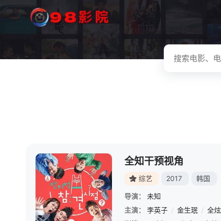
全知干预视角
综艺
2017
韩国
导演：
未知
主演：
李英子
/
金生珉
/
全炫