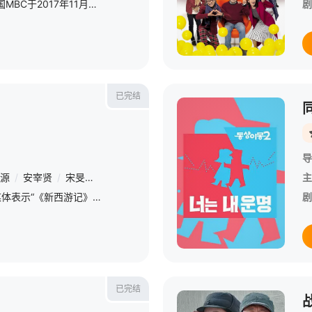
《全知干预视角 》为韩国MBC于2017年11月29日与30日，试播的全新综艺节目，由李英子、金生珉、全炫茂、宋恩伊、梁世炯、李宰镇、徐珉、梁在雄等人共同主持。 &amp;nbsp; &amp;nbsp; &amp;nbsp
剧
已完结
导
源
/
安宰贤
/
宋旻浩
/
曹圭贤
主
18日，tvN相关人员向媒体表示“《新西游记》新一季即将投入拍摄。目前正在调整国内和海外拍摄的相关日程，新一季将继续由姜虎东、李秀根、殷志源、安宰贤出演”。 &amp;nbsp; &amp;nbsp; &amp;nbsp;
剧
已完结