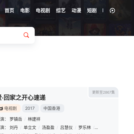
首页
电影
电视剧
综艺
动漫
短剧
更新至2867集
爱·回家之开心速递
电视剧
2017
中国香港
演：
罗镇岳
/
林建祥
演：
刘丹
/
单立文
/
汤盈盈
/
吕慧仪
/
罗乐林
/
马贯东
/
苏韵姿
/