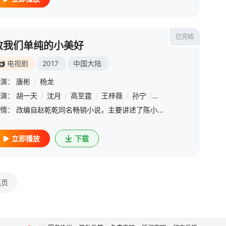
已完结
致我们单纯的小美好
电视剧
2017
中国大陆
特
演：
唐彬
/
杨龙
·金纳曼
演：
胡一天
/
菲恩·道格拉斯
/
沈月
/
高至霆
/
多米妮克·麦克艾丽戈特
/
王梓薇
/
孙宁
/
吕艳
/
波利斯·麦戈法
/
周紫馨
/
王佳
/
情：
改编自赵乾乾同名畅销小说，主要讲述了陈小希与江辰19年间共同成长，从青梅竹马到错失后的再次牵手的爱情故事。腹黑傲娇的天才医生，蠢萌逗比的元气少女，全剧气质俏皮幽默，通过展现陈小希倒追江辰一路上啼笑皆非
立即播放
下载
尾页