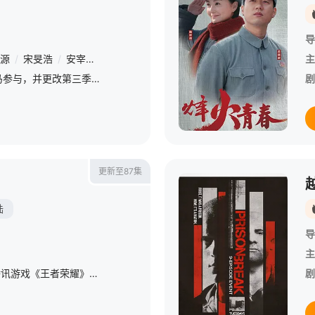
导
源
/
宋旻浩
/
安宰贤
/
曹圭贤
主
第四季由第三季原班人马参与，并更改第三季设定新增两个角色为比克及克林。节目组首次前往越南进行拍摄。《新西游记4》于2017年6月13日在tvN频道首播。
剧
更新至87集
陆
导
主
《王者?别闹!》是根据腾讯游戏《王者荣耀》的设定，游戏对战时的真实情景，进行二次设定而改编成的同人动画短片集，讲述玩家所熟悉的英雄们在王者峡谷中的搞笑日常。动画中对于角色的再塑造十分讨人喜爱，因而使得
剧