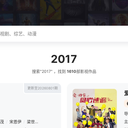
2017
搜索"2017" ，找到
1610
部影视作品
更新至20260801期
导
茂
/
宋恩伊
/
梁世亨
/
洪真英
/
柳炳宰
主