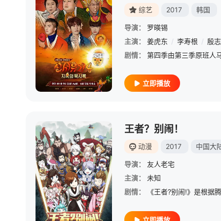
综艺
2017
韩国
导演：
罗暎锡
主演：
姜虎东
/
李寿根
/
殷志
剧情：
立即播放
王者？别闹！
动漫
2017
中国大
导演：
友人老宅
主演：
未知
剧情：
立即播放