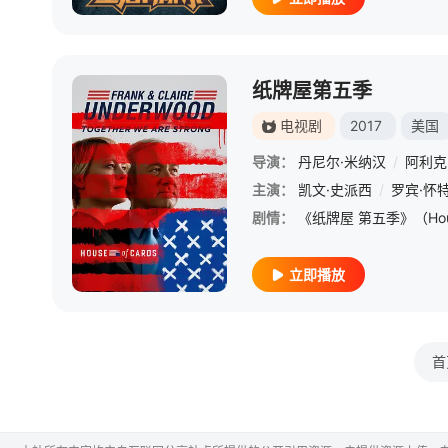
纸牌屋第五季
电视剧
2017
美国
导演：
丹尼尔·米纳汉
/
阿利克
主演：
凯文·史派西
/
罗宾·怀
剧情：
立即播放
首