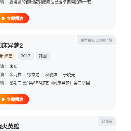
情：
處境劇的御用監製羅鎮岳已經準備開拍新一套處境劇，暫定叫《愛．回家之開心速遞》，「過往的處境劇都是以家庭為主，今次當然不例外啦。而故事除了家庭，因為網購現在都好hit，就會講到一間百貨公司，入面開設的網
立即播放
更新至20260804期
同床异梦2
综艺
2017
韩国
演：
未知
演：
金九拉
/
徐章勋
/
秋瓷炫
/
于晓光
情：
星期二 更1集SBS综艺《同床异梦》第二季回归，金九拉、徐章勋搭档主持，主题由第一季亲子关系转向夫妻关系，在中国发展的韩国女演员秋瓷炫及丈夫于晓光作为嘉宾参与了本季节目。
立即播放
已完结
战火英雄