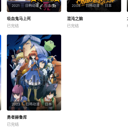
2021
日韩动漫
日本
2008
日韩动漫
日本
吸血鬼马上死
吸血鬼马上死
混沌之脑
混沌之脑
已完结
已完结
福山润
古川慎
田村睦心
吉野裕行
喜多村英梨
宫崎羽衣
电视动画《吸血鬼马上死》改
编自盆ノ木至的同名漫画作
西条拓己（吉野裕行 配音）是
品，于2020年5月宣布了动画
一个标准的废柴，个性懦弱又
化的消息。多拉克人正在享受
不负责任的他住在集装箱里，
夏季节日，而“阿玛迪洛的约
每日除了上课外都宅在家里玩
翰宣布了什么”。no树的签名
网络游戏，深深沉迷与二次元
也被放进去了，并且在背面处
世界的他认为一切三次元的都
理了拉下的金德
与他无关。此时的涉谷地区，
正在发生名为“N
2023
日韩动漫
日本
勇者赫鲁库
勇者赫鲁库
已完结
小西克幸
中岛卓也