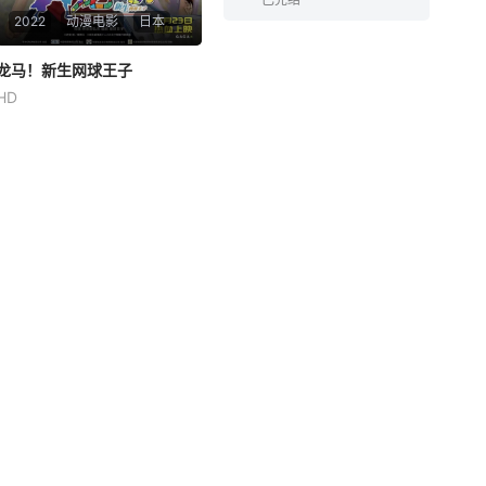
2022
动漫电影
日本
龙马！新生网球王子
龙马！新生网球王子
HD
皆川纯子
松山鹰志
高桥美佳子
为精进球技，龙马只身来到美
国。一次街头对垒，龙马竟意
外回到过去，得以领略父亲年
轻时制霸网球场的英姿，两人
相互鼓励，共同进步。然而，
同行的伙伴龙崎却遭遇神秘势
力的绑架，龙马与父亲在营救
同伴的过程中，意外