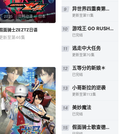
异世界四重奏第三季
9
更新至第11集
2025
日韩动漫
日本
游戏王 GO RUSH！！
10
假面骑士ZEZTZ日语
假面骑士ZEZTZ日语
已完结
更新至第46集
今井龙太郎
堀口真帆
三岛健太
逃走中大任务
11
星期日 10点更1万津莫。自称
更新至第70集
是过着平淡无奇的日常生活的
普通好青年， &amp;nbsp; &a
五等分的新娘＊
12
mp;nbsp; &amp;nbsp; &amp;
已完结
nbsp; &amp;nbsp; &amp;nbs
p; &amp;nbsp; &amp;nbsp; &
小哥斯拉的逆袭
13
amp;nbsp; &amp;n
更新至第113集
美妙魔法
14
已完结
假面骑士歌查德日语
15
已完结