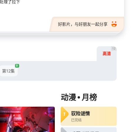
面处理了拉下
好影片，与好朋友一起分享
12
高清
新
第12集
•
动漫
月榜
驭险谜情
1
已完结