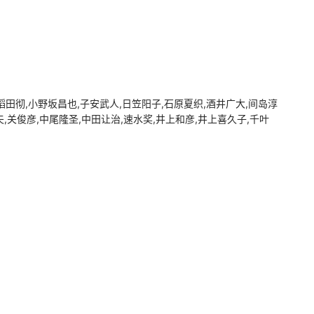
田彻,小野坂昌也,子安武人,日笠阳子,石原夏织,酒井广大,间岛淳
,关俊彦,中尾隆圣,中田让治,速水奖,井上和彦,井上喜久子,千叶