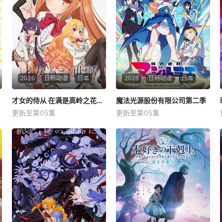
2026
日韩动漫
日本
2026
日韩动漫
日本
才女的侍从 在满是高岭之花的贵族学校暗中照顾（毫无生活自理能力的）学院第一大小姐
才女的侍从 在满是高岭之花的贵族学校暗中照顾（毫无生活自理能力的）学院第一大小姐
魔法光源股份有限公司第二季
魔法光源股份有限公司第二季
更新至第05集
更新至第05集
上村祐翔
小原好美
菲鲁兹·蓝
东内麻理子
大西沙织
小山力也
星期日 更1满是高岭之花的贵
星期日 更1「魔法少女――そ
族学校，学院的第一大小姐竟
れは強くて、格好良くて、し
然毫无生活自理能力！友成伊
なやかで。 &amp;nbsp; &am
月在阴错阳差之下，卷入日本
p;nbsp; &amp;nbsp; &amp;nb
顶尖大财团的大小姐・此花雏
sp; &amp;nbsp; &amp;nbsp;
子的绑架事件。之后为了生
&amp;nbsp; &amp;nbsp; &a
活，受顾成为此花雏子的侍
mp;nbsp; &amp;nbs
从。因为家庭的关系，