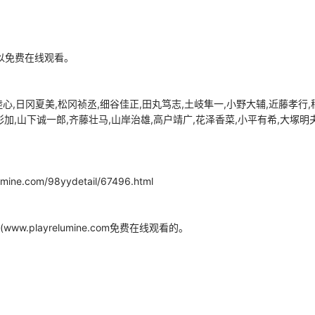
)可以免费在线观看。
,日冈夏美,松冈祯丞,细谷佳正,田丸笃志,土岐隼一,小野大辅,近藤孝行,稻
彩加,山下诚一郎,齐藤壮马,山岸治雄,高户靖广,花泽香菜,小平有希,大塚明夫
m/98yydetail/67496.html
playrelumine.com免费在线观看的。