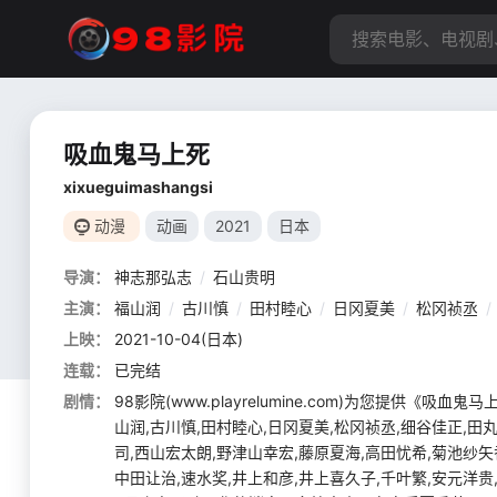
吸血鬼马上死
xixueguimashangsi
动漫
动画
2021
日本
导演：
神志那弘志
/
石山贵明
主演：
福山润
/
古川慎
/
田村睦心
/
日冈夏美
/
松冈祯丞
/
上映：
2021-10-04(日本)
连载：
已完结
剧情：
98影院(www.playrelumine.com)为您提
山润,古川慎,田村睦心,日冈夏美,松冈祯丞,细谷佳正,田
司,西山宏太朗,野津山幸宏,藤原夏海,高田忧希,菊池纱矢
中田让治,速水奖,井上和彦,井上喜久子,千叶繁,安元洋