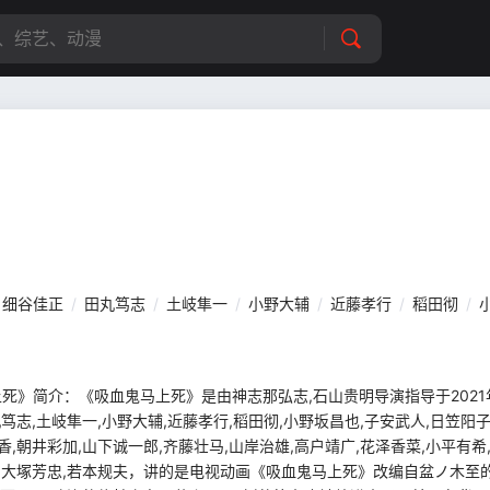
细谷佳正
/
田丸笃志
/
土岐隼一
/
小野大辅
/
近藤孝行
/
稻田彻
/
供《吸血鬼马上死》简介：《吸血鬼马上死》是由神志那弘志,石山贵明导演指导于2
丸笃志,土岐隼一,小野大辅,近藤孝行,稻田彻,小野坂昌也,子安武人,日笠阳子
香,朝井彩加,山下诚一郎,齐藤壮马,山岸治雄,高户靖广,花泽香菜,小平有希,
贵,大塚芳忠,若本规夫，讲的是电视动画《吸血鬼马上死》改编自盆ノ木至的