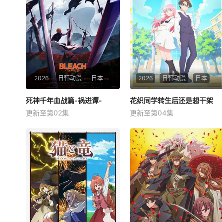
2026
日韩动漫
日本
2026
日韩动漫
日本
死神千年血战篇-祸进谭-
死神千年血战篇-祸进谭-
花织同学转生后还是想干架
花织同学转生后还是想干架
更新至第02集
更新至第04集
森田成一
折笠富美子
福山润
关根明良
松冈由贵
星希成奏
星期六 更1即使死神与灭却师
星期日 更1鸣神流星，职业尼
历经千年的血战尽头，毁灭的
特。 &amp;nbsp; &amp;nbsp;
未来已隐约可见── &amp;nbs
&amp;nbsp; &amp;nbsp; &a
p; &amp;nbsp; &amp;nbsp; &
mp;nbsp; &amp;nbsp; &amp;
amp;nbsp; &amp;nbsp; &am
nbsp; &amp;nbsp; &amp;nbs
p;nbsp; &amp;nbsp; &amp;nb
p; &amp;nbsp; &amp;nbsp; &
sp; &amp;nbsp;
amp;nbsp;