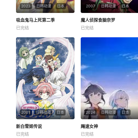
2023
日韩动漫
日本
2007
日韩动漫
日本
吸血鬼马上死第二季
吸血鬼马上死第二季
魔人侦探食脑奈罗
魔人侦探食脑奈罗
已完结
已完结
福山润
古川慎
田村睦心
子安武人
植田佳奈
游佐浩二
电视动画《#吸血鬼马上死第
二季#》宣布决定制作~
人世间存在着大大小小的谜
团，当这些谜团被解开之时会
释放出或强或弱的能量，食脑
奈罗（子安武人 配音）就是专
门食用这些能量的魔族，当魔
界再无可以解开的谜团之后，
他来到了人世，只为了寻找那
能够满足他的极致的
2001
日韩动漫
日本
2024
日韩动漫
日本
新白雪姬传说
新白雪姬传说
飚速女神
飚速女神
已完结
已完结
吉田小百合
鸟海浩辅
川村海乃
葵梓
长谷川玲奈