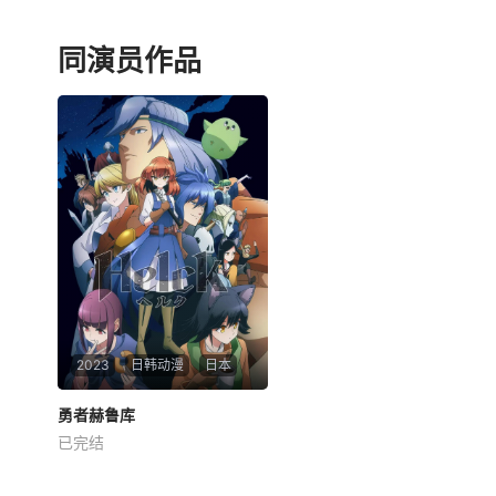
樱井孝宏
女高中生伊东泉在“RINKAI
淡雪姬乃（吉田小百合 配音）
LEAGUE”——目睹了女子自行
同演员作品
自幼便失去了母亲，和父亲一
车火热比赛后，与同伴们发誓
起过着相依为命的生活，日子
要成为自行车赛车手。 她
虽然清苦，但却充满了幸福。
们面临着各种挑战。 然
可是，平静的一切在父亲迎娶
后，她遇到了命运般的对手
了第二任妻子后发生了翻天覆
——天才平冢奈奈
地的变化，淡雪姬乃不但受到
了继母的折磨，还
2023
日韩动漫
日本
勇者赫鲁库
勇者赫鲁库
已完结
小西克幸
中岛卓也
七海弘希