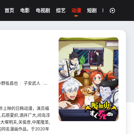
首页
电影
电视剧
综艺
动漫
短剧
小野坂昌也
/
子安武人
/
日笠阳子
/
石原夏织
/
酒井广大
/
间岛淳司
/
021年上映的日韩动漫，演员福
,石原夏织,酒井广大,间岛淳
大塚明夫,关俊彦,中尾隆圣,
同名漫画作品，于2020年