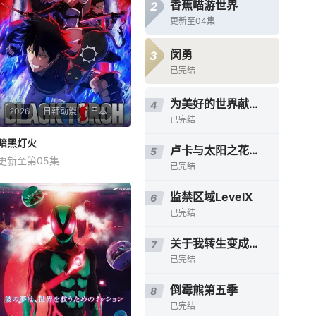
香蕉喵游世界
2
更新至04集
闵勇
3
已完结
为美好的世界献上祝福！ 第三季
4
2026
日韩动漫
日本
已完结
暗黑灯火
暗黑灯火
卢卡与太阳之花第二章
5
更新至第05集
铃木崚汰
上田燿司
已完结
千本木彩花
监禁区域LevelX
6
星期六 更1作为忍者后裔被祖
已完结
父抚养长大、拥有与动物对话
能力的高中生·我妻二郎，某日
在森林中遇见了受伤倒地的黑
关于我转生变成史莱姆这档事第三季
7
猫·罗睺。 &amp;nbsp; &amp;
已完结
nbsp; &amp;nbsp; &amp;nbs
p; &amp;nbsp; &amp;nbsp
倒霉熊第五季
8
已完结