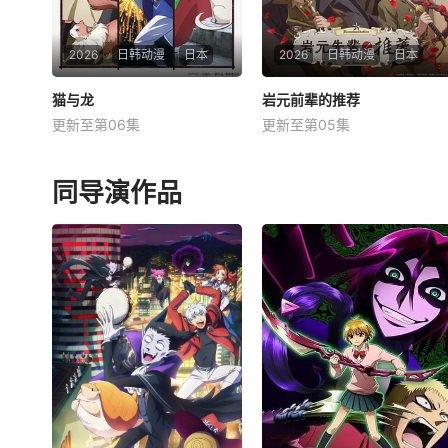
2026
日韩动漫
日本
2026
日韩动漫
日本
猫与龙
猫与龙
岩元前辈的推荐
岩元前辈的推荐
更新至第06集
更新至第05集
子安武人
井上喜久子
坂泰斗
榊原优希
和泉风花
伊东健人
在深邃的森林深处，一只会喷
星期六 更11910年代，由大日
同导演作品
火的龙，与一群能操纵魔法的
本帝国陆军设立的学校——陆
猫咪一同生活着。 &amp;nbs
军栖凤中学。这是一个为获取
p; &amp;nbsp; &amp;nbsp; &
可用于军事的超常力量而收
amp;nbsp; &amp;nbsp; &am
集、研究超自然现象的特殊机
p;nbsp; &amp;nbsp; &amp;nb
构。栖凤中学三年级学生岩元
sp; &amp;nbsp; &amp;n
胡堂奉军部指令，奔赴全国各
地进行调查。然