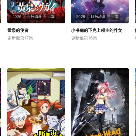
2026
日韩动漫
日本
2026
日韩动漫
日本
黄泉的使者
黄泉的使者
小书痴的下克上领主的养女
小书痴的下克上领主的养女
更新至第17集
更新至第16集
小野贤章
宫本侑芽
井口裕香
速水奖
中村悠一
井上和彦
星期六 更1月落和亚晨是一对
星期六 更1打造一个所有人都
双胞胎兄妹，他们在一个与世
能读到书的世界成为神殿的青
隔绝的深山小村落里出生，被
衣见习巫女的梅茵，和路兹、
称为“分隔夜与昼的双子”。他
多莉以及孤儿院的孩子们一起
们拥有获得特殊力量的资格，
制作了儿童用的圣典绘本。对
一场围绕他们的双使战斗也随
书本的热情有增无减的梅茵，
之展开。 &amp;nbsp; &amp;
赋予了约翰与海蒂&amp;quot;
nbsp; &amp;
古腾堡&amp;quo