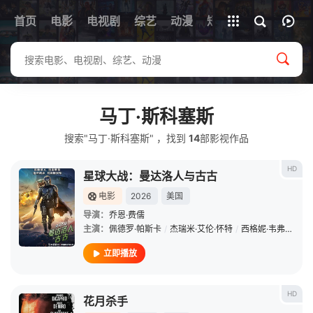
首页
电影
电视剧
综艺
全部影片
动漫
短剧
马丁·斯科塞斯
搜索"马丁·斯科塞斯" ，找到
14
部影视作品
HD
星球大战：曼达洛人与古古
电影
2026
美国
导演：
乔恩·费儒
主演：
佩德罗·帕斯卡
/
杰瑞米·艾伦·怀特
/
西格妮·韦弗
/
史蒂
立即播放
HD
花月杀手