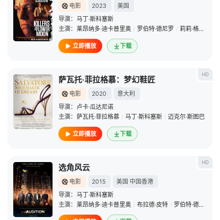
电影
2023
美国
导演：
马丁·斯科塞斯
主演：
莱昂纳多·迪卡普里奥
/
罗伯特·德尼罗
/
莉莉·格莱斯顿
立即播放
下载
HD
萨瓦托·菲拉格慕：梦幻鞋匠
电影
2020
意大利
导演：
卢卡·瓜达尼诺
主演：
萨瓦托·菲拉格慕
/
马丁·斯科塞斯
/
迈克尔·斯图巴
立即播放
下载
HD
选角风云
电影
2015
美国
中国香港
导演：
马丁·斯科塞斯
主演：
莱昂纳多·迪卡普里奥
/
布拉德·皮特
/
罗伯特·德尼罗
/