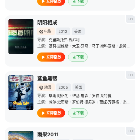
立即播放
下载
HD
阴阳相成
电影
2012
美国
导演：
克里斯托弗·肯尼利
主演：
基努·里维斯
/
大卫·芬奇
/
马丁·斯科塞斯
/
詹姆斯·卡梅隆
立即播放
下载
HD
鲨鱼黑帮
动漫
2005
美国
导演：
毕鲍·鲍格朗
/
维基·詹森
/
罗伯·莱特曼
主演：
威尔·史密斯
/
罗伯特·德尼罗
/
蕾妮·齐薇格
/
杰克·布莱克
立即播放
下载
HD
雨果2011