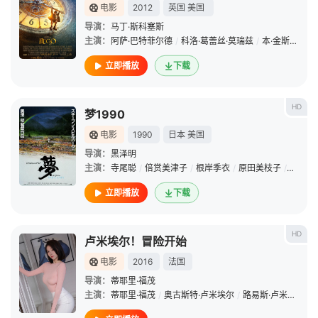
电影
2012
英国
美国
导演：
马丁·斯科塞斯
主演：
阿萨·巴特菲尔德
/
科洛·葛蕾丝·莫瑞兹
/
本·金斯利
/
萨
立即播放
下载
HD
梦1990
电影
1990
日本
美国
导演：
黑泽明
主演：
寺尾聪
/
倍赏美津子
/
根岸季衣
/
原田美枝子
/
伊崎充
立即播放
下载
HD
卢米埃尔！冒险开始
电影
2016
法国
导演：
蒂耶里·福茂
主演：
蒂耶里·福茂
/
奥古斯特·卢米埃尔
/
路易斯·卢米埃尔
/