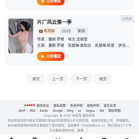
立即播放
已完结
片厂风云第一季
电视剧
2025
美国
导演：
塞斯·罗根
/
埃文·戈德堡
主演：
塞斯·罗根
/
凯瑟琳·奥哈拉
/
凯瑟琳·哈恩
/
伊克·巴里霍尔兹
立即播放
首页
上一页
下一页
尾页
服务协议
隐私政策
免责声明
版权声明
留言反馈
MAP
RSS
Baidu
Google
Bing
so
Sogou
SM
网站地图
Copyright
© 2026 98影院 版权所有
本站所有内容均来自互联网分享站点所提供的公开引用资源，未提供资源上传、存储服务。
若98影院收录的视频无意侵犯了贵司版权，请发邮件 123456@test.cn（我们会在3个工作
日内删除侵权内容，谢谢。）