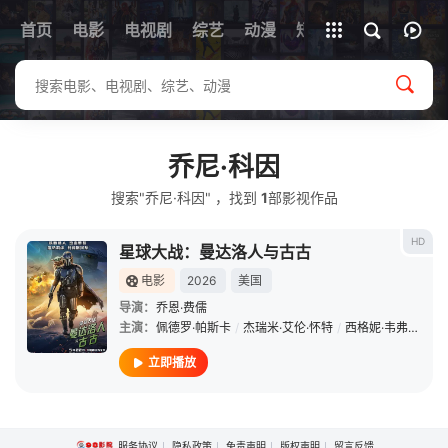
首页
电影
电视剧
综艺
全部影片
动漫
短剧
乔尼·科因
搜索"乔尼·科因" ，找到
1
部影视作品
HD
星球大战：曼达洛人与古古
电影
2026
美国
导演：
乔恩·费儒
主演：
佩德罗·帕斯卡
/
杰瑞米·艾伦·怀特
/
西格妮·韦弗
/
史蒂
立即播放
服务协议
隐私政策
免责声明
版权声明
留言反馈