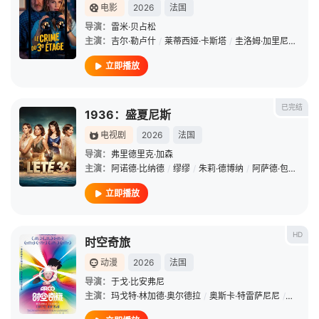
电影
2026
法国
导演：
雷米·贝占松
主演：
吉尔·勒卢什
/
莱蒂西娅·卡斯塔
/
圭洛姆·加里尼
/
伊莎
立即播放
已完结
1936：盛夏尼斯
电视剧
2026
法国
导演：
弗里德里克·加森
主演：
阿诺德·比纳德
/
缪缪
/
朱莉·德博纳
/
阿萨德·包伯
/
卡
立即播放
HD
时空奇旅
动漫
2026
法国
导演：
于戈·比安弗尼
主演：
玛戈特·林加德·奥尔德拉
/
奥斯卡·特雷萨尼尼
/
阿尔玛