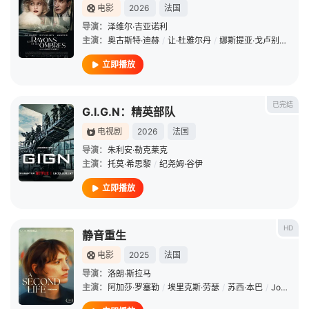
电影
2026
法国
导演：
泽维尔·吉亚诺利
主演：
奥古斯特·迪赫
/
让·杜雅尔丹
/
娜斯提亚·戈卢别娃·卡拉克斯
立即播放
已完结
G.I.G.N：精英部队
电视剧
2026
法国
导演：
朱利安·勒克莱克
主演：
托莫·希思黎
/
纪尧姆·谷伊
立即播放
HD
静音重生
电影
2025
法国
导演：
洛朗·斯拉马
主演：
阿加莎·罗塞勒
/
埃里克斯·劳瑟
/
苏西·本巴
/
Jonas Bachan