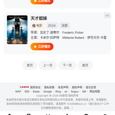
立即播放
HD
天才姐妹
电影
2024
法国
导演：
瓦伦丁·波蒂尔
/
Frederic Potier
主演：
卡米尔·拉萨特
/
Mélanie Robert
/
伊莎贝尔·卡雷
立即播放
首页
上一页
下一页
尾页
服务协议
隐私政策
免责声明
版权声明
留言反馈
MAP
RSS
Baidu
Google
Bing
so
Sogou
SM
网站地图
Copyright
© 2026 98影院 版权所有
本站所有内容均来自互联网分享站点所提供的公开引用资源，未提供资源上传、存储服务。
若98影院收录的视频无意侵犯了贵司版权，请发邮件 123456@test.cn（我们会在3个工作
日内删除侵权内容，谢谢。）