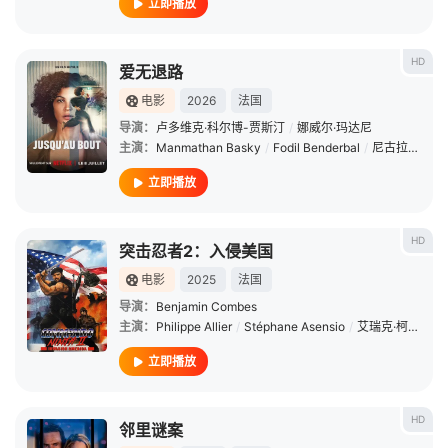
立即播放
HD
爱无退路
电影
2026
法国
导演：
卢多维克·科尔博-贾斯汀
/
娜威尔·玛达尼
主演：
Manmathan Basky
/
Fodil Benderbal
/
尼古拉斯·布赖恩松
立即播放
HD
突击忍者2：入侵美国
电影
2025
法国
导演：
Benjamin Combes
主演：
Philippe Allier
/
Stéphane Asensio
/
艾瑞克·柯西莱
立即播放
HD
邻里谜案