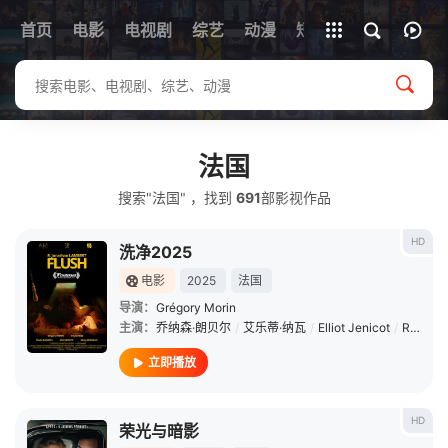
首页
电影
电视剧
综艺
全部影片
动漫
短剧
法国
搜索"法国" ，找到
691
部影视作品
HD
洗净2025
电影
2025
法国
导演：
Grégory Morin
主演：
乔纳森·朗贝尔
/
艾乐蒂·纳瓦
/
Elliot Jenicot
/
Rémy Adriaens
立即播放
HD
荣光与暗影