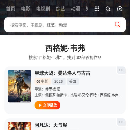
首页
电影
电视剧
综艺
全部影片
动漫
短剧
西格妮·韦弗
搜索"西格妮·韦弗" ，找到
37
部影视作品
HD
星球大战：曼达洛人与古古
电影
2026
美国
导演：
乔恩·费儒
主演：
佩德罗·帕斯卡
/
杰瑞米·艾伦·怀特
/
西格妮·韦弗
/
史蒂
立即播放
HD
阿凡达：火与烬