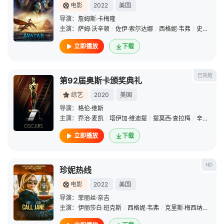
电影
2022
美国
导演：
詹姆斯·卡梅隆
主演：
萨姆·沃辛顿
/
佐伊·索尔达娜
/
西格妮·韦弗
/
史蒂芬·朗
立即播放
下载
已完结
第92届奥斯卡颁奖典礼
综艺
2020
美国
导演：
格伦·维斯
主演：
乔治·麦凯
/
塔伊加·维迪提
/
提莫西·查拉梅
/
辛西娅·埃里沃
立即播放
下载
HD
珍妮热线
电影
2022
美国
导演：
菲丽丝·奈吉
主演：
伊丽莎白·班克斯
/
西格妮·韦弗
/
克里斯·梅西纳
/
凯特·