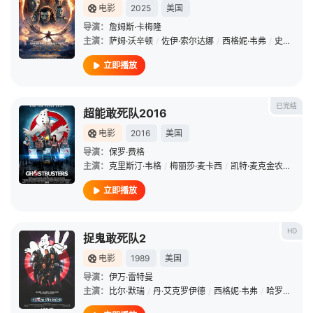
电影
2025
美国
导演：
詹姆斯·卡梅隆
主演：
萨姆·沃辛顿
/
佐伊·索尔达娜
/
西格妮·韦弗
/
史蒂芬·朗
立即播放
已完结
超能敢死队2016
电影
2016
美国
导演：
保罗·费格
主演：
克里斯汀·韦格
/
梅丽莎·麦卡西
/
凯特·麦克金农
/
莱斯
立即播放
HD
捉鬼敢死队2
电影
1989
美国
导演：
伊万·雷特曼
主演：
比尔·默瑞
/
丹·艾克罗伊德
/
西格妮·韦弗
/
哈罗德·雷米斯