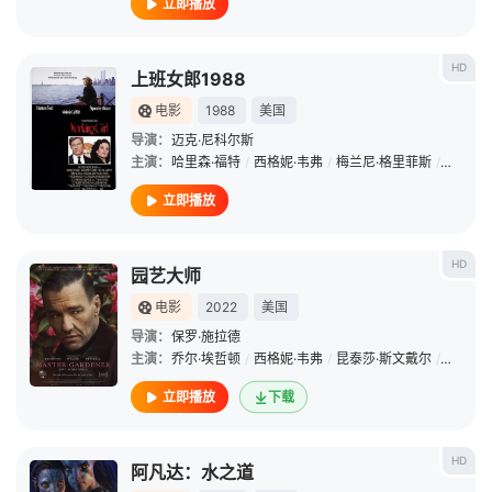
立即播放
HD
上班女郎1988
电影
1988
美国
导演：
迈克·尼科尔斯
主演：
哈里森·福特
/
西格妮·韦弗
/
梅兰尼·格里菲斯
/
亚历克·
立即播放
HD
园艺大师
电影
2022
美国
导演：
保罗·施拉德
主演：
乔尔·埃哲顿
/
西格妮·韦弗
/
昆泰莎·斯文戴尔
/
埃塞·莫
立即播放
下载
HD
阿凡达：水之道