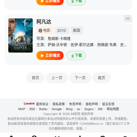
立即播放
下载
HD
阿凡达
电影
2010
美国
导演：
詹姆斯·卡梅隆
主演：
萨姆·沃辛顿
/
佐伊·索尔达娜
/
西格妮·韦弗
/
史蒂芬·朗
立即播放
下载
首页
上一页
下一页
尾页
服务协议
隐私政策
免责声明
版权声明
留言反馈
MAP
RSS
Baidu
Google
Bing
so
Sogou
SM
网站地图
Copyright
© 2026 98影院 版权所有
本站所有内容均来自互联网分享站点所提供的公开引用资源，未提供资源上传、存储服务。
若98影院收录的视频无意侵犯了贵司版权，请发邮件 123456@test.cn（我们会在3个工作
日内删除侵权内容，谢谢。）