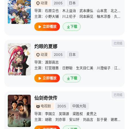
动漫
2005
日本
导演：
石原立也
/
木上益治
/
武本康弘
/
山本宽
/
北之原孝将
主演：
小野大辅
/
川上伦子
/
冈本麻见
/
柚木凉香
/
久川绫
/
立即播放
下载
已完结
灼眼的夏娜
动漫
2005
日本
导演：
渡部高志
主演：
钉宫理惠
/
日野聪
/
生天目仁美
/
川澄绫子
/
江原正士
立即播放
下载
已完结
仙剑奇侠传
电视剧
2005
中国大陆
导演：
李国立
/
吴锦源
/
梁胜权
/
麦贯之
主演：
胡歌
/
刘亦菲
/
安以轩
/
刘品言
/
彭于晏
/
谢君豪
/
李