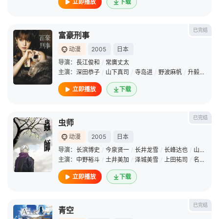
立即播放
下载
已完结
富豪刑事
动漫
2005
日本
导演：
長江俊和
/
常廣丈太
主演：
深田恭子
/
山下真司
/
寺岛进
/
野波麻帆
/
升毅
/
相岛
立即播放
下载
已完结
虫师
动漫
2005
日本
导演：
长滨博史
/
今泉贤一
/
长井龙雪
/
长峰达也
/
山崎理
/
主演：
中野裕斗
/
土井美加
/
泽城美雪
/
上田祐司
/
名冢佳织
立即播放
下载
已完结
青空