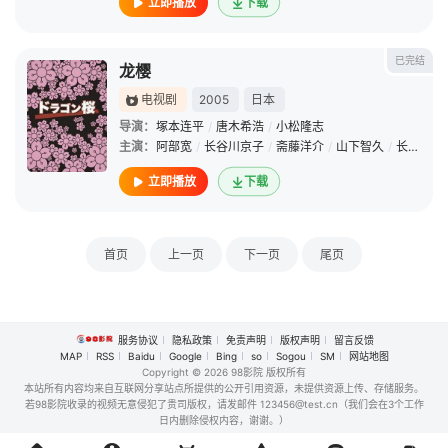
立即播放
下载
已完结
龙樱
电视剧
2005
日本
导演：
塚本连平
/
唐木希浩
/
小松隆志
主演：
阿部宽
/
长谷川京子
/
斋藤洋介
/
山下智久
/
长泽雅美
立即播放
下载
首页
上一页
下一页
尾页
服务协议
隐私政策
免责声明
版权声明
留言反馈
MAP
RSS
Baidu
Google
Bing
so
Sogou
SM
网站地图
Copyright
© 2026 98影院 版权所有
本站所有内容均来自互联网分享站点所提供的公开引用资源，未提供资源上传、存储服务。
若98影院收录的视频无意侵犯了贵司版权，请发邮件 123456@test.cn（我们会在3个工作
日内删除侵权内容，谢谢。）