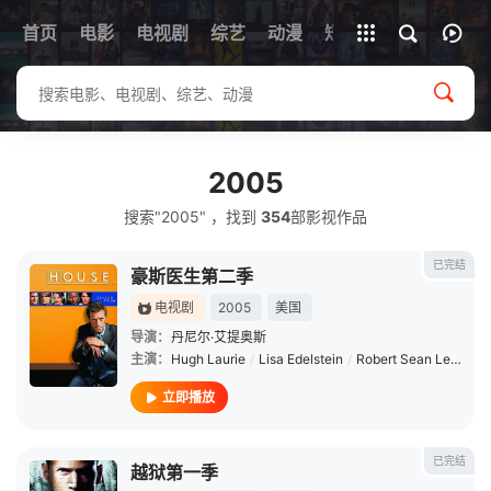
首页
电影
电视剧
综艺
全部影片
动漫
短剧
2005
搜索"2005" ，找到
354
部影视作品
已完结
豪斯医生第二季
电视剧
2005
美国
导演：
丹尼尔·艾提奥斯
主演：
Hugh Laurie
/
Lisa Edelstein
/
Robert Sean Leonard
立即播放
已完结
越狱第一季