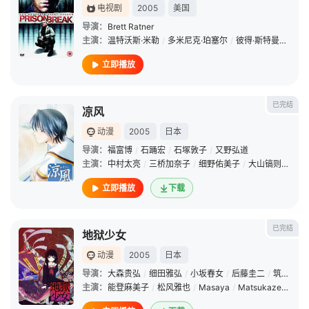
电视剧
2005
美国
导演：
Brett Ratner
主演：
温特沃斯·米勒
/
多米尼克·珀塞尔
/
彼得·斯特曼
/
阿莫
立即播放
已完结
凉风
动漫
2005
日本
导演：
福富博
/
石踊宏
/
石塚敦子
/
又野弘道
主演：
中村太亮
/
三桥加奈子
/
细野佑美子
/
大山镐则
/
细川
立即播放
下载
已完结
地狱少女
动漫
2005
日本
导演：
大森贵弘
/
细田雅弘
/
小坂春女
/
后藤圭二
/
筑紫大介
主演：
能登麻美子
/
松风雅也
/
Masaya
/
Matsukaze
/
本田