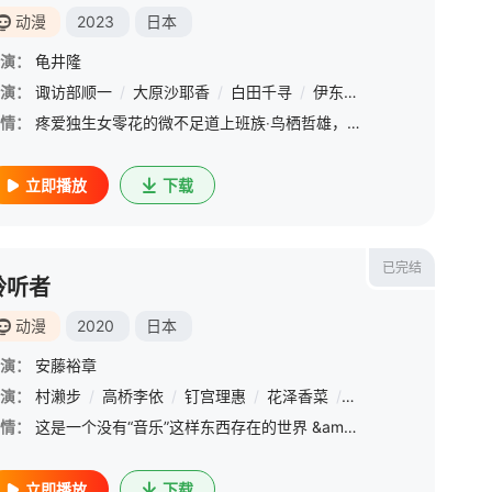
动漫
2023
日本
演：
池田重隆
龟井隆
/
鹿间贵裕
演：
诹访部顺一
/
大原沙耶香
/
白田千寻
/
伊东健人
/
三木真一郎
/
情：
疼爱独生女零花的微不足道上班族‧鸟栖哲雄，某天因为工作关系和开始一个人生活的零花相约见面，却发现她脸上有被殴打的痕迹。在回家的路上，哲雄看见了像是犯人的男人，并尾随在其後。隔天偷偷回到女儿的公寓，结果
立即播放
下载
已完结
聆听者
动漫
2020
日本
映
演：
/
铃木恭兵
安藤裕章
/
佐佐木纯人
演：
细谷佳正
村濑步
/
前野智昭
/
高桥李依
/
森久保祥太郎
/
钉宫理惠
/
/
花泽香菜
岩田光央
/
/
诹访部顺一
爱河里花子
/
/
上村
山寺
情：
这是一个没有“音乐”这样东西存在的世界 &amp;nbsp; &amp;nbsp; &amp;nbsp; &amp;nbsp; &amp;nbsp; &amp;nbsp; &amp;nbsp; &amp;nbsp; &amp;nbsp; &amp;nbsp; &amp;nbsp; &amp;nb
立即播放
下载