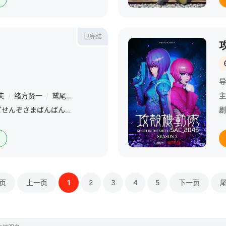
已完结
导
夫
/
绪方贤一
/
鹫尾真知子
/
玄田哲章
/
山寺宏一
主
『御先祖様万々歳!』 (ごせんぞさまばんばんざい) は、1989年5月から1990年1月にかけてリリースされたOVA作品。全6話 (全6巻) 。 &amp;nbsp; &amp;nbsp; &amp;nbsp; &amp;nbsp;
剧
页
上一页
1
2
3
4
5
下一页