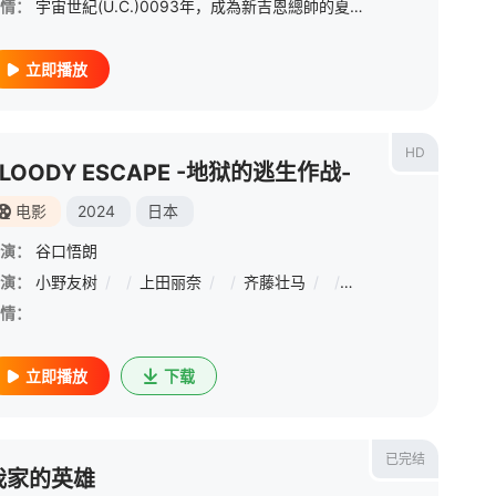
情：
宇宙世紀(U.C.)0093年，成為新吉恩總帥的夏亚·阿兹纳布尔對於依然被地球重力所束縛的人類靈魂感到絕望，決心以激烈的手段加以肅正。查知此事的地球聯邦軍王牌駕駛阿姆罗·雷與其所屬的朗德·贝尔艦隊一起
立即播放
HD
BLOODY ESCAPE -地狱的逃生作战-
电影
2024
日本
演：
谷口悟朗
演：
/
濑户麻沙美
小野友树
/
/
速水奖
/
上田丽奈
/
贺来贤人
/
/
齐藤壮马
/
日高范子
/
/
/
内田雄马
宝龟克寿
/
/
坂本千夏
/
雪野
情：
立即播放
下载
已完结
我家的英雄