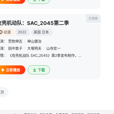
已完结
攻壳机动队：SAC_2045第二季
动漫
2022
美国
日本
演：
荒牧伸志
/
神山健治
演：
田中敦子
/
大塚明夫
/
山寺宏一
情：
《攻壳机战队 SAC_2045》第2季宣布制作，本作将于2022年在Netflix上进行配信。
立即播放
下载
尾页