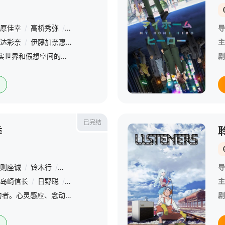
原佳幸
/
高桥秀弥
/
绵田慎也
/
菊田幸一
/
藤井辰己
/
伊藤祐毅
/
导
达彩奈
/
伊藤加奈惠
/
日高里菜
/
高垣彩阳
/
平田广明
/
山寺宏一
主
2022年，人类实现了现实世界和假想空间的融合，电子制造商开发了名为《刀剑神域（Sword Art Online）》的在线电子游戏。SAO甫一面世便大受好评，限量一万份的名额在发售当天的短时间内便被抢
剧
已完结
季
则座诚
/
铃木行
/
筑紫大介
/
村田尚树
/
秦义人
/
本间修
/
牧野友
导
岛崎信长
/
日野聪
/
花江夏树
/
茅野爱衣
/
田村由香里
/
内田真礼
主
/
高中生齐木楠雄是超能力者。心灵感应、念动力、透视、预知、瞬间移动、千里眼等，不论任何事情都自由自在。但这任谁都羡慕不已的最强能力，实际上对于本人而言是引来灾难的不幸元凶。因此，他在别人面前封印了超能力
剧