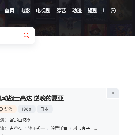
首页
电影
电视剧
综艺
动漫
短剧
HD
机动战士高达 逆袭的夏亚
动漫
1988
日本
演：
富野由悠季
演：
古谷彻
/
池田秀一
/
铃置洋孝
/
榊原良子
/
白石冬美
/
川村万