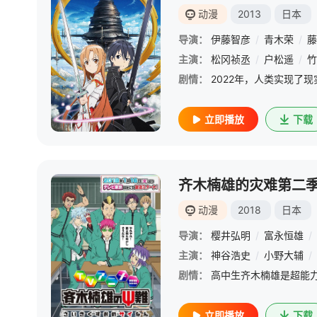
动漫
2013
日本
导演：
伊藤智彦
/
青木荣
/
藤
主演：
松冈祯丞
/
户松遥
/
竹
剧情：
立即播放
下载
齐木楠雄的灾难第二
动漫
2018
日本
导演：
樱井弘明
/
富永恒雄
/
主演：
神谷浩史
/
小野大辅
/
剧情：
立即播放
下载