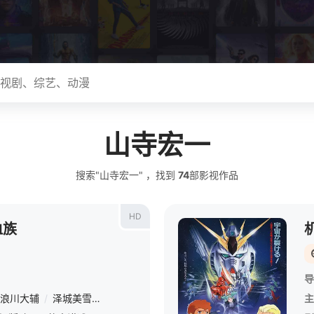
山寺宏一
搜索"山寺宏一" ，找到
74
部影视作品
HD
血族
导
浪川大辅
/
泽城美雪
/
山寺宏一
主