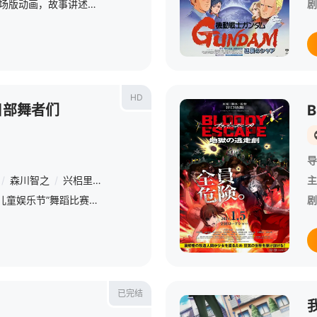
系列时隔约30年的2D剧场版动画，故事讲述鲁邦三世为夺取地图上未标注的神秘岛屿中沉睡的巨额宝藏，直面生涯最大考验
剧
HD
日部舞者们
导
/
森川智之
/
兴梠里美
/
真柴摩利
/
林玉绪
/
一龙斋贞友
/
山寺宏一
主
春日部防卫队在“春日部儿童娱乐节”舞蹈比赛中，获得胜利，他们因此得到了前往印度的机会。在尽情享受印度旅游的过程中，小新和阿呆进入了一家神秘的杂货店，在那里发现了一个形状像“鼻子”的背包并买下了它。然而
剧
已完结