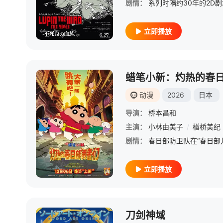
剧情：
立即播放
蜡笔小新：灼热的春
动漫
2026
日本
导演：
桥本昌和
主演：
小林由美子
/
楢桥美纪
剧情：
立即播放
刀剑神域