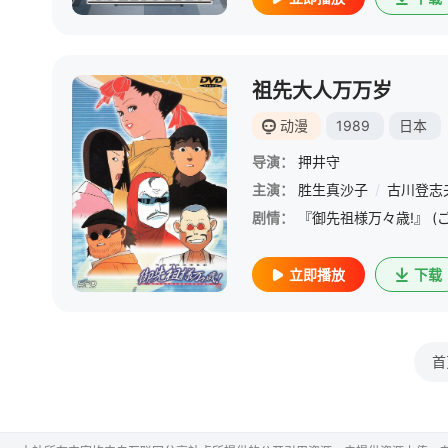
祖先大人万万岁
动漫
1989
日本
导演：
押井守
主演：
胜生真沙子
/
古川登志
剧情：
立即播放
下载
首