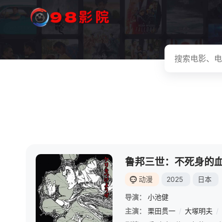
鲁邦三世：不死身的
动漫
2025
日本
导演：
小池健
主演：
栗田贯一
/
大塚明夫
/