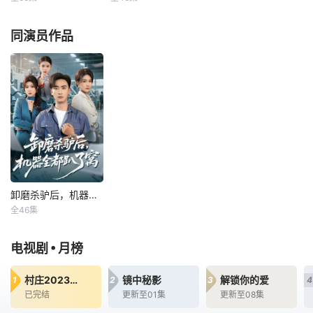
王楠楠
高铭辰
卢锦儿
肖星谊
成怒要封杀沈知
才相信自己真的是
承的大笔遗产，他
意，可沈知意可不
超级富二代！改编
找来了自己的外甥
傅家十代单传急盼
陈锋是长林电子的
同演员作品
是好惹的，转手就
自《我居然是超级
桑杰（卡伯·贝迪
香火，砸重金招生
生产总工程师，是
打电话给霍衍的死
富二代》，作者乡
娃儿媳，负债女孩
他维持着生产线的
对头，二人联手将
野水人
叶知秋为救父，果
运转。可陈锋却遭
霍家压制的死死
断报名参战。她凭
徒弟刘思雨以及厂
的，最终恶人终有
跑赢特种兵的超强
长江丽丽的陷害，
恶报，沈知意也收
体魄、干翻考公卷
被赶到仓库整理废
获了独属于自己的
王的智商碾压一众
品，以此逼迫陈锋
浪漫与温情。
豪门千金，成功嫁
自己离职。没想到
给高冷总裁傅云
生产线出现故障，
深。婚后秒变“聚宝
不得已厂长再次请
盆”，先怀三胞胎儿
陈锋出山，却得到
卸磨杀驴后，机器全都趴了窝
子狂揽9000万，
不好意思，我下班
卸磨杀驴后，机器全都趴了窝
再中四胞胎豪取1
了的回复，这让厂
全46集
卢锦儿
肖星谊
亿，把傅家变成热
长原地抓狂。而更
闹幼儿园！
大的惊喜还在后头
陈锋是长林电子的
•
电视剧
月榜
呢
生产总工程师，是
他维持着生产线的
村庄2023印度剧
镜中秘影
解锁你的爱
1
2
3
4
运转。可陈锋却遭
已完结
更新至01集
更新至08集
徒弟刘思雨以及厂
长江丽丽的陷害，