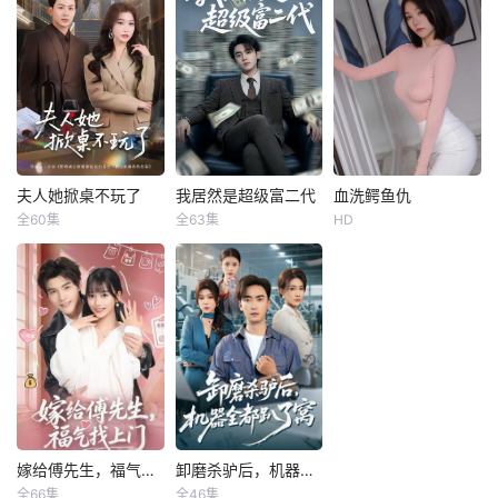
长征时期，红军身
绝美总裁，深陷家
处绝境。四渡赤水
族逼婚与商战阴
堪称红军的绝地反
谋；他是山中走出
击之战。在毛泽东
的玄门妖孽，一身
（刘烨 饰）的带领
修为深不可测。为
下，红军一渡赤水
了五百万契约，他
时形势所迫、实属
甘愿当她的协议丈
无奈；二渡赤水出
夫，一边在公司卑
其不意，打了敌人
微捏脚，一边在暗
夫人她掀桌不玩了
我居然是超级富二代
血洗鳄鱼仇
夫人她掀桌不玩了
我居然是超级富二代
血洗鳄鱼仇
个措手不及；三渡
处横扫杀手组织。
全60集
全63集
HD
一飞
陈瑞
鳗鱼
詹琸
沙特鲁汉.辛哈
赤水堪称精妙之
当古武宗师降临，
拉克什·罗斯汉
笔，尽显战略智
当商业帝国崩塌，
影帝老公霍衍新婚
陈宇飞在经历了被
卡伯·贝迪
慧；四渡赤
他终于不再隐藏身
夜公然出轨，醉醺
女友抛弃、失业以
份。既然乱成这
醺地搂着沈知意喊
及被房东强迫退租
丈夫死后，阿尔蒂
样，这里的规矩，
着小三的名字，沈
后，母亲突然告诉
（瑞哈 Rekha 饰）
由我这一双手来重
知意转手就将二人
他，咱家其实很有
带着孩子们回到了
新订立！
床照曝光，誓要让
钱！你是超级富二
富有的父亲身边，
二人身败名裂，而
代。不相信的陈宇
开始了新的生活，
霍家为了维护面子
飞一度以为母亲还
好景不长，父亲的
与小三，多次逼迫
没睡醒，直到母亲
死让阿尔蒂再度陷
威逼利诱想要沈知
在陈宇飞的卡里打
入到了悲伤之中。
嫁给傅先生，福气找上门
卸磨杀驴后，机器全都趴了窝
嫁给傅先生，福气找上门
卸磨杀驴后，机器全都趴了窝
意妥协，甚至恼羞
进了一笔巨款，他
佣人眼馋阿尔蒂继
全66集
全46集