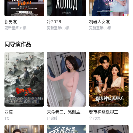
学生Ravin被迫逃
次击败他。一场原
要保护那位照亮她
入丛林，加入地下
本只为猎杀对手的
生命的少女时……
游击队。在那个与
追逐，却意外演变
她又将如何面对？
世隔绝、充满危险
成一段情缘的发
新男友
冷2026
机器人女友
新男友
冷2026
机器人女友
的森林深处，他遇
现。
更新至第01集
更新至第03集
更新至第06集
未知
柳波芙·阿克肖诺娃
安玛莉·杜瓦尔
见了冷峻沉默、从
琳达·拉宾什
卡薇萨拉·辛普洛
不对人敞开心
...
同导演作品
彼得·费奥多罗夫
...
热尼亚因一起事故
而被不公正地监
禁，她的丈夫和6
岁的女儿在事故中
死亡。这起事故的
真正罪魁祸首是富
家子弟，他们强大
的父母“帮助”法院
做出了“正确”的决
定。在监狱里，热
四渡
天命老二：感谢主角为我引路
都市神级洗脚工
尼亚意外地拯救了
四渡
天命老二：感谢主角为我引路
都市神级洗脚工
一个有影响力的囚
TC
已完结
全70集
刘烨
王雷
未知
孔奇力
李若希
犯——
于适
她是海城最清冷的