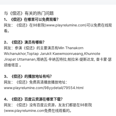
被赶到仓库整理废
品，以此逼迫陈锋
与《偿还》有关的热门问题
自己离职。没想到
1、《偿还》在哪里可以免费观看？
生产线出现故障，
网友：《偿还》在98影院(www.playrelumine.com)可以免费在线观
不得已厂长再次请
陈锋出山，却得到
看。
不好意思，我下班
了的回复，这让厂
2、《偿还》演员有哪些？
长原地抓狂。而更
网友：参演《偿还》的主要演员有Min Thanakorn
大的惊喜还在后头
Wichanukhor,Toptap Jarukit Kaewmoonrueang,Khunnote
呢
Jirapat Uttamanan,塔纳瓦·辛纳瓦特拉,帕拉米·缇斯达龙, 查卡蒙·瑟
颂维塔亚 。
3、《偿还》的播放地址有吗？
网友：《偿还》免费高清播放播放地址：
www.playrelumine.com/98yydetail/79554.html
4、《偿还》百度云资源在哪里下载？
网友：《偿还》没有百度云资源，友友们都是在98影院
(www.playrelumine.com免费在线观看的。