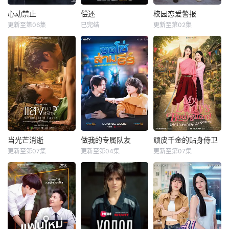
心动禁止
偿还
校园恋爱警报
心动禁止
偿还
校园恋爱警报
更新至第06集
已完结
更新至第02集
Tee Boonyakait Wongsajaem
Min Thanakorn Wichanukhor
Yujeen Aeiyapol Lekpittaya
塔那蓬·罗桑鲁昂
Toptap Jarukit Kaewmoonrueang
Yugene Yannawat Intarapaen
帕他勒彭·德浦沃拉侬
Khunnote Jirapat Uttamanan
彭佩奇·班亚库
作家ฮวังซอล的小说
改编自韩国同名漫
李梦想成为一名酷
Rule No.1: Don&#
画。 &amp;nbsp;
炫的独立摇滚音乐
039;t Be Too Emo
&amp;nbsp; &am
家。由于他完全无
tional อย่าขอพี่เจน
p;nbsp; &amp;nbs
视学业，他的母亲
影视化
p; &amp;nbsp; &a
把他送到了一所新
mp;nbsp; &amp;nb
学校，这所学校今
sp; &amp;nbsp; &a
年首次招收男生。
mp;nbsp; &amp;nb
他立刻与勤奋好学
当光芒消逝
做我的专属队友
顽皮千金的贴身侍卫
当光芒消逝
做我的专属队友
顽皮千金的贴身侍卫
sp; &amp;nbsp; &a
的普特发生了冲
更新至第07集
更新至第04集
更新至第07集
查缇夏索罗尔·彭皮邦
拉差塔·皮澈肖特
素芘察·琳索姆
mp;nbsp; &amp;nb
突，普特最终成为
LHONGCHANG ATIP KORSINKA
苏拉德·皮凌瓦
Supitcha
sp
了他的室友。
乔提帕·苏拉萨瓦
Limsommut
在那个连爱都是罪
的年代，他们选择
一位口齿伶俐的主
伪装或许能掩盖真
了彼此。 1976年1
播与新手玩家！顶
相，却永远无法隐
0月6日清晨，泰国
级主播Thi追捕神秘
藏心中萌生的情
爆发血腥镇压，大
玩家Zo，后者竟屡
感。当一名护卫需