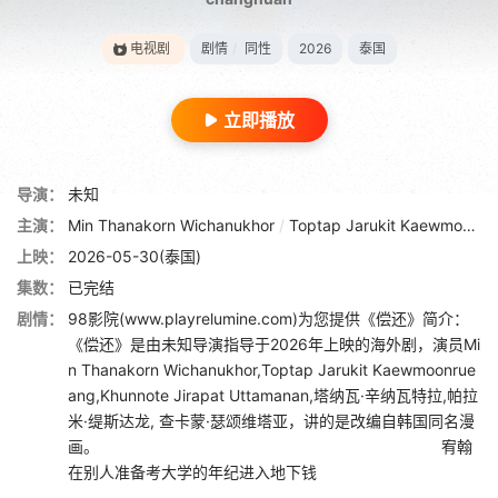
电视剧
剧情
/
同性
2026
泰国
立即播放
导演：
未知
主演：
Min Thanakorn Wichanukhor
/
Toptap Jarukit Kaewmoonrueang
上映：
2026-05-30(泰国)
集数：
已完结
剧情：
98影院(www.playrelumine.com)为您提供《偿还》简介：
《偿还》是由未知导演指导于2026年上映的海外剧，演员Mi
n Thanakorn Wichanukhor,Toptap Jarukit Kaewmoonrue
ang,Khunnote Jirapat Uttamanan,塔纳瓦·辛纳瓦特拉,帕拉
米·缇斯达龙, 查卡蒙·瑟颂维塔亚，讲的是改编自韩国同名漫
画。 宥翰
在别人准备考大学的年纪进入地下钱