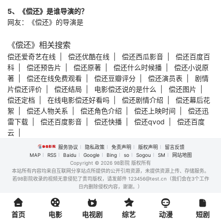
5、《偿还》是谁导演的？
网友：《偿还》的导演是
《偿还》相关搜索
偿还爱奇艺在线
|
偿还优酷在线
|
偿还西瓜影音
|
偿还百度百
科
|
偿还预告片
|
偿还原著
|
偿还什么时候播
|
偿还小说原
著
|
偿还在线免费观看
|
偿还豆瓣评分
|
偿还演员表
|
剧情
片偿还评价
|
偿还结局
|
电影偿还说的是什么
|
偿还图片
|
偿还定档
|
在线电影偿还好看吗
|
偿还剧情介绍
|
偿还幕后花
絮
|
偿还人物关系
|
偿还角色介绍
|
偿还上映时间
|
偿还迅
雷下载
|
偿还百度影音
|
偿还快播
|
偿还qvod
|
偿还百度
云
|
服务协议
隐私政策
免责声明
版权声明
留言反馈
MAP
RSS
Baidu
Google
Bing
so
Sogou
SM
网站地图
Copyright
© 2026 98影院 版权所有
本站所有内容均来自互联网分享站点所提供的公开引用资源，未提供资源上传、存储服务。
若98影院收录的视频无意侵犯了贵司版权，请发邮件 123456@test.cn（我们会在3个工作
日内删除侵权内容，谢谢。）
首页
电影
电视剧
综艺
动漫
短剧