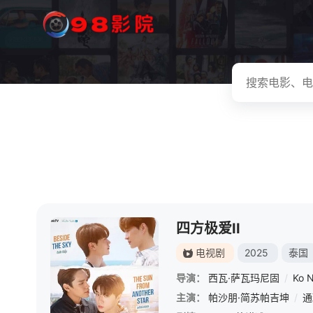
四方极爱II
电视剧
2025
泰国
导演：
西瓦·萨瓦玛尼固
/
Ko N
主演：
帕沙朋·简苏帕吉坤
/
通