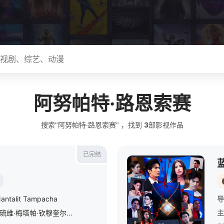
阿努帕特·路恩索赛
搜索"阿努帕特·路恩索赛" ，找到
3
部影视作品
已完结
antalit Tampacha
导
琉维·梅塔帕·钦穆奎尔
/
阿努帕特·路恩索赛
/
塔拉同·蓬朴提岸
/
萨兰乌
主