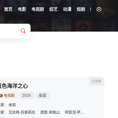
首页
电影
电视剧
综艺
动漫
短剧
已完结
蓝色海洋之心
电视剧
2020
泰国
演：
未知
特·尼塔亚苏西
演：
艾丝特·苏普莉拉
/
帕萨通·勒特沙堤旺
/
颂恩·宋帕山
/
/
拉差塔·皮澈肖特
阿奴沏·萨潘彭
/
/
西琳娅·温西里
苏拉德·皮凌