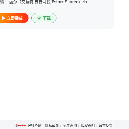
情：
丽莎（艾丝特·苏普莉拉 Esther Supreeleela 饰）是衔着金汤匙出生的千金大小姐，正在英国攻读珠宝设计，她的父亲是泰国一家数一数二的大型珠宝企业的董事长，他决定等丽莎学成归来，就将自己的
立即播放
下载
l
/
塔拉同·蓬朴提岸
/
阿努帕特·路恩索赛
/
帕沙朋·简苏帕吉坤
/
万努
服务协议
隐私政策
免责声明
版权声明
留言反馈