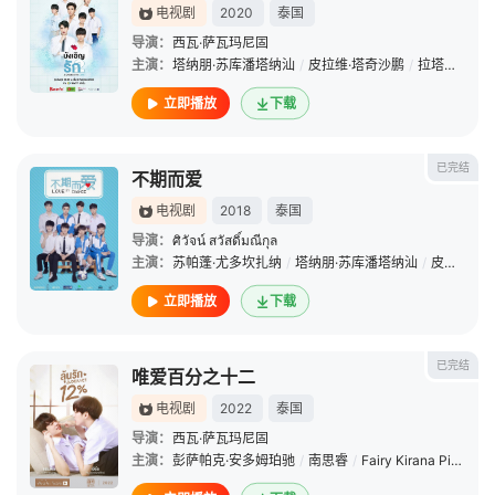
电视剧
2020
泰国
导演：
西瓦·萨瓦玛尼固
主演：
塔纳朋·苏库潘塔纳汕
/
皮拉维·塔奇沙鹏
/
拉塔维·吉沃叻拉
立即播放
下载
已完结
不期而爱
电视剧
2018
泰国
导演：
ศิวัจน์ สวัสดิ์มณีกุล
主演：
苏帕蓬·尤多坎扎纳
/
塔纳朋·苏库潘塔纳汕
/
皮拉维·塔奇沙鹏
立即播放
下载
已完结
唯爱百分之十二
电视剧
2022
泰国
导演：
西瓦·萨瓦玛尼固
主演：
彭萨帕克·安多姆珀驰
/
南思睿
/
Fairy Kirana Pipityakorn