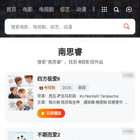
首页
电影
电视剧
综艺
全部影片
动漫
短剧
南思睿
搜索"南思睿" ，找到
6
部影视作品
已完结
四方极爱II
电视剧
2025
泰国
导演：
西瓦·萨瓦玛尼固
/
Ko Nantalit Tampacha
主演：
帕沙朋·简苏帕吉坤
/
通琉维·梅塔帕·钦穆奎尔
/
阿努帕
立即播放
已完结
不期而爱2