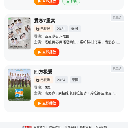
立即播放
下载
已完结
爱恋7重奏
电视剧
2021
泰国
导演：
西瓦·萨瓦玛尼固
主演：
塔纳朋·苏库潘塔纳汕
/
诺帕努·甘塔柴
/
南思睿
/
瓦鲁特
立即播放
已完结
四方极爱
电视剧
2024
泰国
导演：
未知
主演：
南思睿
/
朋拉维·凯普拉帕功
/
苏拉德·皮凌瓦
/
拉差塔·
立即播放
服务协议
隐私政策
免责声明
版权声明
留言反馈