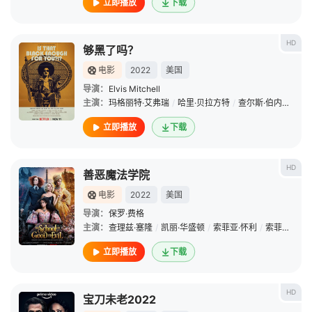
立即播放
下载
HD
够黑了吗？
电影
2022
美国
导演：
Elvis Mitchell
主演：
玛格丽特·艾弗瑞
/
哈里·贝拉方特
/
查尔斯·伯内特
/
苏
立即播放
下载
HD
善恶魔法学院
电影
2022
美国
导演：
保罗·费格
主演：
查理兹·塞隆
/
凯丽·华盛顿
/
索菲亚·怀利
/
索菲娅·安妮·卡鲁索
立即播放
下载
HD
宝刀未老2022