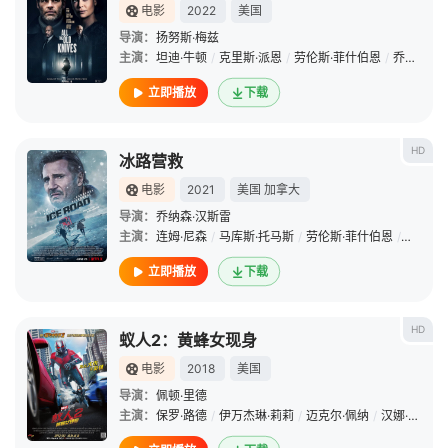
电影
2022
美国
导演：
扬努斯·梅兹
主演：
坦迪·牛顿
/
克里斯·派恩
/
劳伦斯·菲什伯恩
/
乔纳森·普雷斯
立即播放
下载
HD
冰路营救
电影
2021
美国
加拿大
导演：
乔纳森·汉斯雷
主演：
连姆·尼森
/
马库斯·托马斯
/
劳伦斯·菲什伯恩
/
安伯·明
立即播放
下载
HD
蚁人2：黄蜂女现身
电影
2018
美国
导演：
佩顿·里德
主演：
保罗·路德
/
伊万杰琳·莉莉
/
迈克尔·佩纳
/
汉娜·乔恩-卡门