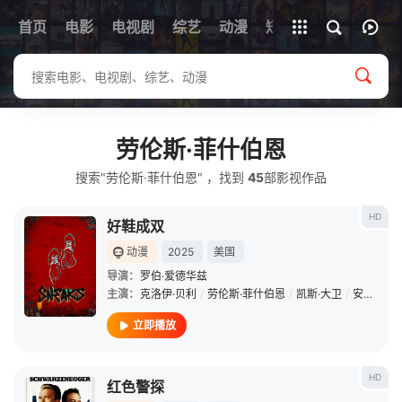
首页
电影
电视剧
综艺
全部影片
动漫
短剧
劳伦斯·菲什伯恩
搜索"劳伦斯·菲什伯恩" ，找到
45
部影视作品
HD
好鞋成双
动漫
2025
美国
导演：
罗伯·爱德华兹
主演：
克洛伊·贝利
/
劳伦斯·菲什伯恩
/
凯斯·大卫
/
安东尼·麦凯
立即播放
HD
红色警探