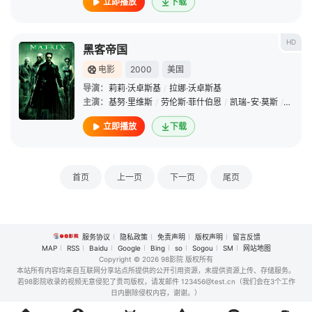
立即播放
下载
HD
黑客帝国
电影
2000
美国
导演：
莉莉·沃卓斯基
/
拉娜·沃卓斯基
主演：
基努·里维斯
/
劳伦斯·菲什伯恩
/
凯瑞-安·莫斯
/
雨果·
立即播放
下载
首页
上一页
下一页
尾页
服务协议
隐私政策
免责声明
版权声明
留言反馈
MAP
RSS
Baidu
Google
Bing
so
Sogou
SM
网站地图
Copyright
© 2026 98影院 版权所有
本站所有内容均来自互联网分享站点所提供的公开引用资源，未提供资源上传、存储服务。
若98影院收录的视频无意侵犯了贵司版权，请发邮件 123456@test.cn（我们会在3个工作
日内删除侵权内容，谢谢。）