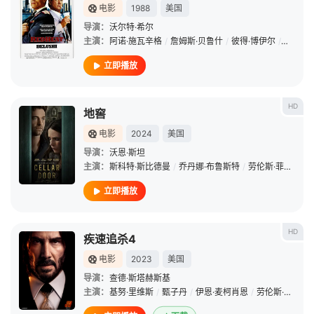
电影
1988
美国
导演：
沃尔特·希尔
主演：
阿诺·施瓦辛格
/
詹姆斯·贝鲁什
/
彼得·博伊尔
/
吉娜·格
立即播放
HD
地窖
电影
2024
美国
导演：
沃恩·斯坦
主演：
斯科特·斯比德曼
/
乔丹娜·布鲁斯特
/
劳伦斯·菲什伯恩
立即播放
HD
疾速追杀4
电影
2023
美国
导演：
查德·斯塔赫斯基
主演：
基努·里维斯
/
甄子丹
/
伊恩·麦柯肖恩
/
劳伦斯·菲什伯恩