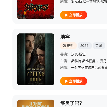
剧情：
立即播放
地窖
电影
2024
美国
导演：
沃恩·斯坦
主演：
斯科特·斯比德曼
/
乔丹
剧情：
立即播放
够黑了吗？