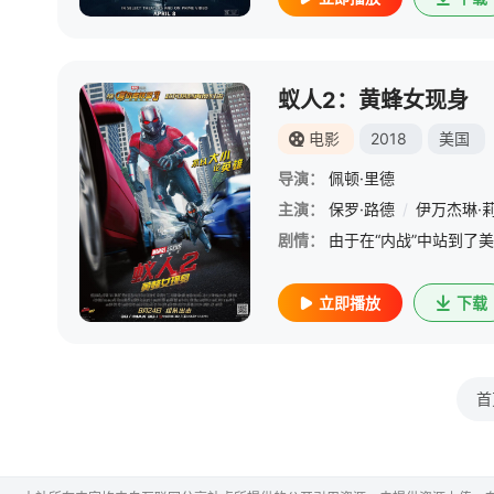
蚁人2：黄蜂女现身
电影
2018
美国
导演：
佩顿·里德
主演：
保罗·路德
/
伊万杰琳·
剧情：
立即播放
下载
首