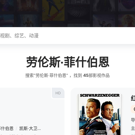
劳伦斯·菲什伯恩
搜索"劳伦斯·菲什伯恩" ，找到
45
部影视作品
HD
导
菲什伯恩
/
凯斯·大卫
/
安东尼·麦凯
/
马丁·劳伦斯
/
乔纳森·克特
/
奎韦
主