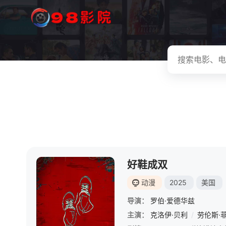
好鞋成双
动漫
2025
美国
导演：
罗伯·爱德华兹
主演：
克洛伊·贝利
/
劳伦斯·