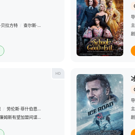
导
·贝拉方特
/
查尔斯·伯内特
/
苏赞妮·德·帕塞
/
劳伦斯·菲什伯恩
/
乌比
主
剧
HD
导
恩
/
劳伦斯·菲什伯恩
/
乔纳森·普雷斯
/
阿德
/
克里·约翰逊
/
阿卜杜勒
主
克里斯·派恩、米歇尔·威廉姆斯有望加盟间谍题材新片[宝刀未老](All the Old Knives，暂译)，[万物理论]导演詹姆斯·马什或将执导本片。故事讲述一对曾经的恋人兼CIA工作伙伴再度见面，
剧