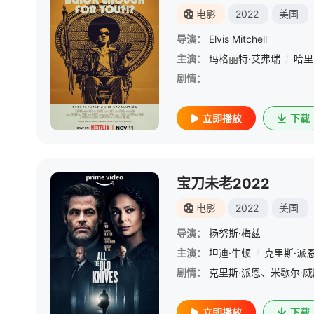
电影
2022
美国
导演：
Elvis Mitchell
主演：
玛格丽特·艾弗瑞
/
哈里
剧情：
立即播放
下载
宝刀未老2022
电影
2022
美国
导演：
扬努斯·梅兹
主演：
坦迪·牛顿
/
克里斯·派
剧情：
立即播放
下载