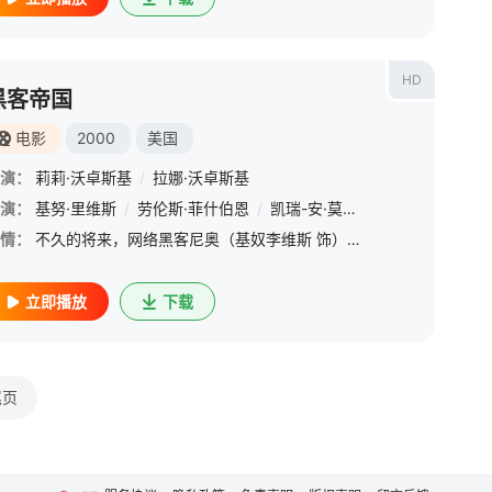
HD
黑客帝国
电影
2000
美国
演：
莉莉·沃卓斯基
/
拉娜·沃卓斯基
演：
/
朱迪·格雷尔
基努·里维斯
/
T.I.
/
劳伦斯·菲什伯恩
/
大卫·达斯马齐连
/
凯瑞-安·莫斯
/
艾比·莱德·弗特森
/
雨果·维文
/
兰道尔·朴
/
格
情：
不久的将来，网络黑客尼奥（基奴李维斯 饰）对这个看似正常的现实世界产生了怀疑。他结识了黑客崔妮蒂（凯莉·安·摩丝 饰），并见到了黑客组织的首领墨菲斯（劳伦斯·菲什伯恩 饰）。墨菲斯告诉他，现实世界其实
立即播放
下载
尾页