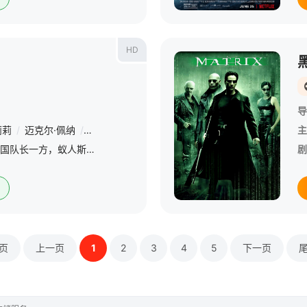
HD
导
莉莉
/
迈克尔·佩纳
/
汉娜·乔恩-卡门
/
沃尔顿·戈金斯
/
鲍比·坎纳瓦尔
主
由于在“内战”中站到了美国队长一方，蚁人斯科特·朗（保罗·路德 Paul Rudd 饰）遭到了FBI的禁足惩罚。眼看离真正的自由还有几天功夫，偏偏麻烦找上门来。原来初代蚁人汉克·皮姆（迈克尔·道格拉斯
剧
页
上一页
1
2
3
4
5
下一页