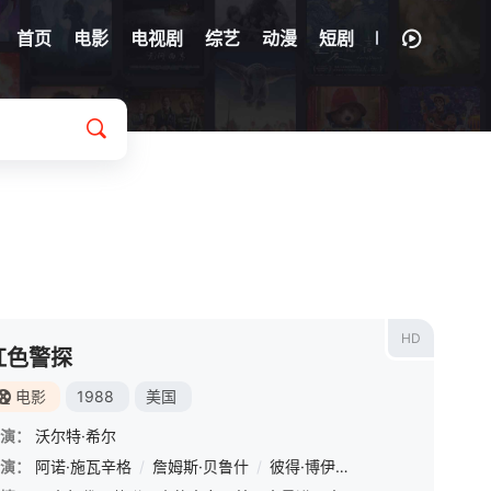
首页
电影
电视剧
综艺
动漫
短剧
HD
红色警探
电影
1988
美国
演：
沃尔特·希尔
斯·科亚特·马歇尔
演：
阿诺·施瓦辛格
/
萨姆·洁伊
/
詹姆斯·贝鲁什
/
玛西·格雷
/
彼得·博伊尔
/
Kiana Lede
/
吉娜·格申
/
劳伦