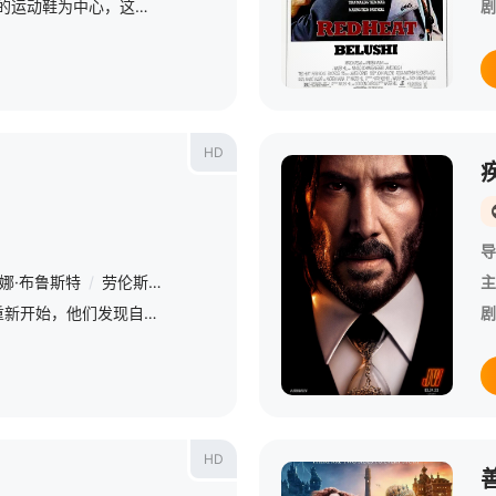
Sneaks以一群放错地方的运动鞋为中心，这些运动鞋最终在纽约市丢失，必须找到一种合作方式才能回到他们的“唯一伴侣”身边
剧
HD
导
娜·布鲁斯特
/
劳伦斯·菲什伯恩
/
克里斯·康纳
/
Katie O&#039;Grady
主
一对夫妇在流产后想要重新开始，他们发现自己得到了梦寐以求的房子，但有一个条件--他们永远不能打开地窖的门。他们能否在不知情的情况下生活下去，这引发了令人震惊的后果。
剧
HD