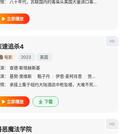
情：
八十年代，苏联国内的毒枭从美国大量进口毒品，上尉德戈（阿诺·施瓦辛格 Arnold Schwarzenegger 饰）奉命捉拿乔治亚毒贩集团，然而在围捕行动中，德戈战友身亡，毒贩头目逃脱出国。不久，在
立即播放
HD
疾速追杀4
电影
2023
美国
演：
查德·斯塔赫斯基
演：
/
珍妮·林·田
基努·里维斯
/
Randy Sean Schulman
/
甄子丹
/
伊恩·麦柯肖恩
/
杰萨尔·兰达瓦索
/
劳伦斯·菲什伯恩
/
Naiya Ami
/
比尔
情：
承接上集于纽约大陆酒店中枪坠楼，大难不死的约翰·威克（基努·里维斯饰）越洋前往大阪大陆酒店，向经理兼老朋友岛津浩二（真田广之饰）求助。另一方面，高桌会的新领导人文森特·德·格拉蒙特侯爵（比尔·斯卡斯加
立即播放
下载
HD
善恶魔法学院