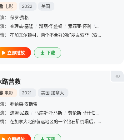
电影
2022
美国
演：
保罗·费格
·戈德堡
演：
查理兹·塞隆
/
塞缪尔·杰克逊
/
凯丽·华盛顿
/
格林·特鲁曼
/
索菲亚·怀利
/
比利·迪·威廉姆斯
/
索菲娅·安妮·卡鲁索
/
赞达亚
/
情：
在加瓦尔顿村，两个不合群的好朋友索菲（索菲娅·安妮·卡鲁索饰）和阿加莎（索菲亚·怀利饰）上演着她们之间不可思议的友谊。索菲是童话爱好者，梦想着逃离平凡的乡村生活；而阿加莎则拥有冷峻的外表，拥有真正的女
立即播放
下载
HD
冰路营救
电影
2021
美国
加拿大
演：
乔纳森·汉斯雷
·阿尔沙瑞夫
演：
连姆·尼森
/
纳赛尔·米马齐亚
/
马库斯·托马斯
/
/
大卫·拜德拉
劳伦斯·菲什伯恩
/
斯特拉·斯托克尔
/
安伯·明迪桑德
/
科
/
情：
在加拿大北部偏远地区的一个钻石矿倒塌后，冰路卡车司机（连姆·尼森饰）必须带领救援人员完成一项不可能的任务 — 穿越结冰的海面，营救被困矿工。除了融冰和风暴，还有难以预见的威胁在等着他们。
立即播放
下载