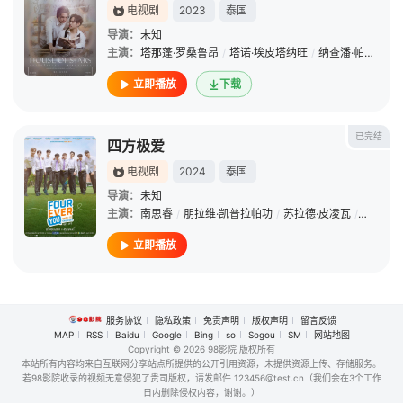
电视剧
2023
泰国
导演：
未知
主演：
塔那蓬·罗桑鲁昂
/
塔诺·埃皮塔纳旺
/
纳查潘·帕拉玛查伦罗
立即播放
下载
已完结
四方极爱
电视剧
2024
泰国
导演：
未知
主演：
南思睿
/
朋拉维·凯普拉帕功
/
苏拉德·皮凌瓦
/
拉差塔·
立即播放
服务协议
隐私政策
免责声明
版权声明
留言反馈
MAP
RSS
Baidu
Google
Bing
so
Sogou
SM
网站地图
Copyright
© 2026 98影院 版权所有
本站所有内容均来自互联网分享站点所提供的公开引用资源，未提供资源上传、存储服务。
若98影院收录的视频无意侵犯了贵司版权，请发邮件 123456@test.cn（我们会在3个工作
日内删除侵权内容，谢谢。）