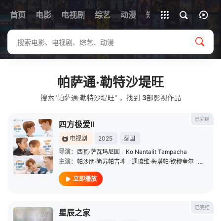
首页
电影
电视剧
综艺
全部影片
动漫
短剧
帕萨通·勒特沙堤旺
搜索"帕萨通·勒特沙堤旺" ，找到
3
部影视作品
已完结
四方极爱II
电视剧
2025
泰国
导演：
西瓦·萨瓦玛尼固
/
Ko Nantalit Tampacha
主演：
帕沙朋·简苏帕吉坤
/
通琉维·梅塔帕·钦穆奎尔
/
阿努帕
立即播放
已完结
星辰之家