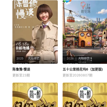
2025
大陆综艺
2026
大陆综艺
中国大陆
中国大陆
陈鲁豫·慢谈
陈鲁豫·慢谈
五十公里桃花坞6（加更版)
五十公里桃花坞6（加更版)
更新至23期
更新至20260807期
陈鲁豫
陈奕迅
易立竞
周涛
袁咏仪
彭冠英
星期一 更1鲁豫的第一档视频
星期四 18点更1节目以“城市角
播客《陈鲁豫 · 慢谈》将于8.1
落”为主题，集结15位多元坞
8在B站独家上线。 &amp;nbs
民通过21天的共同生活与亲手
p; &amp;nbsp; &amp;nbsp; &
建造，探索&amp;quot;在不够
amp;nbsp; &amp;nbsp; &am
理想的环境中，如何创造理想