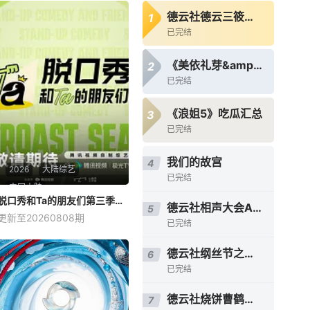
德云社德云三筱相声专场天津站2025
1
已完结
《美依礼芽&amp;特酷B站独家直播》全程回顾
2
已完结
《浪姐5》吃瓜汇总
3
已完结
我们的故宫
4
2026
大陆综艺
已完结
中国大陆
脱口秀和Ta的朋友们第三季（加更版）
脱口秀和Ta的朋友们第三季（加更版）
德云社相声大会A组专场演出太原站2025
5
更新至20260808期
未知
已完结
脱口秀顶级竞技舞台，年度热
德云社纲丝节之传统相声精品专场2023
6
梗发源地，2026夏天准时快
已完结
乐
德云社烧饼曹鹤阳相声专场天津站2025
7