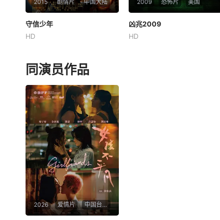
2015
剧情片
中国大陆
2009
恐怖片
美国
守信少年
守信少年
凶兆2009
凶兆2009
HD
HD
陈嘉铭
郭君
储小鹏
未知
两个黄土地的农村娃因为坚持
当卡拉汉家掀起一个和平的家
内心的“诚信”拯救了崩溃的青
庭度假在山上他们没有想到个
同演员作品
年，讲述学生赵星辰、林秋菊
人的恶魔跟随他们。孩子们发
通过诚信守信感动了绑架犯贾
现在僻静的小屋一个超自然的
强，贾强投案自首的故事……
存在和两代人的秘密被揭示，
永远变化着的生命以及死亡。
2026
爱情片
中国台湾 / 中国澳门 / 中国香港 /