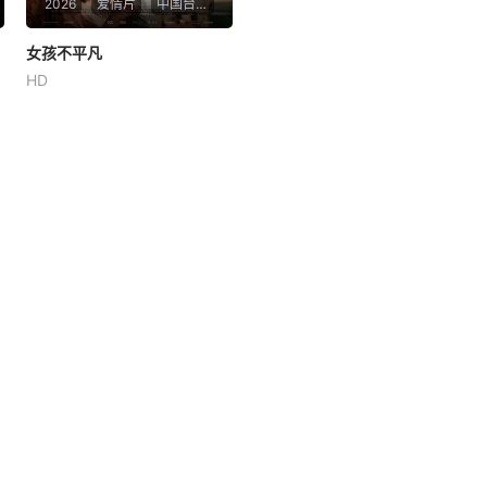
2026
爱情片
中国台湾 / 中国澳门 / 中国香港 /
女孩不平凡
女孩不平凡
HD
廖子妤
余香凝
邓涛
17岁的欣，身处去哪都不超过
三十分钟的澳门。她的生活平
凡，直到遇见学姐菲才开始思
考自己是否可以过更多姿多彩
的生活。22岁时，她在台湾就
读新闻系，与女友晴同居，但
毕业季的波澜让她陷入困境，
无法决定未来。