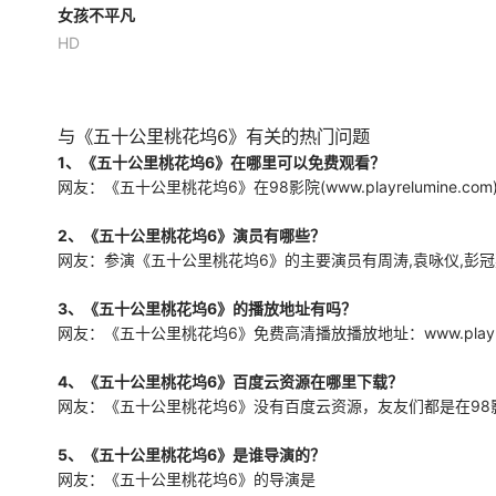
女孩不平凡
女孩不平凡
HD
廖子妤
余香凝
邓涛
17岁的欣，身处去哪都不超过
三十分钟的澳门。她的生活平
凡，直到遇见学姐菲才开始思
与《五十公里桃花坞6》有关的热门问题
考自己是否可以过更多姿多彩
1、《五十公里桃花坞6》在哪里可以免费观看？
的生活。22岁时，她在台湾就
网友：《五十公里桃花坞6》在98影院(www.playrelumine.c
读新闻系，与女友晴同居，但
毕业季的波澜让她陷入困境，
2、《五十公里桃花坞6》演员有哪些？
无法决定未来。
网友：参演《五十公里桃花坞6》的主要演员有周涛,袁咏仪,彭冠英,
3、《五十公里桃花坞6》的播放地址有吗？
网友：《五十公里桃花坞6》免费高清播放播放地址：www.playrelumine.
4、《五十公里桃花坞6》百度云资源在哪里下载？
网友：《五十公里桃花坞6》没有百度云资源，友友们都是在98影院(ww
5、《五十公里桃花坞6》是谁导演的？
网友：《五十公里桃花坞6》的导演是