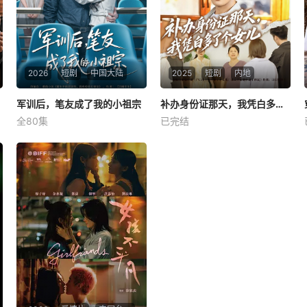
2026
短剧
中国大陆
2025
短剧
内地
军训后，笔友成了我的小祖宗
军训后，笔友成了我的小祖宗
补办身份证那天，我凭白多了个女儿
补办身份证那天，我凭白多了个女儿
全80集
已完结
梓豪
赵毓杰
未知
陈沫重生回2005年，幡然醒
悟不再做林芷瞳的舔狗。他凭
借前世经验赚得第一桶金，与
笔友“硝烟里的鱼”孙彧骁在大
学相遇。军训中两人渐生情
愫，陈沫发现孙彧骁的护腕等
线索，知晓其真实身份。迎新
晚会上，陈沫深情表白，最终
两人确认心意，开启双向奔赴
的爱恋。