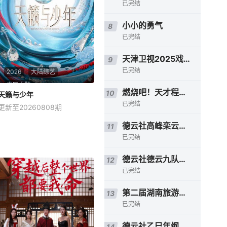
已完结
小小的勇气
8
已完结
天津卫视2025戏曲晚会
9
已完结
2026
大陆综艺
中国大陆
燃烧吧！天才程序员第三季
10
天籁与少年
天籁与少年
已完结
更新至20260808期
常思思
杨丽萍
张天启
德云社高峰栾云平相声专场长春站2024
星期六 22点更1河南卫视继“中
11
国节日奇妙游系列”IP屡屡出圈
已完结
后， 联合中国移动咪咕音乐和
上海音享家科技有限公司着力
德云社德云九队天津站开业第三场2021
12
打造首档全新民族文化类青春
已完结
潮流音乐综艺《天籁与少
年》！节目以“民族音乐 青春
第二届湖南旅游发展大会开幕式暨文化旅游推介会
13
表达”为
已完结
德云社乙巳年纲丝节系列之三评书专场
14