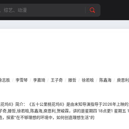
徐志胜
/
李雪琴
/
李嘉琦
/
王子奇
/
滕哲
/
徐若晗
/
陈鑫海
/
庾恩利
供《五十公里桃花坞6》简介：《五十公里桃花坞6》是由未知导演指导于2026年上
子奇,滕哲,徐若晗,陈鑫海,庾恩利,贺峻霖，讲的是星期四 18点更1 星期五 
造，探索"在不够理想的环境中，如何创造理想生活"的