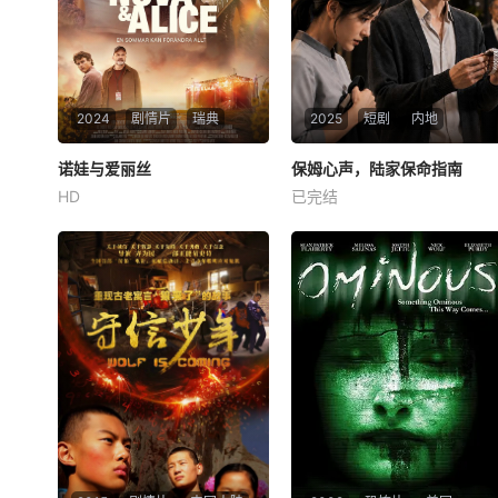
2024
剧情片
瑞典
2025
短剧
内地
诺娃与爱丽丝
诺娃与爱丽丝
保姆心声，陆家保命指南
保姆心声，陆家保命指南
HD
已完结
赫达·斯蒂埃恩斯特特
约瑟芬·阿斯普伦德
未知
两位艺术家诺娃和艾丽斯被经
纪人勉强安排了一次联合巡
演。艾丽斯是一位拥有大批观
众的知名明星，但她从未创作
过自己的歌曲，如今她的明星
光芒正在减退。诺娃则是新晋
的前卫艺人，事业蒸蒸日上，
但台下的生活却一片混