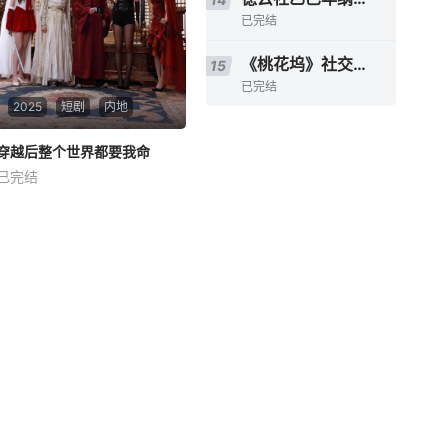
已完结
《桃花坞》社交指南
15
已完结
2025
短剧
内地
穿越后整个世界都要我命
穿越后整个世界都要我命
已完结
袁祎晴
薛滨弘
秦铭穿越后反杀刺杀他的人
后，才意识到自己来到了一个
专门追杀穿越者的世界！面对
长公主的一次次试探，他都巧
妙化解。在与穿越者的对抗
中，他逐渐发现皇族祠堂禁地
隐藏着穿越者与原住民矛盾的
真相……