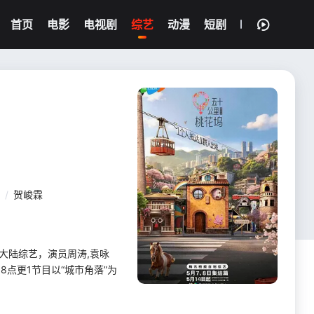
首页
电影
电视剧
综艺
动漫
短剧
/
贺峻霖
映的大陆综艺，演员周涛,袁咏
18点更1节目以“城市角落”为