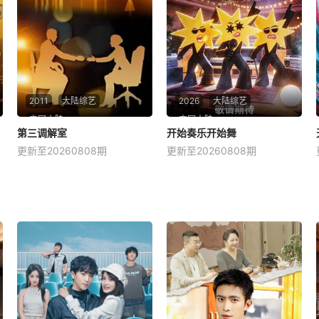
生态，全力助推国货出海，打
竞演，还要在一起合宿生活，
造汇聚中国品牌的特色门店，
并在过程中找到志同道合的朋
从巴黎到伦敦，从
友，相互帮助、相
2011
大陆综艺
2026
大陆综艺
中国大陆
中国大陆
第三调解室
第三调解室
开始奏乐开始舞
开始奏乐开始舞
更新至20260808期
更新至20260808期
刘佳
小河
张嘉益
余佳运
周震南
张星特
每天 14点更1第三调解室，说
星期六 21点25更1“开始奏乐
法，说理，说亲情。第三调解
开始舞”是优酷2026年即将推
室是国内第一档具有法律效力
出的一档全新音乐类综艺节
的排解矛盾、化解纠纷的电视
目，主打好友围坐、松弛开唱
节目。 &amp;nbsp; &amp;nb
的氛围，旨在通过轻松自然的
sp; &amp;nbsp; &amp;nbsp;
形式解锁全新曲风，展现音乐
&amp;nbsp; &amp;nbsp;
人之间的互动与创作火花。该
节目已出现