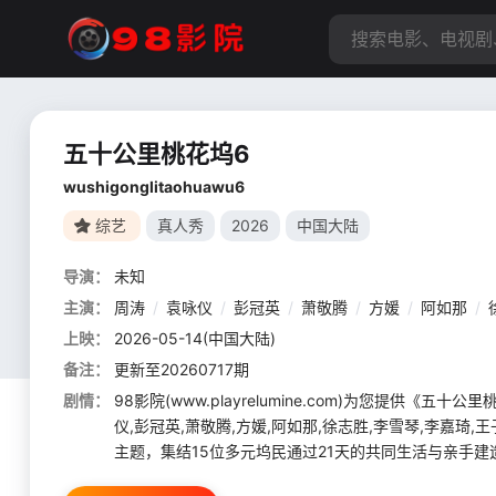
五十公里桃花坞6
wushigonglitaohuawu6
综艺
真人秀
2026
中国大陆
导演：
未知
主演：
周涛
/
袁咏仪
/
彭冠英
/
萧敬腾
/
方媛
/
阿如那
/
上映：
2026-05-14(中国大陆)
备注：
更新至20260717期
剧情：
98影院(www.playrelumine.com)为您提
仪,彭冠英,萧敬腾,方媛,阿如那,徐志胜,李雪琴,李嘉琦,王
主题，集结15位多元坞民通过21天的共同生活与亲手建