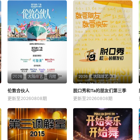
2026
大陆综艺
内地
2026
大陆综艺
中国大陆
伦敦合伙人
伦敦合伙人
脱口秀和Ta的朋友们第三季
脱口秀和Ta的朋友们第三季
更新至20260808期
更新至20260808期
尚雯婕
张予曦
李佳琦
陈鲁豫
大张伟
周深
&amp;nbsp;《伦敦合伙人》
第三季集结54组脱口秀演员，
是由湖南卫视、芒果TV、小芒
聚集资深老人和新锐潜力新
联合出品的青春合伙人开店创
人，阵容多元丰富。本季节目
业真人秀。此次，合伙人们将
首次引入“竞演+合宿”的双线
进一步深入更全面真实的经营
叙事，演员们不仅在这里同台