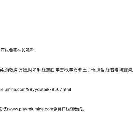
om)可以免费在线观看。
萧敬腾,方媛,阿如那,徐志胜,李雪琴,李嘉琦,王子奇,滕哲,徐若晗,陈鑫海,
com/98yydetail/78507.html
w.playrelumine.com免费在线观看的。