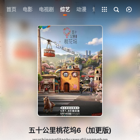
首页
电影
电视剧
综艺
全部影片
动漫
短剧
五十公里桃花坞6（加更版)
wushigonglitaohuawu6jiagengban