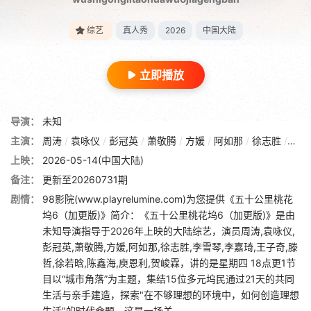
综艺
真人秀
2026
中国大陆
立即播放
导演：
未知
主演：
周涛
/
袁咏仪
/
彭冠英
/
萧敬腾
/
方媛
/
阿如那
/
徐志胜
/
李雪
上映：
2026-05-14(中国大陆)
备注：
更新至20260731期
剧情：
98影院(www.playrelumine.com)为您提供《五十公里桃花
坞6（加更版)》简介：《五十公里桃花坞6（加更版)》是由
未知导演指导于2026年上映的大陆综艺，演员周涛,袁咏仪,
彭冠英,萧敬腾,方媛,阿如那,徐志胜,李雪琴,李嘉琦,王子奇,滕
哲,徐若晗,陈鑫海,庾恩利,贺峻霖，讲的是星期四 18点更1节
目以“城市角落”为主题，集结15位多元坞民通过21天的共同
生活与亲手建造，探索"在不够理想的环境中，如何创造理想
生活"的时代命题。这是一场关