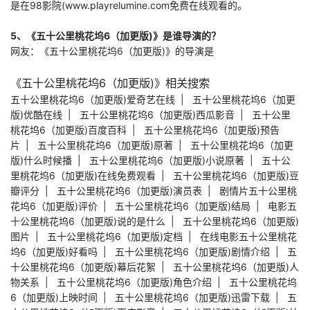
是在98影院(www.playrelumine.com免费在线观看的。
5、《五十公里桃花坞6（加更版)》是谁导演的？
网友：《五十公里桃花坞6（加更版)》的导演是
《五十公里桃花坞6（加更版)》相关搜索
五十公里桃花坞6（加更版)爱奇艺在线
|
五十公里桃花坞6（加更
版)优酷在线
|
五十公里桃花坞6（加更版)西瓜影音
|
五十公里
桃花坞6（加更版)百度百科
|
五十公里桃花坞6（加更版)预告
片
|
五十公里桃花坞6（加更版)原著
|
五十公里桃花坞6（加更
版)什么时候播
|
五十公里桃花坞6（加更版)小说原著
|
五十公
里桃花坞6（加更版)在线免费观看
|
五十公里桃花坞6（加更版)豆
瓣评分
|
五十公里桃花坞6（加更版)演员表
|
剧情片五十公里桃
花坞6（加更版)评价
|
五十公里桃花坞6（加更版)结局
|
电影五
十公里桃花坞6（加更版)说的是什么
|
五十公里桃花坞6（加更版)
图片
|
五十公里桃花坞6（加更版)定档
|
在线电影五十公里桃花
坞6（加更版)好看吗
|
五十公里桃花坞6（加更版)剧情介绍
|
五
十公里桃花坞6（加更版)幕后花絮
|
五十公里桃花坞6（加更版)人
物关系
|
五十公里桃花坞6（加更版)角色介绍
|
五十公里桃花坞
6（加更版)上映时间
|
五十公里桃花坞6（加更版)迅雷下载
|
五