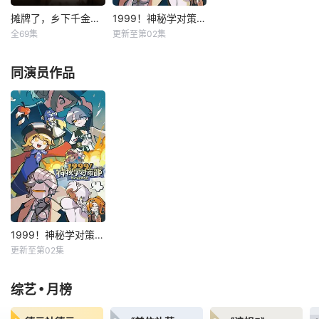
摊牌了，乡下千金竟是活祖宗
1999！神秘学对策部英语
摊牌了，乡下千金竟是活祖宗
1999！神秘学对策部英语
全69集
更新至第02集
左一
刘昊源
未知
桑宁本是古代名门
星期六 12点更1不
同演员作品
世家嫡长女，穿越
擅长与人交流、性
到现代后家人嫌弃
格腼腆的马库斯在
她乡下出身没规
一场乌龙中意外成
矩，可出身名门的
为了“神秘学事件对
她最精通的是就是
策部”的负责人。面
豪门礼仪。不到一
对星锑、兔毛手袋
个月，南家上下就
等一众行事乖张、
惊恐地发现，这乡
性格跳脱的怪咖同
下长大的大小姐竟
事，原本连大声说
比老爷子还封建！
话都会紧张的马库
斯，能否在危机中
1999！神秘学对策部英语
1999！神秘学对策部英语
更新至第02集
未知
星期六 12点更1不
•
综艺
月榜
擅长与人交流、性
格腼腆的马库斯在