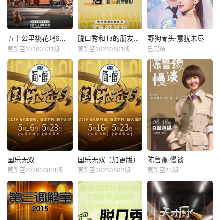
五十公里桃花坞6（加更版)
脱口秀和Ta的朋友们第三季
野狗骨头·意犹未尽
五十公里桃花坞6（加更版)
脱口秀和Ta的朋友们第三季
野狗骨头·意犹未尽
更新至20260731期
更新至20260801期
已完结
周涛
袁咏仪
陈鲁豫
大张伟
宋威龙
张婧仪
彭冠英
周深
&amp;nbsp;《野狗
星期四 18点更1节
第三季集结54组脱
骨头·意犹未尽》是
目以“城市角落”为
口秀演员，聚集资
电视剧《野狗骨
主题，集结15位多
深老人和新锐潜力
头》的角色番综，
元坞民通过21天的
新人，阵容多元丰
宋威龙饰演陈异、
共同生活与亲手建
富。本季节目首次
张婧仪饰演苗靖。
造，探索&amp;qu
引入“竞演+合宿”的
二人在售后节目中
ot;在不够理想的环
双线叙事，演员们
以剧中角色之名补
境中，如何创造理
不仅在这里同台竞
办一场迟到的心愿
想生活&amp;quot;
演，还要在一起合
婚礼，随后在相伴
国乐无双
国乐无双（加更版）
陈鲁豫·慢谈
国乐无双
国乐无双（加更版）
陈鲁豫·慢谈
的时代命题。这是
宿生活，并在过程
而行、共享美食、
更新至202606801期
更新至20260802期
更新至23期
蓝羽
华少
成龙
李宇春
陈鲁豫
陈奕迅
一场关于城市更
中找到志同道合的
露营时光的治愈氛
成龙
张杰
易立竞
新，社区再造
朋友，相互帮助、
围中延
相
星期六 22点30更1
《国粤无双》是浙
星期一 更1鲁豫的
《国粤无双》是浙
江卫视、中央宣传
第一档视频播客