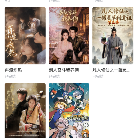
HD
已完结
已完结
艾斯·库珀
未知
未知
约翰·雷吉扎莫
凯文·哈特
影片主角为一个吊
儿郎当的警察，他
企图破坏他妹妹和
一个精神病医生的
婚约，想尽办法让
妹妹的未婚夫出
丑。
再渡炽热
别人宫斗我养狗
凡人修仙之一罐灵草到道祖第五季
再渡炽热
别人宫斗我养狗
凡人修仙之一罐灵草到道祖第五季
已完结
已完结
已完结
未知
未知
未知