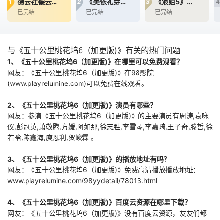
德云社德云三筱相声专场天津站2025
《美依礼芽&amp;特酷B站独家直播》全程回顾
《浪姐5》吃瓜汇总
1
2
3
4
一场乌龙中意外成
已完结
已完结
已完结
为了“神秘学事件对
策部”的负责人。面
对星锑、兔毛手袋
等一众行事乖张、
与《五十公里桃花坞6（加更版)》有关的热门问题
性格跳脱的怪咖同
1、《五十公里桃花坞6（加更版)》在哪里可以免费观看？
事，原本连大声说
网友：《五十公里桃花坞6（加更版)》在98影院
话都会紧张的马库
斯，能否在危机中
(www.playrelumine.com)可以免费在线观看。
2、《五十公里桃花坞6（加更版)》演员有哪些？
网友：参演《五十公里桃花坞6（加更版)》的主要演员有周涛,袁咏
仪,彭冠英,萧敬腾,方媛,阿如那,徐志胜,李雪琴,李嘉琦,王子奇,滕哲,徐
若晗,陈鑫海,庾恩利,贺峻霖 。
3、《五十公里桃花坞6（加更版)》的播放地址有吗？
网友：《五十公里桃花坞6（加更版)》免费高清播放播放地址：
www.playrelumine.com/98yydetail/78013.html
4、《五十公里桃花坞6（加更版)》百度云资源在哪里下载？
网友：《五十公里桃花坞6（加更版)》没有百度云资源，友友们都