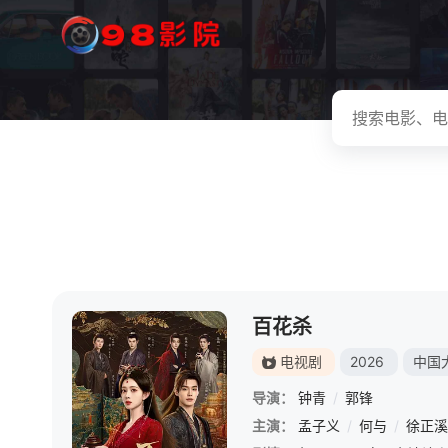
百花杀
电视剧
2026
中国
导演：
钟青
/
郭锋
主演：
孟子义
/
何与
/
徐正溪