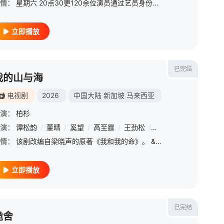
情：
星期六 20点30更120余位演员通过艺员身份参与节目，在行业大咖指导下经历授课学习、生活体验及片场考察等职场流程，完成职业化成长。 &amp;nbsp; &amp;nbsp; &amp;nbsp; &amp;nbsp; &amp;nbsp
立即播放
已完结
我的山与海
电视剧
2026
中国大陆
新加坡
马来西亚
演：
柏杉
朔
演：
/
黄婷婷
谭松韵
/
/
黄艺馨
董晴
/
奚望
/
姜贞羽
/
高至霆
/
开思源
/
王劲松
/
梁汉文
/
刘威
/
刘大悦
/
石云鹏
/
刘海宽
/
赵志
情：
该剧改编自梁晓声的原著《我和我的命》。 &amp;nbsp; &amp;nbsp; &amp;nbsp; &amp;nbsp; &amp;nbsp; &amp;nbsp; &amp;nbsp; &amp;nbsp; &amp;nbsp; &amp;nbsp; &amp;nbsp
立即播放
已完结
诡舍