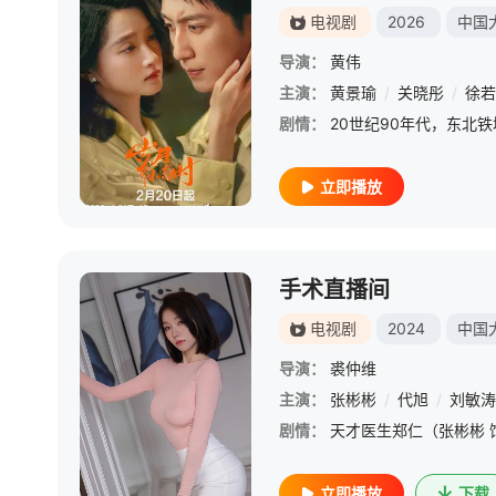
电视剧
2026
中国
导演：
黄伟
主演：
黄景瑜
/
关晓彤
/
徐若
剧情：
立即播放
手术直播间
电视剧
2024
中国
导演：
裘仲维
主演：
张彬彬
/
代旭
/
刘敏涛
剧情：
立即播放
下载