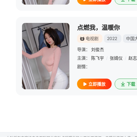
点燃我，温暖你
电视剧
2022
中国
导演：
刘俊杰
主演：
陈飞宇
/
张婧仪
/
赵志
剧情：
立即播放
下载