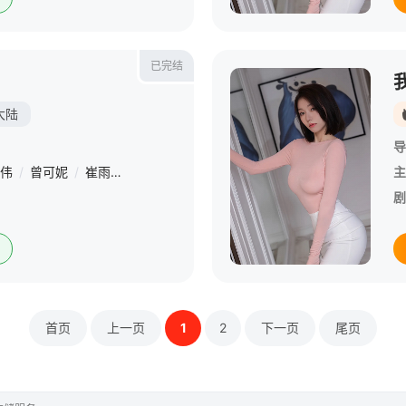
已完结
大陆
导
伟
/
曾可妮
/
崔雨鑫
/
钱迪迪
/
姜梓新
/
马可
/
赵子琪
/
涂松岩
/
主
剧
首页
上一页
1
2
下一页
尾页