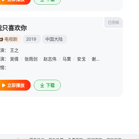
已完结
我只喜欢你
电视剧
2019
中国大陆
演：
王之
演：
徐洁儿
吴倩
/
刘洁
/
张雨剑
/
张晞临
/
赵志伟
/
李建义
/
马栗
/
万国鹏
/
安戈
/
/
田蕾希
谢雨桐
/
/
李嘉灏
强巴才丹
/
柯乃
情：
立即播放
下载