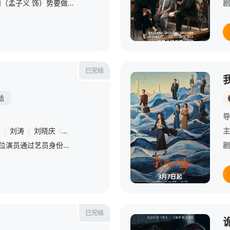
每天 更2昭宁郡主沈汐和（孟子义 饰）势要做云巅执棋之手，而非深庭落花，任人摘折，在势力交错的局势下与东宫储君萧华雍（何与 饰）相知携手，互相拨开对方身上的重重迷雾，从互相算计到生死相托，步步登顶。
剧
已完结
陆
导
/
刘涛
/
刘晓庆
/
吴镇宇
/
李诚儒
/
冯建宇
/
甘望星
/
胡嘉欣
/
黄
主
星期六 23点30更120余位演员通过艺员身份参与节目，在行业大咖指导下经历授课学习、生活体验及片场考察等职场流程，完成职业化成长。 &amp;nbsp; &amp;nbsp; &amp;nbsp; &amp;nbsp; &amp;nbsp
剧
已完结