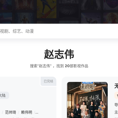
赵志伟
搜索"赵志伟" ，找到
20
部影视作品
已完结
大陆
导
/
范帅琦
/
赖伟明
/
林子烨
/
董子凡
/
叶祖新
/
孔雪儿
/
何润东
/
主