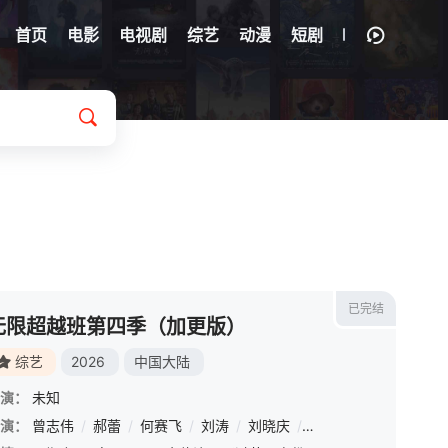
首页
电影
电视剧
综艺
动漫
短剧
已完结
无限超越班第四季（加更版）
综艺
2026
中国大陆
演：
未知
演：
张耀
曾志伟
/
张峻宁
/
郝蕾
/
高伟光
/
何赛飞
/
郑希怡
/
刘涛
/
陈鹤一
/
刘晓庆
/
邱心志
/
吴镇宇
/
田雷
/
李诚儒
/
赵志伟
/
冯