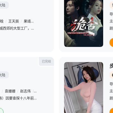
大陆
导
晗
/
王天辰
/
果靖霖
/
贾冰
/
代乐乐
/
赵淑珍
/
吴芊盈
/
朱俊麟
/
主
20世纪90年代，东北铁城西郊的大型工厂，孤儿张小满（黄景瑜 饰）在工厂百家照拂下成为有情有义的“铁西城之子”，和大方果敢的严晓丹（关晓彤 饰）、沉稳持重的夏雷（王天辰 饰），在铁西城度过热血飞扬的少
剧
已完结
大陆
导
/
袁姗姗
/
赵志伟
/
杨雨潼
/
刘冠成
/
安沺
/
章申
/
高亮
/
李建义
主
天才医生郑仁（张彬彬 饰）因要查探十八年前“冤案”的真相来到海城医院，与急诊科“咸鱼”主任苏云（代旭 饰）组成了一对“欢喜冤家”，在相互扶持间攻克了一个又一个疑难病症，开启了一段“爽、燃、酷、嗨”的医
剧