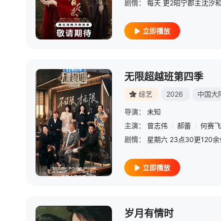
剧情：
立即播放
无限超越班第四季
综艺
2026
中国大
导演：
未知
主演：
曾志伟
/
郝蕾
/
何赛飞
剧情：
立即播放
岁月有情时