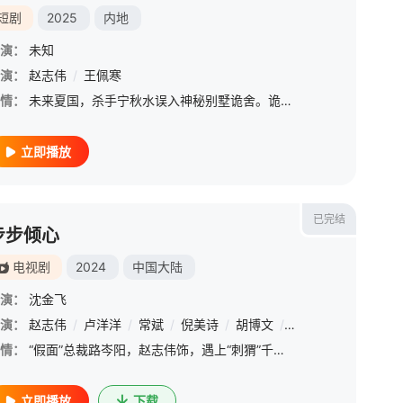
短剧
2025
内地
演：
未知
演：
叶浏
赵志伟
/
孙茜
/
/
王策
王佩寒
/
艾丽娅
/
赵阳
/
赵志伟
情：
未来夏国，杀手宁秋水误入神秘别墅诡舍。诡舍主理人言叔告知他，唯有进入异空间“血门”并战胜其中的“魅”，方能活命。在第一道血门中，宁秋水识破了伪装成女主人的魅，顺利通关，而第二道血门考验更为艰难——他必须化解一场横亘百年的恩怨，才有机会逃出生天。
立即播放
已完结
步步倾心
电视剧
2024
中国大陆
演：
沈金飞
演：
/
曹卫宇
赵志伟
/
卢洋洋
/
常斌
/
倪美诗
/
胡博文
/
张蓝艺
情：
“假面”总裁路岑阳，赵志伟饰，遇上“刺猬”千金步苒，卢洋洋饰，当猎人爱上猎物，恨意化作绕指柔，二人不曾想跌入了一场情缘之战…
立即播放
下载