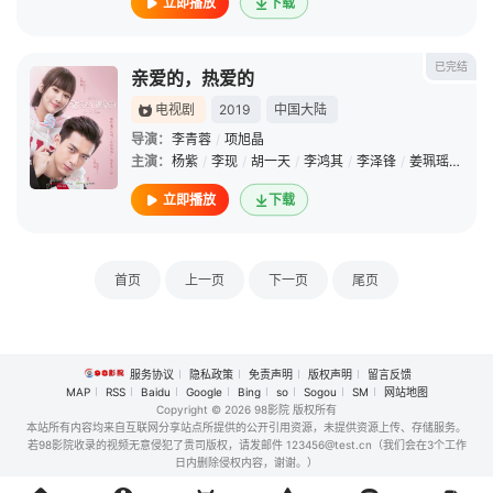
立即播放
下载
已完结
亲爱的，热爱的
电视剧
2019
中国大陆
导演：
李青蓉
/
项旭晶
主演：
杨紫
/
李现
/
胡一天
/
李鸿其
/
李泽锋
/
姜珮瑶
/
王乐
立即播放
下载
首页
上一页
下一页
尾页
服务协议
隐私政策
免责声明
版权声明
留言反馈
MAP
RSS
Baidu
Google
Bing
so
Sogou
SM
网站地图
Copyright
© 2026 98影院 版权所有
本站所有内容均来自互联网分享站点所提供的公开引用资源，未提供资源上传、存储服务。
若98影院收录的视频无意侵犯了贵司版权，请发邮件 123456@test.cn（我们会在3个工作
日内删除侵权内容，谢谢。）