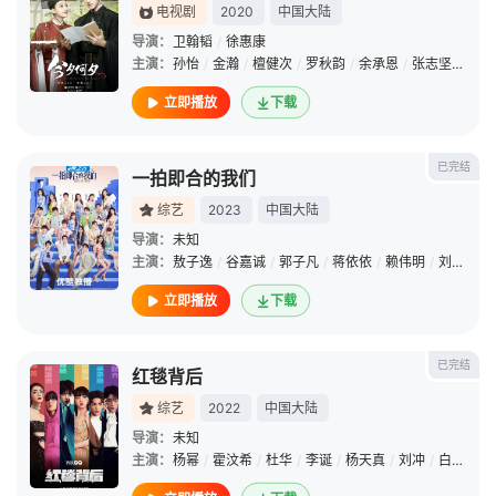
电视剧
2020
中国大陆
导演：
卫翰韬
/
徐惠康
主演：
孙怡
/
金瀚
/
檀健次
/
罗秋韵
/
余承恩
/
张志坚
/
吕晨
立即播放
下载
已完结
一拍即合的我们
综艺
2023
中国大陆
导演：
未知
主演：
敖子逸
/
谷嘉诚
/
郭子凡
/
蒋依依
/
赖伟明
/
刘宇
/
卢
立即播放
下载
已完结
红毯背后
综艺
2022
中国大陆
导演：
未知
主演：
杨幂
/
霍汶希
/
杜华
/
李诞
/
杨天真
/
刘冲
/
白敬亭
/