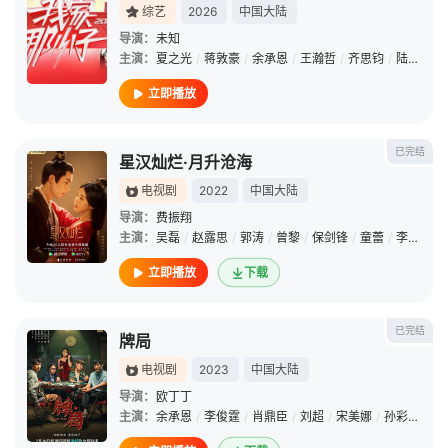
综艺
2026
中国大陆
导演：
未知
主演：
夏之光
/
蒋敦豪
/
余承恩
/
王瀚哲
/
齐思钧
/
陆虎
/
小
立即播放
已完结
星汉灿烂·月升沧海
电视剧
2022
中国大陆
导演：
费振翔
主演：
吴磊
/
赵露思
/
郭涛
/
曾黎
/
保剑锋
/
童蕾
/
李昀锐
/
立即播放
下载
已完结
牌局
电视剧
2023
中国大陆
导演：
欧丁丁
主演：
余承恩
/
李俊霆
/
肖鼎臣
/
刘超
/
宋美娜
/
孙彩纶
/
金