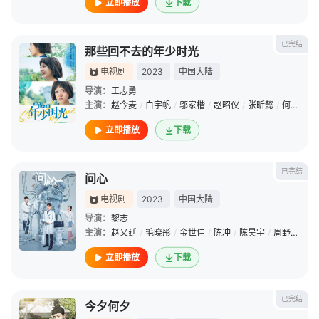
立即播放
下载
已完结
那些回不去的年少时光
电视剧
2023
中国大陆
导演：
王志勇
主演：
赵今麦
/
白宇帆
/
邬家楷
/
赵昭仪
/
张昕懿
/
何澳
/
石
立即播放
下载
已完结
问心
电视剧
2023
中国大陆
导演：
黎志
主演：
赵又廷
/
毛晓彤
/
金世佳
/
陈冲
/
陈昊宇
/
周野芒
/
严
立即播放
下载
已完结
今夕何夕