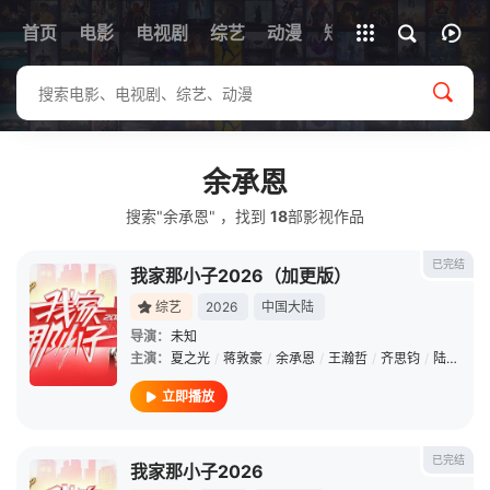
首页
电影
电视剧
综艺
全部影片
动漫
短剧
余承恩
搜索"余承恩" ，找到
18
部影视作品
已完结
我家那小子2026（加更版）
综艺
2026
中国大陆
导演：
未知
主演：
夏之光
/
蒋敦豪
/
余承恩
/
王瀚哲
/
齐思钧
/
陆虎
/
小
立即播放
已完结
我家那小子2026