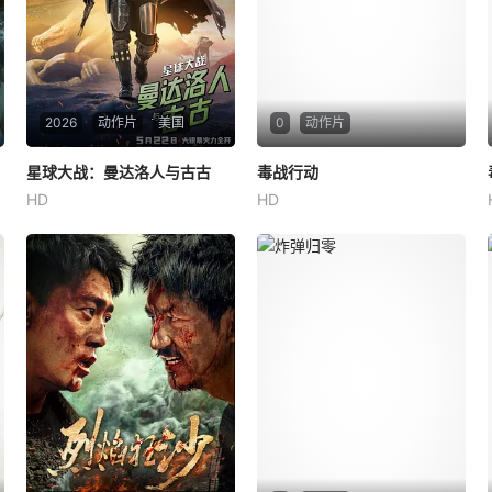
2026
动作片
美国
0
动作片
星球大战：曼达洛人与古古
星球大战：曼达洛人与古古
毒战行动
毒战行动
HD
HD
佩德罗·帕斯卡
杰瑞米·艾伦·怀特
未知
西格妮·韦弗
在秩序动荡的银河系，“最强
奶爸”丁·贾伦（佩德罗·帕斯卡
饰）与“银河系萌娃”古古这对
非血缘父子并肩登场。冷峻坚
毅的赏金猎人丁·贾伦身披贝斯
卡钢甲，凭悍勇战力屡屡从围
堵中突围；看似弱小的原力学
徒古古，