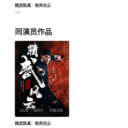
精武陈真：租界风云
精武陈真：租界风云
HD
陈国坤
吕艳蓓
王宏哲
1911年，陈真为师父霍元甲报
仇后投身革命加入中国同盟
同演员作品
会，受托调查军阀与日本在天
津租界的勾结。在执行任务遭
伏击、同伴中毒的险境中，陈
真与一度为敌的武人郑邵远从
对决到联手，最终陈真在租界
内与日谍头目决一
2026
动作片
中国大陆
精武陈真：租界风云
精武陈真：租界风云