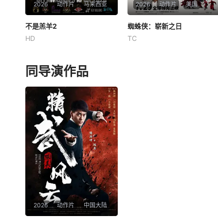
2026
动作片
马来西亚
2026
动作片
美国
不是羔羊2
不是羔羊2
蜘蛛侠：崭新之日
蜘蛛侠：崭新之日
HD
TC
贝托·库西亚伊
Nabila Huda
汤姆·霍兰德
赞达亚
莫哈末·沙菲·纳斯威普
萨迪·辛克
日本对马来亚的占领结束后，
彼得·帕克（汤姆·霍兰德 饰）
同导演作品
梅尔在新加坡的特别行动组担
自愿让全世界遗忘自己，转眼
任警察。这一次，他要对付的
已是四年。失去挚友、挚爱与
是黑帮，其中大多数人在鸦片
亲人的陪伴，他独自重返街
生意方面活动，并且受到腐败
头，以全职蜘蛛侠的身份坚守
官员的保护。
使命，守护整座城市。
2026
动作片
中国大陆