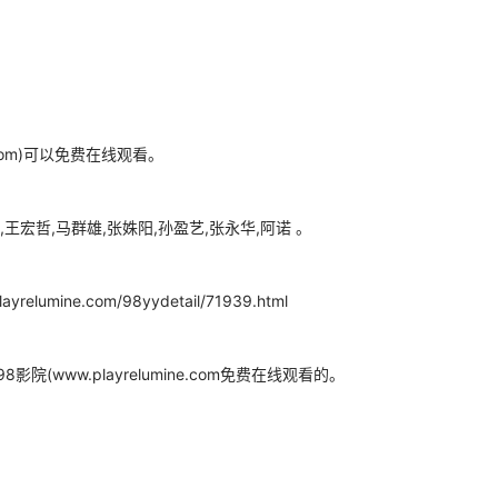
.com)可以免费在线观看。
宏哲,马群雄,张姝阳,孙盈艺,张永华,阿诺 。
e.com/98yydetail/71939.html
ww.playrelumine.com免费在线观看的。