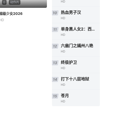
HD
0
动作片
热血男子汉
10
超级少女2026
超级少女2026
HD
HD
未知
单身黑人女2：西蒙娜的复仇
11
HD
六扇门之嫣州八艳
12
HD
终极护卫
13
HD
打下十八层地狱
14
HD
苍月
15
HD