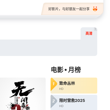
好影片，与好朋友一起分享
1
高清
•
电影
月榜
致命丛林
1
HD
限时营救2025
2
HD