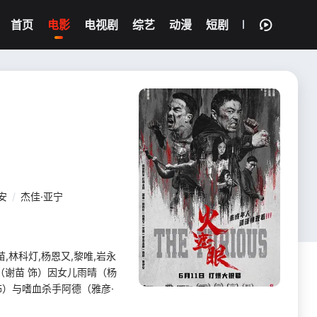
首页
电影
电视剧
综艺
动漫
短剧
安
/
杰佳·亚宁
苗,林科灯,杨恩又,黎唯,岩永
伟（谢苗 饰）因女儿雨晴（杨
）与嗜血杀手阿德（雅彦·