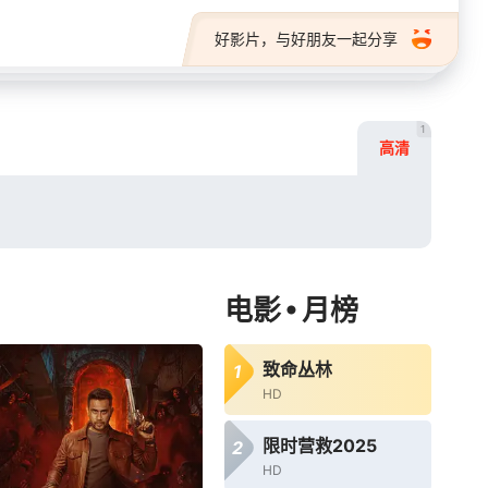
好影片，与好朋友一起分享
1
高清
•
电影
月榜
致命丛林
1
HD
限时营救2025
2
HD