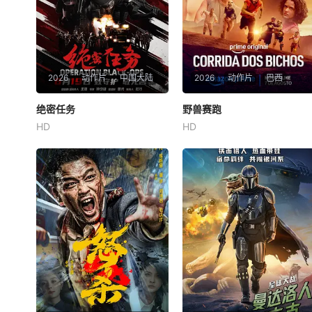
2026
动作片
中国大陆
2026
动作片
巴西
绝密任务
绝密任务
野兽赛跑
野兽赛跑
HD
HD
卢靖姗
余文乐
于文文
马修斯·阿布雷乌
阿妮塔
阿兹
首部女子反恐特战队电影，面
在反乌托邦里约热内卢废墟
对恐怖主义恶势力，“最飒女
中，城市被阶级斗争撕裂，人
子反恐特战队”临危受命，精
们沉迷于血腥竞技。一位抵抗
英队长陈梓静（于文文 饰）率
运动领袖为拯救妹妹免于遭遇
队员金凤（卢靖姗 饰）、齐燕
比死亡更惨烈的命运，被迫卷
（蒋璐霞 饰）、宁宝儿（屈菁
入一场暴力而高风险的竞赛。
菁 饰）等全队出击，“绝密任
务”限时1