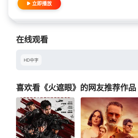
立即播放
在线观看
HD中字
喜欢看《火遮眼》的网友推荐作品