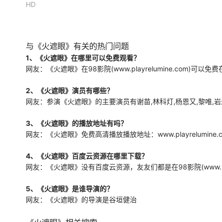
HD
甄子丹
毛舜筠
周励淇
香港警察朱福龙（甄子丹 饰）
因一次工作失误惨被降级，万
般无奈之际又遭未婚妻可儿
与《火遮眼》有关的热门问题
（周励淇 饰）悔婚，事业爱情
1、《火遮眼》在哪里可以免费观看？
的双重打击令他一蹶不振，暴
网友：《火遮眼》在98影院(www.playrelumine.com)可以
饮暴食六个月后体重猛增到22
0磅！上司黄警官不忍其继续
2、《火遮眼》演员有哪些？
堕落，委派朱福
网友：参演《火遮眼》的主要演员有谢苗,林科灯,杨恩又,黎唯,岩永
3、《火遮眼》的播放地址有吗？
网友：《火遮眼》免费高清播放播放地址：www.playrelumine.com/98
4、《火遮眼》百度云资源在哪里下载？
网友：《火遮眼》没有百度云资源，友友们都是在98影院(www.play
5、《火遮眼》是谁导演的？
网友：《火遮眼》的导演是谷垣健治