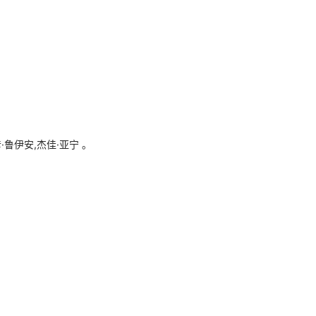
鲁伊安,杰佳·亚宁 。