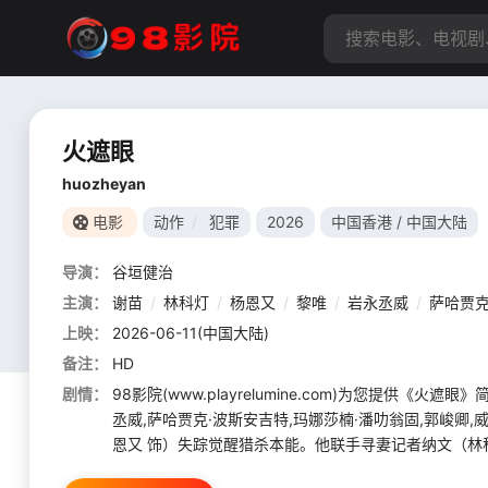
火遮眼
huozheyan
电影
动作
/
犯罪
2026
中国香港 / 中国大陆
导演：
谷垣健治
主演：
谢苗
/
林科灯
/
杨恩又
/
黎唯
/
岩永丞威
/
萨哈贾克
上映：
2026-06-11(中国大陆)
备注：
HD
剧情：
98影院(www.playrelumine.com)为您提供
丞威,萨哈贾克·波斯安吉特,玛娜莎楠·潘叻翁固,郭峻卿
恩又 饰）失踪觉醒猎杀本能。他联手寻妻记者纳文（林