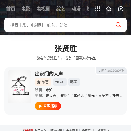
首页
电影
电视剧
综艺
全部影片
动漫
短剧
张贤胜
搜索"张贤胜" ，找到
1
部影视作品
更新至20260807期
出家门的大声
综艺
2024
韩国
导演：
未知
主演：
姜大声
/
张贤胜
/
东永裴
/
周元
/
高庚杓
/
朴志妍
/
G
立即播放
服务协议
隐私政策
免责声明
版权声明
留言反馈