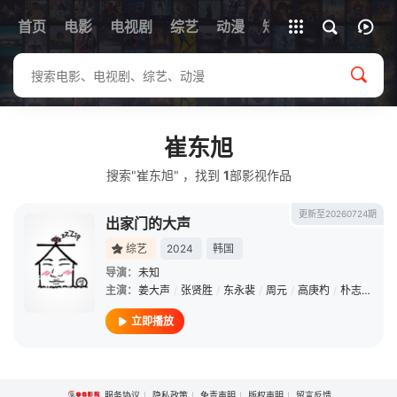
首页
电影
电视剧
综艺
全部影片
动漫
短剧
崔东旭
搜索"崔东旭" ，找到
1
部影视作品
更新至20260724期
出家门的大声
综艺
2024
韩国
导演：
未知
主演：
姜大声
/
张贤胜
/
东永裴
/
周元
/
高庚杓
/
朴志妍
/
G
立即播放
服务协议
隐私政策
免责声明
版权声明
留言反馈