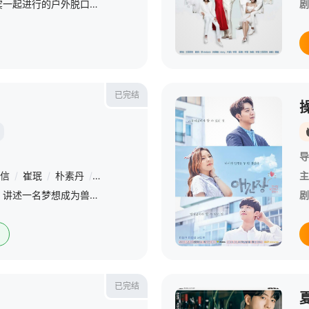
是一档与各种各样的嘉宾一起进行的户外脱口秀节目。大声通过&amp;lt;出家门的大声&amp;gt;每集都会与不同的嘉宾聊天，展现他们之间特有的默契度，还计划到平时不经常去的小区进行治愈出游。
剧
已完结
导
信
/
崔珉
/
朴素丹
/
孙娜恩
主
根据同名网络小说改编，讲述一名梦想成为兽医的女高中生因机缘巧合认识了甘成集团会长，从而以兼职生身份住进豪宅，与会长三名性格不同的孙子及一名警卫员展开了戏剧性同居生活的故事。剧中，朴素丹饰演为大学学费奔
剧
已完结