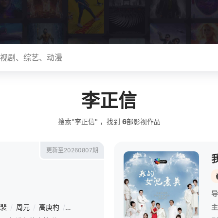
李正信
搜索"李正信" ，找到
6
部影视作品
更新至20260807期
导
裴
/
周元
/
高庚杓
/
朴志妍
/
Gummy
/
李娜拉
/
柳伊秀
/
尹厦情
主
/