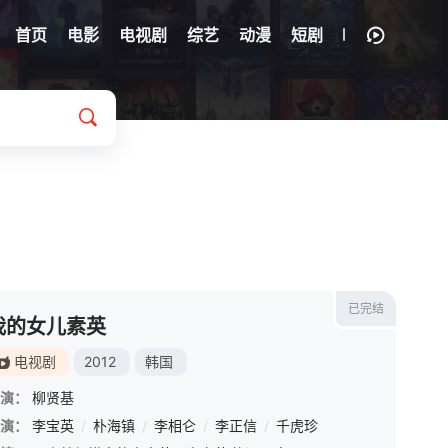
首页
电影
电视剧
综艺
动漫
短剧
已完结
我的女儿素英
电视剧
2012
韩国
演：
柳贤基
演：
朴山多拉
李宝英
/
李准
/
朴海镇
/
李侑菲
/
李相仑
/
李正信
/
李正信
/
崔东旭
/
千虎珍
/
金俊秀
/
金炯秀
/
权