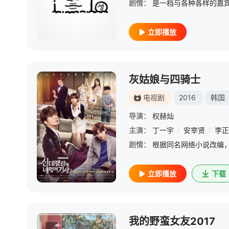
剧情：
立即播放
灰姑娘与四骑士
电视剧
2016
韩国
导演：
权赫灿
主演：
丁一宇
/
安宰贤
/
李正
剧情：
立即播放
下载
我的野蛮女友2017