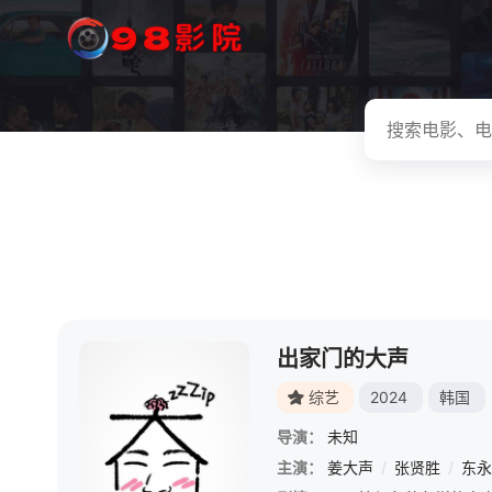
出家门的大声
综艺
2024
韩国
导演：
未知
主演：
姜大声
/
张贤胜
/
东永