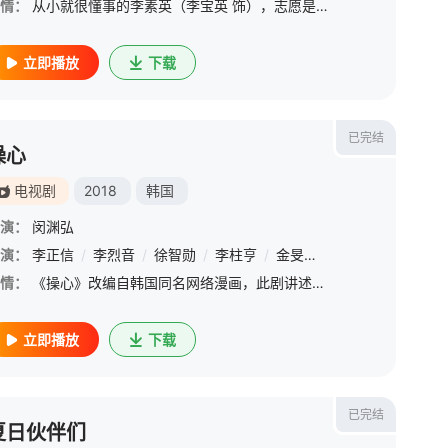
情：
从小就很懂事的李素英（李宝英 饰），志愿是和弟弟尚宇（朴海镇 饰）一起成为一名医生。但中途自己的父亲李项材（千浩振 饰）失业了。失业的父亲也不努力寻找工作，总是幻想着一夜暴富。赌博，借高利贷，拖累了素
立即播放
下载
已完结
操心
电视剧
2018
韩国
演：
闵渊弘
演：
李正信
/
李烈音
/
徐智勋
/
李柱亨
/
金旻錫
/
敏度希
/
曹承希
情：
《操心》改编自韩国同名网络漫画，此剧讲述了男主角(李正信 饰)十年前与初恋擦身而过，一直没法忘记她。他在偶然下穿越时空回到了十年前，竟与年少的自己(徐志焄 饰)，和过去暗恋的她(李烈音 饰)，展开了一
立即播放
下载
已完结
夏日伙伴们