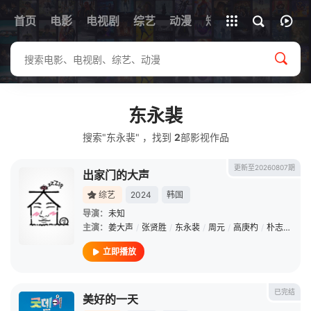
首页
电影
电视剧
综艺
全部影片
动漫
短剧
东永裴
搜索"东永裴" ，找到
2
部影视作品
更新至20260807期
出家门的大声
综艺
2024
韩国
导演：
未知
主演：
姜大声
/
张贤胜
/
东永裴
/
周元
/
高庚杓
/
朴志妍
/
G
立即播放
已完结
美好的一天