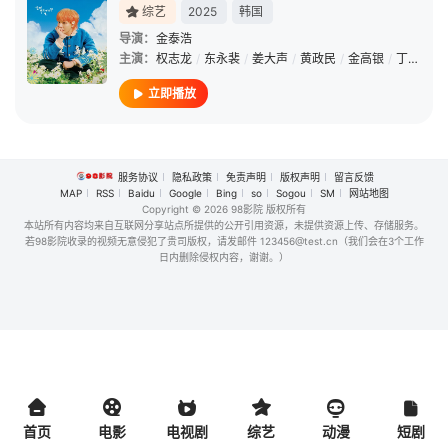
综艺
2025
韩国
导演：
金泰浩
主演：
权志龙
/
东永裴
/
姜大声
/
黄政民
/
金高银
/
丁海寅
/
立即播放
服务协议
隐私政策
免责声明
版权声明
留言反馈
MAP
RSS
Baidu
Google
Bing
so
Sogou
SM
网站地图
Copyright
© 2026 98影院 版权所有
本站所有内容均来自互联网分享站点所提供的公开引用资源，未提供资源上传、存储服务。
若98影院收录的视频无意侵犯了贵司版权，请发邮件 123456@test.cn（我们会在3个工作
日内删除侵权内容，谢谢。）
首页
电影
电视剧
综艺
动漫
短剧