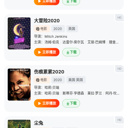
立即播放
下载
HD
大冒险2020
电影
2020
英国
导演：
Mitch Jenkins
主演：
汤姆·伯克
/
达雷尔·席尔瓦
/
艾丽·巴姆博
/
理查德·迪兰
立即播放
下载
HD
伤痕累累2020
电影
2020
美国
英国
导演：
哈莉·贝瑞
主演：
哈莉·贝瑞
/
斯蒂芬·亨德森
/
莱拉·罗兰
/
阿丹·坎托
/
沙
立即播放
下载
HD
尘兔