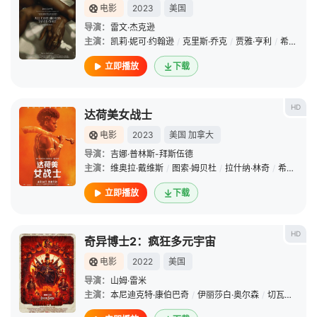
电影
2023
美国
导演：
雷文·杰克逊
主演：
凯莉·妮可·约翰逊
/
克里斯·乔克
/
贾雅·亨利
/
希拉·阿蒂姆
立即播放
下载
HD
达荷美女战士
电影
2023
美国
加拿大
导演：
吉娜·普林斯-拜斯伍德
主演：
维奥拉·戴维斯
/
图索·姆贝杜
/
拉什纳·林奇
/
希拉·阿蒂姆
立即播放
下载
HD
奇异博士2：疯狂多元宇宙
电影
2022
美国
导演：
山姆·雷米
主演：
本尼迪克特·康伯巴奇
/
伊丽莎白·奥尔森
/
切瓦特·埃加福