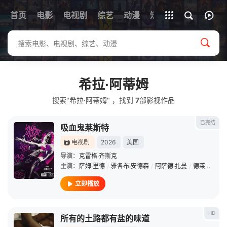
首页
电影
电视剧
综艺
全部影片
动漫
短剧
希拉·阿蒂姆
搜索"希拉·阿蒂姆" ，找到
7
部影视作品
已完结
吸血鬼莱斯特
电视剧
2026
美国
导演：
克雷格·齐斯克
主演：
萨姆·里德
/
雅各布·安德森
/
阿萨德·扎曼
/
德莱尼·海勒斯
立即播放
HD
所有的土路都有盐的味道