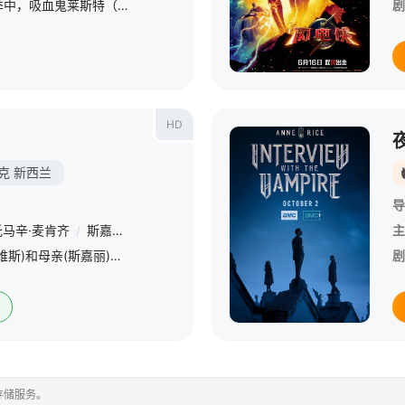
在以摇滚乐为主题的新季中，吸血鬼莱斯特（萨姆·里德 饰）开启了一场火花四溅的跨城巡演，同时被那些来自狂野叛逆过去的“缪斯”所纠缠。随着乐队人气和明星光环的飙升，莱斯特对吸血鬼和人类的影响力也与日俱增，
剧
HD
克
新西兰
导
托马辛·麦肯齐
/
斯嘉丽·约翰逊
/
塔伊加·维迪提
/
山姆·洛克威尔
/
蕾蓓
主
二战时期，男孩乔乔(戴维斯)和母亲(斯嘉丽)生活在纳粹德国统治下，他不知道母亲在家中藏着一个犹太女孩(麦肯齐)，而母亲秘密为抵抗军工作。乔乔渴望加入希特勒青年团，他脑内出了一个颠覆版的希特勒，这个希特
剧
存储服务。