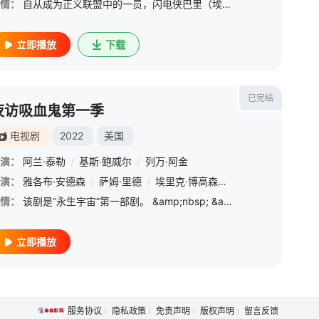
情：
自从成为正义联盟中的一员，闪电侠巴里（埃兹拉·米勒 Ezra Miller 饰）便成为一个日夜忙碌的超级英雄。可是虽然他已经具备了拯救世人的非凡能力，却依旧对自己既定的命运束手无策。父亲弑妻案（朗·里
立即播放
下载
已完结
夜访吸血鬼第一季
电视剧
2022
美国
演：
阿兰·泰勒
/
基斯·鲍威尔
/
列万·阿金
尔·威尔森
演：
雅各布·安德森
/
阿尔菲·艾伦
/
萨姆·里德
/
斯戴芬·莫昌特
/
埃里克·博高森
/
阿奇·耶茨
/
贝利·巴斯
/
卢克·布兰登·
/
史蒂文
情：
该剧是“永生宇宙”第一部剧。 &amp;nbsp; &amp;nbsp; &amp;nbsp; &amp;nbsp; &amp;nbsp; &amp;nbsp; &amp;nbsp; &amp;nbsp; &amp;nbsp; &amp;nbsp; &amp;nbsp; &amp;nbsp; &amp;
立即播放
服务协议
隐私政策
免责声明
版权声明
留言反馈