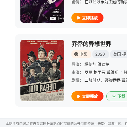
剧情：
立即播放
乔乔的异想世界
电影
2020
美国
捷
导演：
塔伊加·维迪提
主演：
罗曼·格里芬·戴维斯
/
剧情：
立即播放
下载
本站所有内容均来自互联网分享站点所提供的公开引用资源，未提供资源上传、