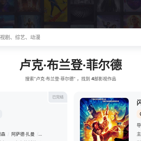
卢克·布兰登·菲尔德
搜索"卢克·布兰登·菲尔德" ，找到
4
部影视作品
已完结
导
德森
/
阿萨德·扎曼
/
德莱尼·海勒斯
/
詹妮弗·艾莉
/
埃里克·博高森
/
主