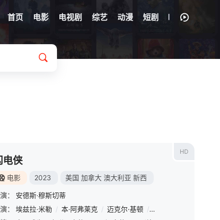
首页
电影
电视剧
综艺
动漫
短剧
HD
闪电侠
电影
2023
美国
加拿大
澳大利亚
新西
演：
安德斯·穆斯切蒂
演：
希拉·阿蒂姆
埃兹拉·米勒
/
达米恩·阿特金斯
/
本·阿弗莱克
/
艾拉·巴伦坦
/
迈克尔·基顿
/
卢克·布兰登·菲尔德
/
萨莎·卡莱
/
迈克尔·
/
克