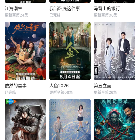
江海潮生
我当卧底这件事
马背上的银行
江海潮生
我当卧底这件事
马背上的银行
更新至第24集
已完结
更新至第06集
何冰
杨立新
未知
姬晓飞
王芳政
郝平
王全有
制作公司：鑫泰影
每天 20点更2本剧
视、妙笔华章 &am
每天 更2抗战期
讲述了状元实业家
p;nbsp; &amp;nbs
间，日伪政府强行
张謇创办大生企
p; &amp;nbsp; &a
推广、使用由“中国
业，实业报国的故
mp;nbsp; &amp;nb
准备银行”发行的伪
事。甲午战争后，
sp; &amp;nbsp; &a
钞货币。根据党中
国家蒙羞，张謇虽
mp;nbsp; &amp;nb
央指示，高景波、
高中状元，却渴望
sp; &amp;nbsp; &a
徐邵梁、孙希光和
寻求强国之路。他
mp;nbsp; &amp;nb
黄鹰等人开始筹备
毅然弃政从商，殚
sp; &amp;nbsp; &a
建立冀南银行，手
依然的喜事
人鱼2026
第五立面
依然的喜事
人鱼2026
第五立面
精竭虑，创办了中
mp;
艺人张宝田在共产
已完结
更新至第08集
更新至第26集
蒋依依
黄小蕾
刘孜
张开泰
奚望
张陆
国第一家民营纺织
党人的感召下承担
王天辰
黄杨钿甜
鲁佳妮
企业大生纱厂。经
起印刷冀南币的使
历集资
命。
烟火深处，岁月生
每天 更2就读于职
每天 更1该剧围绕
香。春光巷里，俯
业中学培训部的花
四位建筑师展开，
拾皆是散落的暖
季女生苏琳（黄杨
讲述了他们在中意
意。晓西天内，托
钿甜 饰），虽自小
合作项目中面对专
举生死千钧的别
被父母忽视，在艰
业挑战与境外竞