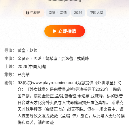
电视剧
剧情
/
爱情
2026
中国大陆
立即播放
导演：
黄皇
/
赵帅
主演：
金贤正
/
孟璐
/
曾希瑭
/
余逸蕾
/
戎威峰
上映：
2026(中国大陆)
集数：
已完结
剧情：
98影院(www.playrelumine.com)为您提供《外卖球皇》简
介：《外卖球皇》是由黄皇,赵帅导演指导于2026年上映的
国产剧，演员金贤正,孟璐,曾希瑭,余逸蕾,戎威峰，讲的是昔
日台球天才化身外卖员卷入致命赌局揭开血色真相。 斯诺克
天才球手程野（金贤正 饰）战无不胜。但在一场比赛中，遭
人谋害导致女友龙薇薇（孟璐 饰）身亡，从此陷入无尽的懊
悔和痛苦，销声匿迹