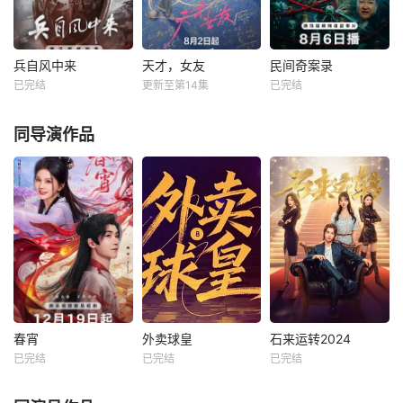
离。 希望，在“喜
苦环境中长大，但
争，通过创新实践
事”的缝隙里，悄然
她始终刻苦学习，
实现本土设计理念
发芽、生长。
憧憬未来。为此，
突破的故事。
苏琳苦练口语并争
兵自风中来
天才，女友
民间奇案录
兵自风中来
天才，女友
民间奇案录
取到了英文朗诵剧
已完结
更新至第14集
已完结
欧豪
蓝盈莹
田曦薇
胡一天
古斌
盛少
中小美人鱼的角
丁勇岱
赖伟明
张雪菡
色，却不想遭到同
同导演作品
学马娜
该剧讲述了在396
每天 更2根据素光
患有妄想症的警察
旅与陆军步兵学院
同同名小说改编。
张天盛遇上一起离
联合举办的小型军
江逾白长大以后，
奇的神像杀人事
事演习中，郭子剑
林知夏忽然对他
件，勘案过程中，
因不满演习流于形
说：“江逾白，我喜
牵引出“婴胎报
式，假传指令要求
欢你，哲学和生物
仇”，“娘娘索命”等
真打实抗，虽引发
学意义上的喜欢。”
一连串妖异事件，
哗然，却获赏识调
那个夜晚，他脸颊
张天盛虽被种种诡
任396旅一营营
微热，还听见自己
怪幻象阻碍，却坚
长。他激发官兵血
加速的心跳声……
信这是藏在迷信后
性，赢得信任，但
的人为诡计，勇于
春宵
外卖球皇
石来运转2024
在一次对抗中
向封建传统宣战，
春宵
外卖球皇
石来运转2024
敢于破除
已完结
已完结
已完结
杨泽
马秋元
金贤正
孟璐
景研竣
高天妮
包涵
曾希瑭
孟璐