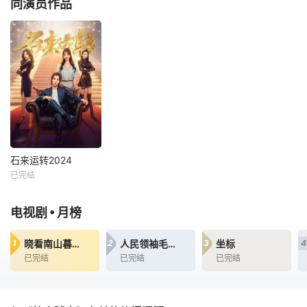
同演员作品
昔日台球天才化身
星期二 12点更6 星
外卖员卷入致命赌
期三 12点更2 星期
局揭开血色真相。
四 12点更2 星期五
斯诺克天才球手程
12点更2 星期六 12
野（金贤正 饰）战
点更2一个平凡的
无不胜。但在一场
小人物，一场与石
比赛中，遭人谋害
头的不解之缘，三
导致女友龙薇薇
段风格迥异的艳
（孟璐 &amp;nbs
遇，一朝时来运
p;饰）身亡，从此
转，又迎来一记当
陷入无尽的懊悔和
头棒喝…在神秘莫
石来运转2024
痛苦，销声
石来运转2024
已完结
景研竣
高天妮
孟璐
•
电视剧
月榜
星期二 12点更6 星
期三 12点更2 星期
晓看南山暮看云
人民领袖毛泽东
坐标
1
2
3
4
四 12点更2 星期五
已完结
已完结
已完结
12点更2 星期六 12
点更2一个平凡的
小人物，一场与石
头的不解之缘，三