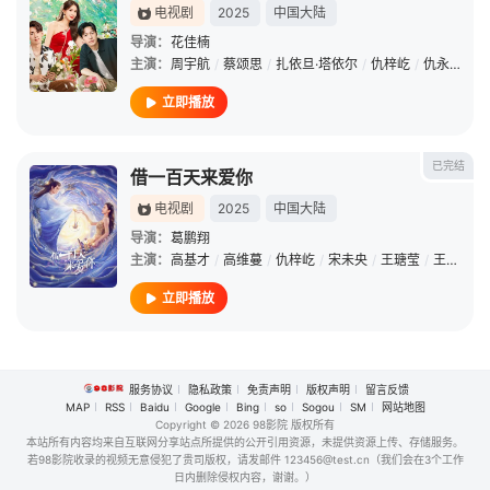
电视剧
2025
中国大陆
导演：
花佳楠
主演：
周宇航
/
蔡颂思
/
扎依旦·塔依尔
/
仇梓屹
/
仇永力
立即播放
已完结
借一百天来爱你
电视剧
2025
中国大陆
导演：
葛鹏翔
主演：
高基才
/
高维蔓
/
仇梓屹
/
宋未央
/
王瑭莹
/
王铮
/
杨
立即播放
服务协议
隐私政策
免责声明
版权声明
留言反馈
MAP
RSS
Baidu
Google
Bing
so
Sogou
SM
网站地图
Copyright
© 2026 98影院 版权所有
本站所有内容均来自互联网分享站点所提供的公开引用资源，未提供资源上传、存储服务。
若98影院收录的视频无意侵犯了贵司版权，请发邮件 123456@test.cn（我们会在3个工作
日内删除侵权内容，谢谢。）