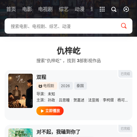
首页
电影
电视剧
综艺
全部影片
动漫
短剧
仇梓屹
搜索"仇梓屹" ，找到
3
部影视作品
已完结
双程
电视剧
2026
泰国
导演：
未知
主演：
孙政
/
吕思瞳
/
贺嘉述
/
法宣阁
/
李柯熠
/
杨可欣
/
妙
立即播放
已完结
对不起，我磕到你了