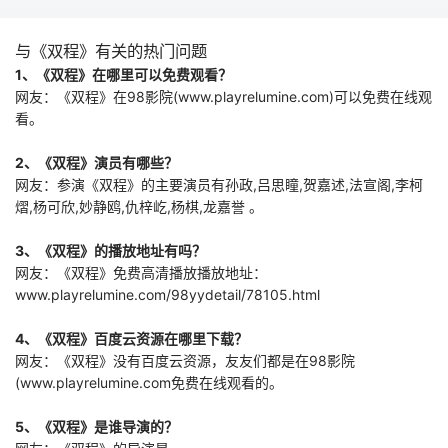
心惶惶，皇后命大
理寺座沈铭三日之
与《双程》有关的热门问题
内结案，沈铭只好
1、《双程》在哪里可以免费观看？
将破案压力给到狄
网友：《双程》在98影院(www.playrelumine.com)可以免费在线观
仁杰。督水监长官
冷霁月也加入其
看。
中，在
2、《双程》演员有哪些？
网友：参演《双程》的主要演员有孙政,吕思瞳,贺嘉述,法宣阁,李柯
熠,杨可欣,妙静鸥,仇梓屹,杨棋,龙嘉誉 。
3、《双程》的播放地址有吗？
网友：《双程》免费高清播放播放地址：
www.playrelumine.com/98yydetail/78105.html
4、《双程》百度云资源在哪里下载？
网友：《双程》没有百度云资源，友友们都是在98影院
(www.playrelumine.com免费在线观看的。
5、《双程》是谁导演的？