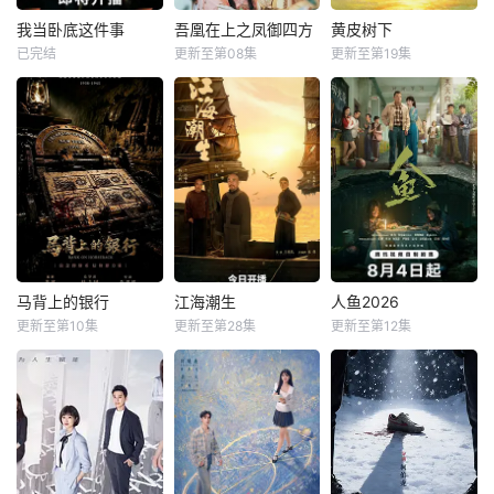
我当卧底这件事
吾凰在上之凤御四方
黄皮树下
我当卧底这件事
吾凰在上之凤御四方
黄皮树下
已完结
更新至第08集
更新至第19集
未知
姜贞羽
赵一博
宋昕冉
张炯敏
邓孝慈
李晋晔
制作公司：鑫泰影
视、妙笔华章 &am
每天 更2改编自快
每天 更1《黄皮树
p;nbsp; &amp;nbs
看漫画作者嗷小泽
下》是由中央广播
p; &amp;nbsp; &a
的独家连载漫画
电视总台农业农村
mp;nbsp; &amp;nb
《吾凰在上》。 &a
节目中心联合中共
sp; &amp;nbsp; &a
mp;nbsp; &amp;nb
郁南县委、郁南县
mp;nbsp; &amp;nb
sp; &amp;nbsp; &a
人民政府共同拍摄
sp; &amp;nbsp; &a
mp;nbsp; &amp;nb
的20集乡村振兴主
mp;nbsp; &amp;nb
sp; &amp;nbsp; &a
题剧集。该剧聚焦
sp; &amp;nbsp; &a
mp;nbsp; &amp;nb
都市青年返乡主
马背上的银行
江海潮生
人鱼2026
马背上的银行
江海潮生
人鱼2026
mp;
sp; &amp;nbsp; &a
题，以女主角黄小
更新至第10集
更新至第28集
更新至第12集
姬晓飞
王芳政
何冰
杨立新
刘孜
张开泰
mp;nbsp
希（演员宋昕冉
王全有
郝平
黄杨钿甜
饰）从大城市返回
家乡郁南
每天 更2抗战期
每天 20点更2本剧
每天 更2就读于职
间，日伪政府强行
讲述了状元实业家
业中学培训部的花
推广、使用由“中国
张謇创办大生企
季女生苏琳（黄杨
准备银行”发行的伪
业，实业报国的故
钿甜 饰），虽自小
钞货币。根据党中
事。甲午战争后，
被父母忽视，在艰