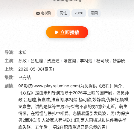
电视剧
同性
2026
泰国
立即播放
导演：
未知
主演：
孙政
/
吕思瞳
/
贺嘉述
/
法宣阁
/
李柯熠
/
杨可欣
/
妙静鸥
/
仇
上映：
2026-05-08(泰国)
集数：
已完结
剧情：
98影院(www.playrelumine.com)为您提供《双程》简介：
《双程》是由未知导演指导于2026年上映的国产剧，演员孙
政,吕思瞳,贺嘉述,法宣阁,李柯熠,杨可欣,妙静鸥,仇梓屹,杨棋,
龙嘉誉，讲的是优等生男2与桀骜不驯的男1意外走近，萌生
情愫，在懵懂与挣扎中相爱。恋情暴露引发风波，男1为保护
男2而冲动伤人被家人强制送出国,两人因错过和信件丢失彻
底失联。五年后 ，男2在职场重達已是总裁的男1