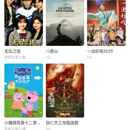
葆拉·努涅斯
洲娶温宁只为钱。
甩开警察疲惫的口
包括温宁自己。直
齿伶俐的妖术师珍
故事围绕墨西哥特
到父亲入狱、她被
妮，逃跑逃跑后到
种部队精英卡洛斯
迫陪酒，他却暗中
达的地方是……连G
（绰号“公牛”）展
翻案；直到她怀孕
PS都放弃的江村
开，他在一次任务
出走，他挨了刀子
“龙头骨”！在那里
中成功抓获了犯罪
也不放手；直到婚
听到的难得的鱼
集团头目，却因此
礼上，他坦白高中
饵！“有长生不老
遭到报复，妻子在
开始就爱她——原
药？名字是……
他面前被残忍杀
无后之徒
八座山
一出好戏2025
无后之徒
八座山
一出好戏2025
来那些冷漠的岁月
千！年！三！周！”
害，自己也沦为通
更新至第10集
HD
HD
未知
卢卡·马里内利
赵宏亮
王梦瑶
背后，是一场长达
根据线索到达的地
缉犯。走投无路之
亚历桑德罗·博尔吉
十年的沉默守护。
方是一家散发着大
际，他意外中了彩
本片是根据 2019
卢波·巴尔别罗
酱味道
票头奖，一夜之间
年感动中国十大人
拥有了复
八座山讲述了一段
物之一的王宽真人
友情的故事。孩子
真事儿改编，本片
成长为男人，他们
还原了在当时条件
在这一过程中试图
下一个普通退休干
不重复父亲的命
部带着村里几名孤
运，但他们选择的
儿的故事，希望通
人生道路却最终把
过王常宽这一事
他们带回了各自的
迹，用善良的暖心
小猪佩奇第十二季国语
狄仁杰之龙隐迷窟
小猪佩奇第十二季国语
狄仁杰之龙隐迷窟
家园。彼得罗是一
感染社会，让每一
更新至第05集
HD