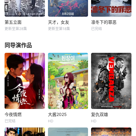
央指示，高景波、
国家蒙羞，张謇虽
苦环境中长大，但
徐邵梁、孙希光和
高中状元，却渴望
她始终刻苦学习，
黄鹰等人开始筹备
寻求强国之路。他
憧憬未来。为此，
建立冀南银行，手
毅然弃政从商，殚
苏琳苦练口语并争
第五立面
天才，女友
凛冬下的罪恶
第五立面
天才，女友
凛冬下的罪恶
艺人张宝田在共产
精竭虑，创办了中
取到了英文朗诵剧
更新至第28集
更新至第18集
已完结
奚望
张陆
田曦薇
胡一天
张睿
吴昊宸
党人的感召下承担
国第一家民营纺织
中小美人鱼的角
鲁佳妮
赖伟明
王大奇
起印刷冀南币的使
企业大生纱厂。经
色，却不想遭到同
同导演作品
命。
历集资
学马娜
每天 更1该剧围绕
每天 更2根据素光
本剧讲述了90年代
四位建筑师展开，
同同名小说改编。
末，怒河市刑侦支
讲述了他们在中意
江逾白长大以后，
队在无普及监控、
合作项目中面对专
林知夏忽然对他
无DNA鉴定技术的
业挑战与境外竞
说：“江逾白，我喜
支持下，通过摸
争，通过创新实践
欢你，哲学和生物
排、勘查等传统刑
实现本土设计理念
学意义上的喜欢。”
侦手段，接连破获
突破的故事。
那个夜晚，他脸颊
数起重案要案的艰
微热，还听见自己
难过程。案件设计
加速的心跳声……
采用 “积案牵现案”
模式，以粗粝的90
今夜情燃
大酱2025
复仇双雄
年代
今夜情燃
大酱2025
复仇双雄
已完结
HD
HD
王彦鑫
张予湉
知英
이주원
奥马尔·查帕罗
柳顺雄
亚利桑德罗·斯佩特泽尔
所有人都说，贺知