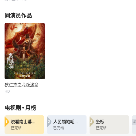
未知
朱梓骁
侍宣如
个城里的孩子，而
个人都充满了爱，
布鲁诺则是一座被
让世
每天 更1为了迎接
“鬼船”入港，上司
同演员作品
遗忘的山中小村的
新的家庭成员，猪
为明哲保身而欲以
最后一个孩
爸爸和猪妈妈不得
“水匪之乱”草草结
不准备搬家。在兔
案，狄仁杰却隐隐
小姐的带领下，佩
觉得事情蹊跷。大
奇一家看了很多套
典在即，长安城人
房子，却没能找到
心惶惶，皇后命大
合适的温馨住所。
理寺座沈铭三日之
就在猪妈妈发愁不
内结案，沈铭只好
已时，佩奇突发奇
将破案压力给到狄
想，提议自己和乔
仁杰。督水监长官
治可以住屋顶，让
冷霁月也加入其
狄仁杰之龙隐迷窟
小宝宝
中，在
狄仁杰之龙隐迷窟
HD
朱梓骁
侍宣如
“鬼船”入港，上司
•
电视剧
月榜
为明哲保身而欲以
“水匪之乱”草草结
晓看南山暮看云
人民领袖毛泽东
坐标
1
2
3
4
案，狄仁杰却隐隐
已完结
已完结
已完结
觉得事情蹊跷。大
典在即，长安城人