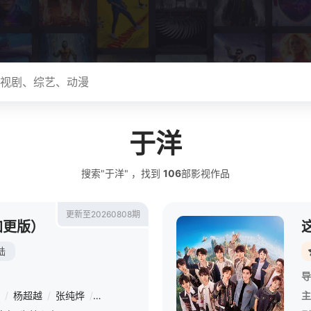
于洋
搜索"于洋" ，找到
106
部影视作品
更新至20260808期
加更版）
陆
导
/
杨超越
/
张纯烨
/
曹以恒
/
陈鹤文
/
崔凯怡
/
崔译航
/
梁人方
/
主