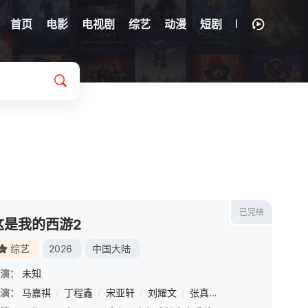
首页
电影
电视剧
综艺
动漫
短剧
已完结
这是我的西游2
综艺
2026
中国大陆
演：
未知
演：
沙玥儿
马嘉祺
/
孙柏涵
/
丁程鑫
/
孙启萌
/
宋亚轩
/
吴思颖
/
刘耀文
/
于洋
/
张真源
/
赵希伦
/
严浩翔
/
贺峻霖