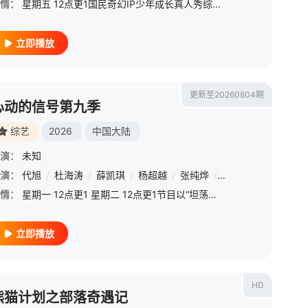
情：
星期五 12点更1国民奇幻IP少年成长真人秀综艺，以经典西游IP为蓝本，历经十世副本，挑战81个脑洞大开的闯关游戏，触发层层反转的爆笑剧情。
立即播放
更新至20260804期
心动的信号第九季
综艺
2026
中国大陆
演：
未知
醒
演：
代旭
/
杜海涛
/
薛凯琪
/
杨超越
/
张纯烨
/
曹以恒
/
陈鹤文
/
情：
星期一 12点更1 星期二 12点更1节目以“坦荡心动，爱意直行”为核心主题，聚焦真诚直白的新式恋爱，告别无效拉扯，走进心动小屋，见证单身青年之间萌生的浪漫情愫。
立即播放
HD
熊猫计划之部落奇遇记