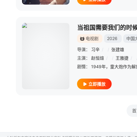
当祖国需要我们的时
电视剧
2026
中国
导演：
习辛
/
/
张建雄
主演：
赵恒煊
/
/
王雅捷
/
剧情：
立即播放
首