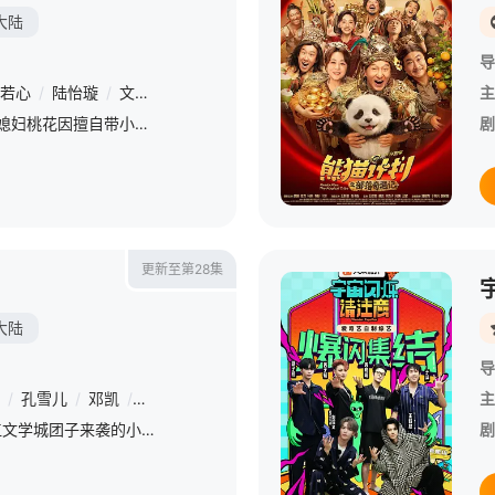
大陆
导
若心
/
陆怡璇
/
文静
/
于洋
/
赵波
/
艾东
/
王丽云
/
何达
/
郭秋成
主
1939年，辽县麻田的村媳妇桃花因擅自带小叔子去县城，导致其被日军炸瞎双眼，招来丈夫刘黑蛋的一纸休书。村姑娘三丫的命运同样坎坷，不仅被陈家二小子以三石粮食退亲，更在不知情的情况下与刘黑蛋火速
剧
更新至第28集
大陆
导
/
孔雪儿
/
邓凯
/
李卿
/
喻钟黎
/
刘琳
/
严屹宽
/
岳旸
/
杜淳
/
主
每天 更2该剧改编自晋江文学城团子来袭的小说《逐玉》。讲述了屠户女樊长玉（田曦薇 饰）与落难侯爷谢征（张凌赫 饰）于困境中相遇，一个父母双亡为了保住家产，一个死里逃生隐姓埋名，二人一拍即合决定成婚。先
剧