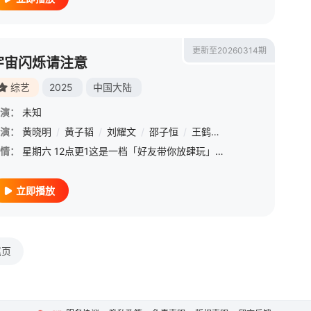
更新至20260314期
宇宙闪烁请注意
综艺
2025
中国大陆
演：
未知
演：
黄晓明
/
黄子韬
/
刘耀文
/
邵子恒
/
王鹤棣
/
于洋
情：
星期六 12点更1这是一档「好友带你放肆玩」的“高能量E人局”，在旅行中一起发疯的爆笑户外游戏真人秀！节目以明星好友结伴旅行为主线，用高能抽象游戏任务打造解压式快乐体验——和能让你笑到缺氧的人，去有趣
立即播放
尾页