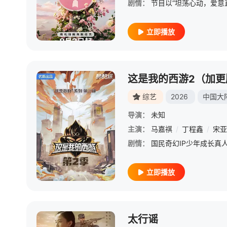
剧情：
立即播放
这是我的西游2（加更
综艺
2026
中国大
导演：
未知
主演：
马嘉祺
/
丁程鑫
/
宋亚
剧情：
立即播放
太行谣