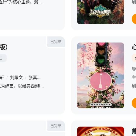
节目以“坦荡心动，爱意直行”为核心主题，聚焦真诚直白的新式恋爱，告别无效拉扯，走进心动小屋，见证单身青年之间萌生的浪漫情愫。
剧
已完结
版）
陆
导
轩
/
刘耀文
/
张真源
/
严浩翔
/
贺峻霖
/
于洋
/
林更新
/
邵兵
/
苏
主
国民奇幻IP少年成长真人秀综艺，以经典西游IP为蓝本，历经十世副本，挑战81个脑洞大开的闯关游戏，触发层层反转的爆笑剧情。
剧
已完结