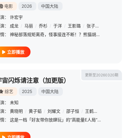
电影
2026
中国大陆
演：
许宏宇
演：
/
曾肖龙
成龙
/
/
张永健
马丽
/
乔杉
/
魏大鸣
/
于洋
/
张哲人
/
王影璐
/
张子栋
/
王成思
/
柯达
/
情：
神秘部落规矩离奇，怪事接连不断！？熊猫胡胡和国际巨星Jackie（成龙 饰）意外穿越进入与世隔绝的原始部落！拥有大小黑眼圈的憨萌熊猫胡胡竟被奉为“天降神兽”，还被族人们予以重任，坚信她能化解部落危机。
立即播放
更新至20260320期
宇宙闪烁请注意（加更版）
综艺
2025
中国大陆
演：
未知
演：
谭凯
/
黄晓明
毛林林
/
/
黄子韬
叶祖新
/
/
刘耀文
于洋
/
/
李建义
邵子恒
/
/
田丽
王鹤棣
/
寇占文
/
于洋
/
付淼
/
卢
情：
这是一档「好友带你放肆玩」的“高能量E人局”，在旅行中一起发疯的爆笑户外游戏真人秀！节目以明星好友结伴旅行为主线，用高能抽象游戏任务打造解压式快乐体验——和能让你笑到缺氧的人，去有趣的地方，做有意义的
立即播放