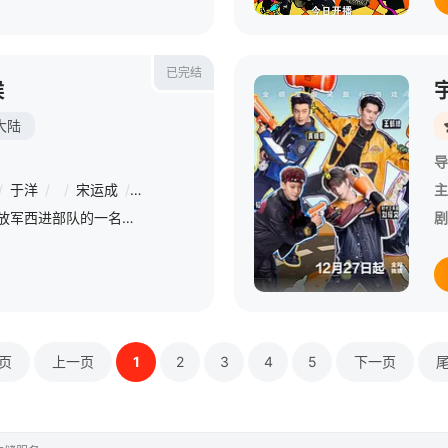
已完结
候
大陆
导
/
于洋
/
/
宋运成
/
/
徐百慧
/
/
曹力
主
1949年，童大炮作为解放军西进部队的一名指战员带领部队，在和平解放新疆后，响应毛主席的指示“军队参加生产”，军区命令驻疆广大指战员在天山南北按师、团布点，就地驻防、就地屯垦，迅速开展大生产
剧
页
上一页
1
2
3
4
5
下一页