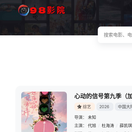
心动的信号第九季（
综艺
2026
中国大
导演：
未知
主演：
代旭
/
杜海涛
/
薛凯琪