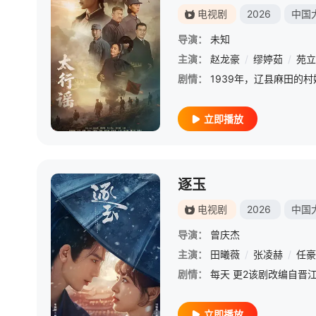
电视剧
2026
中国
导演：
未知
主演：
赵龙豪
/
缪婷茹
/
苑立
剧情：
立即播放
逐玉
电视剧
2026
中国
导演：
曾庆杰
主演：
田曦薇
/
张凌赫
/
任豪
剧情：
立即播放