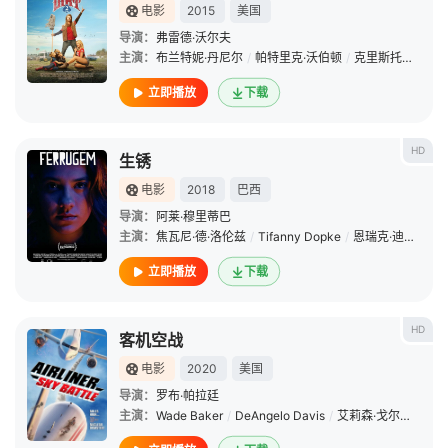
电影
2015
美国
导演：
弗雷德·沃尔夫
主演：
布兰特妮·丹尼尔
/
帕特里克·沃伯顿
/
克里斯托弗·沃肯
立即播放
下载
HD
生锈
电影
2018
巴西
导演：
阿莱·穆里蒂巴
主演：
焦瓦尼·德·洛伦兹
/
Tifanny Dopke
/
恩瑞克·迪阿斯
/
C
立即播放
下载
HD
客机空战
电影
2020
美国
导演：
罗布·帕拉廷
主演：
Wade Baker
/
DeAngelo Davis
/
艾莉森·戈尔斯克
/
约