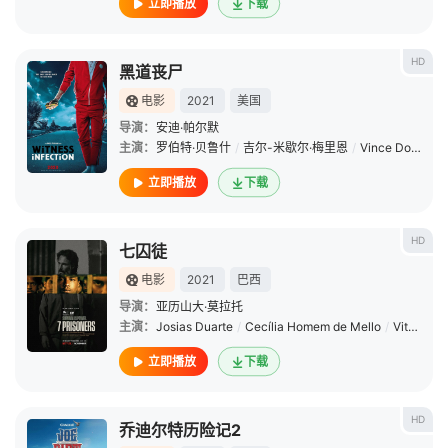
立即播放
下载
HD
黑道丧尸
电影
2021
美国
导演：
安迪·帕尔默
主演：
罗伯特·贝鲁什
/
吉尔-米歇尔·梅里恩
/
Vince Donvito
/
立即播放
下载
HD
七囚徒
电影
2021
巴西
导演：
亚历山大·莫拉托
主演：
Josias Duarte
/
Cecília Homem de Mello
/
Vitor Julian
立即播放
下载
HD
乔迪尔特历险记2