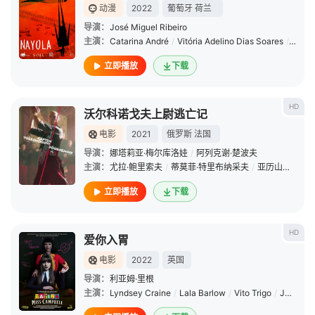
动漫
2022
葡萄牙
荷兰
导演：
José Miguel Ribeiro
主演：
Catarina André
/
Vitória Adelino Dias Soares
/
Elisân
立即播放
下载
HD
沃尔科诺戈夫上尉逃亡记
电影
2021
俄罗斯
法国
导演：
娜塔莉亚·梅尔库洛娃
/
阿列克谢·楚波夫
主演：
尤拉·鲍里索夫
/
蒂莫菲·特里布纳采夫
/
亚历山大·亚森科
立即播放
下载
HD
爱你入胃
电影
2022
英国
导演：
利亚姆·里根
主演：
Lyndsey Craine
/
Lala Barlow
/
Vito Trigo
/
James Hamer-Morton