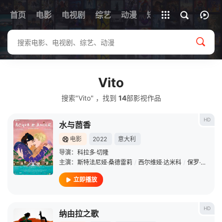
首页
电影
电视剧
综艺
全部影片
动漫
短剧
Vito
搜索"Vito" ，找到
14
部影视作品
HD
水与茴香
电影
2022
意大利
导演：
科拉多·切隆
主演：
斯特法尼娅·桑德雷莉
/
西尔维娅·达米科
/
保罗·罗西
/
立即播放
HD
纳由拉之歌