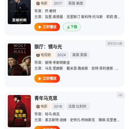
电影
2017
英国
美国
导演：
乔·赖特
主演：
加里·奥德曼
/
克里斯汀·斯科特·托马斯
/
莉莉·詹姆斯
/
立即播放
下载
更新至03集
狼厅：镜与光
电视剧
2024
美国
英国
导演：
彼得·考斯明斯金
主演：
马克·里朗斯
/
戴米恩·路易斯
/
凯特·菲利普斯
/
托马斯·
立即播放
HD
青年马克思
电影
2018
法国
比利时
导演：
哈乌·佩克
主演：
奥古斯特·迪赫
/
史特凡·柯纳斯克
/
薇姬·克里普斯
/
奥