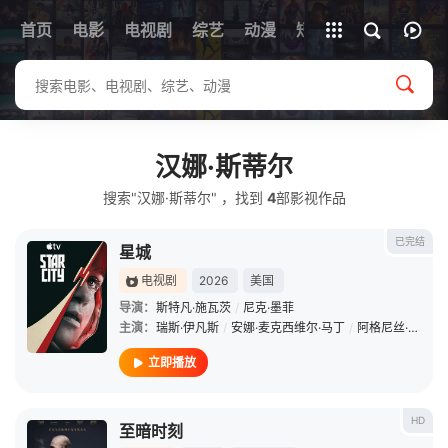
首页
电影
电视剧
综艺
全部影片
动漫
短剧
汉娜·斯蒂尔
搜索"汉娜·斯蒂尔" ，找到
4
部影视作品
已完结
星城
电视剧
2026
美国
导演：
斯特凡·施瓦茨
/
尼克·墨菲
主演：
瑞斯·伊凡斯
/
安娜·麦克西维尔·马丁
/
阿格尼丝·奥凯西
立即播放
HD
至暗时刻